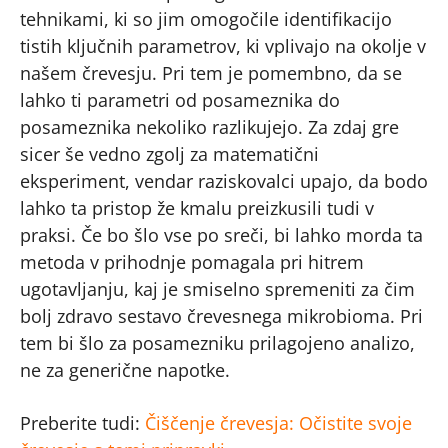
tehnikami, ki so jim omogočile identifikacijo
tistih ključnih parametrov, ki vplivajo na okolje v
našem črevesju. Pri tem je pomembno, da se
lahko ti parametri od posameznika do
posameznika nekoliko razlikujejo. Za zdaj gre
sicer še vedno zgolj za matematični
eksperiment, vendar raziskovalci upajo, da bodo
lahko ta pristop že kmalu preizkusili tudi v
praksi. Če bo šlo vse po sreči, bi lahko morda ta
metoda v prihodnje pomagala pri hitrem
ugotavljanju, kaj je smiselno spremeniti za čim
bolj zdravo sestavo črevesnega mikrobioma. Pri
tem bi šlo za posamezniku prilagojeno analizo,
ne za generične napotke.
Preberite tudi:
Čiščenje črevesja: Očistite svoje