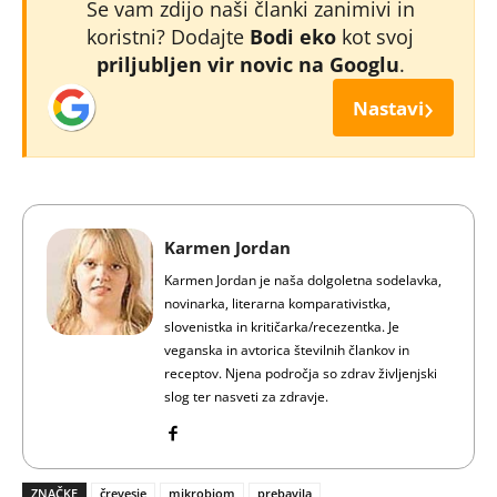
Se vam zdijo naši članki zanimivi in
koristni? Dodajte
Bodi eko
kot svoj
priljubljen vir novic na Googlu
.
›
Nastavi
Karmen Jordan
Karmen Jordan je naša dolgoletna sodelavka,
novinarka, literarna komparativistka,
slovenistka in kritičarka/recezentka. Je
veganska in avtorica številnih člankov in
receptov. Njena področja so zdrav življenjski
slog ter nasveti za zdravje.
ZNAČKE
črevesje
mikrobiom
prebavila