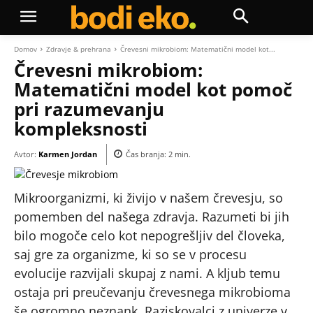
Domov
Zdravje & prehrana
Črevesni mikrobiom: Matematični model kot...
Črevesni mikrobiom:
Matematični model kot pomoč
pri razumevanju
kompleksnosti
Avtor:
Karmen Jordan
Čas branja:
2
min.
Mikroorganizmi, ki živijo v našem črevesju, so
pomemben del našega zdravja. Razumeti bi jih
bilo mogoče celo kot nepogrešljiv del človeka,
saj gre za organizme, ki so se v procesu
evolucije razvijali skupaj z nami. A kljub temu
ostaja pri preučevanju črevesnega mikrobioma
še ogromno neznank. Raziskovalci z univerze v