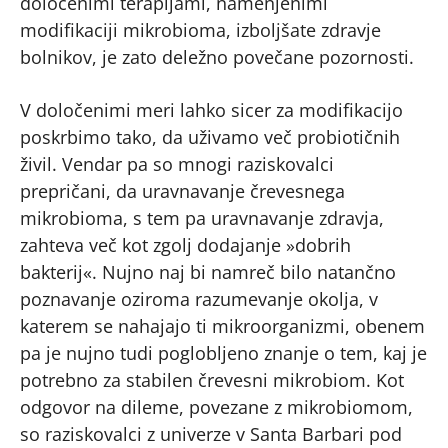
določenimi terapijami, namenjenimi
modifikaciji mikrobioma, izboljšate zdravje
bolnikov, je zato deležno povečane pozornosti.
V določenimi meri lahko sicer za modifikacijo
poskrbimo tako, da uživamo več probiotičnih
živil. Vendar pa so mnogi raziskovalci
prepričani, da uravnavanje črevesnega
mikrobioma, s tem pa uravnavanje zdravja,
zahteva več kot zgolj dodajanje »dobrih
bakterij«. Nujno naj bi namreč bilo natančno
poznavanje oziroma razumevanje okolja, v
katerem se nahajajo ti mikroorganizmi, obenem
pa je nujno tudi poglobljeno znanje o tem, kaj je
potrebno za stabilen črevesni mikrobiom. Kot
odgovor na dileme, povezane z mikrobiomom,
so raziskovalci z univerze v Santa Barbari pod