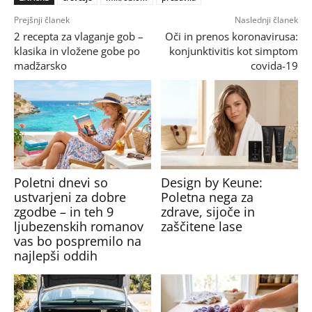
Prejšnji članek
Naslednji članek
2 recepta za vlaganje gob –
Oči in prenos koronavirusa:
klasika in vložene gobe po
konjunktivitis kot simptom
madžarsko
covida-19
Poletni dnevi so
Design by Keune:
ustvarjeni za dobre
Poletna nega za
zgodbe – in teh 9
zdrave, sijoče in
ljubezenskih romanov
zaščitene lase
vas bo pospremilo na
najlepši oddih