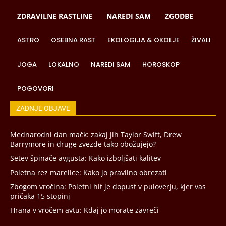
ZDRAVILNE RASTLINE
NAREDI SAM
ZGODBE
ASTRO
OSEBNA RAST
EKOLOGIJA & OKOLJE
ŽIVALI
JOGA
LOKALNO
NAREDI SAM
HOROSKOP
POGOVORI
ZADNJE OBJAVE
Mednarodni dan mačk: zakaj jih Taylor Swift, Drew
Barrymore in druge zvezde tako obožujejo?
Setev špinače avgusta: Kako izboljšati kalitev
Poletna rez marelice: Kako jo pravilno obrezati
Zbogom vročina: Poletni hit je dopust v puloverju, kjer vas
pričaka 15 stopinj
Hrana v vročem avtu: Kdaj jo morate zavreči