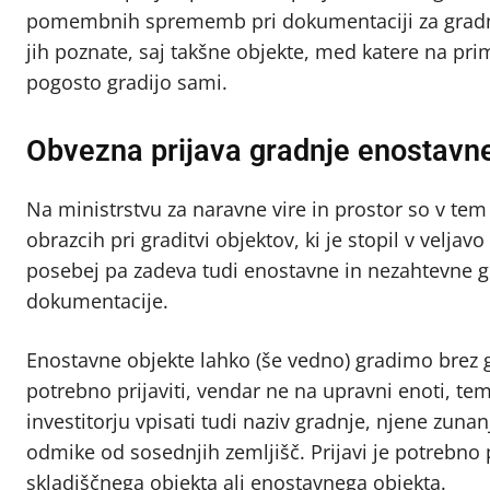
pomembnih sprememb pri dokumentaciji za gradnjo
jih poznate, saj takšne objekte, med katere na prim
pogosto gradijo sami.
Obvezna prijava gradnje enostavn
Na ministrstvu za naravne vire in prostor so v tem 
obrazcih pri graditvi objektov, ki je stopil v vel
posebej pa zadeva tudi enostavne in nezahtevne gr
dokumentacije.
Enostavne objekte lahko (še vedno) gradimo brez 
potrebno prijaviti, vendar ne na upravni enoti, te
investitorju vpisati tudi naziv gradnje, njene zuna
odmike od sosednjih zemljišč. Prijavi je potrebno p
skladiščnega objekta ali enostavnega objekta.