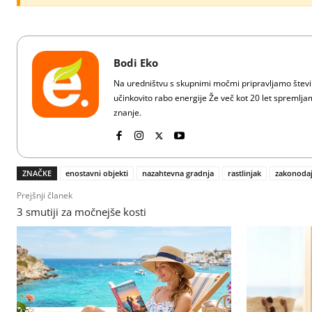
Bodi Eko
Na uredništvu s skupnimi močmi pripravljamo številn
učinkovito rabo energije Že več kot 20 let spreml
znanje.
ZNAČKE
enostavni objekti
nazahtevna gradnja
rastlinjak
zakonoda
Prejšnji članek
3 smutiji za močnejše kosti