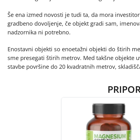
Še ena izmed novosti je tudi ta, da mora investitor
gradbeno dovoljenje, če objekt gradi sam, imenova
nadzornika ni potrebno.
Enostavni objekti so enoetažni objekti do štirih m
sme presegati štirih metrov. Med takšne objekte 
stavbe površine do 20 kvadratnih metrov, skladišč
PRIPO