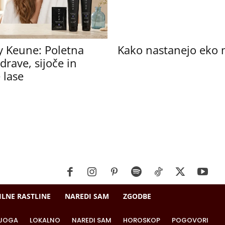
y Keune: Poletna
Kako nastanejo eko 
drave, sijoče in
 lase
ILNE RASTLINE
NAREDI SAM
ZGODBE
JOGA
LOKALNO
NAREDI SAM
HOROSKOP
POGOVORI