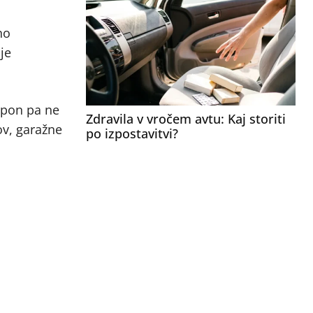
no
je
azpon pa ne
Zdravila v vročem avtu: Kaj storiti
ov, garažne
po izpostavitvi?