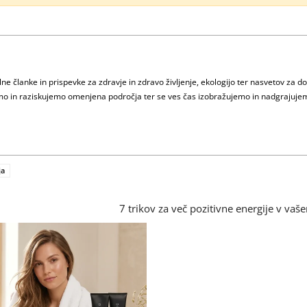
e članke in prispevke za zdravje in zdravo življenje, ekologijo ter nasvetov za d
jamo in raziskujemo omenjena področja ter se ves čas izobražujemo in nadgrajuje
ja
7 trikov za več pozitivne energije v va