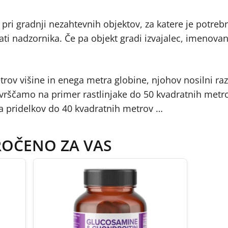
 pri gradnji nezahtevnih objektov, za katere je potreb
ti nadzornika. Če pa objekt gradi izvajalec, imenovan
etrov višine in enega metra globine, njohov nosilni r
uvrščamo na primer rastlinjake do 50 kvadratnih metr
a pridelkov do 40 kvadratnih metrov …
ROČENO ZA VAS