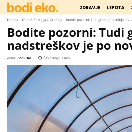
ZDRAVJE
LEPOTA
Domov
Dom & Energija
Gradnja
Bodite pozorni: Tudi gradnjo rastlinjakov...
Bodite pozorni: Tudi 
nadstreškov je po no
Avtor:
Bodi Eko
Čas branja:
1
min.