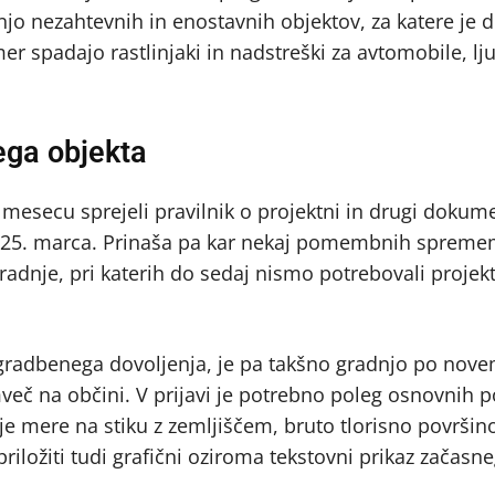
 nezahtevnih in enostavnih objektov, za katere je d
er spadajo rastlinjaki in nadstreški za avtomobile, lj
ega objekta
mesecu sprejeli pravilnik o projektni in drugi dokumen
javo 25. marca. Prinaša pa kar nekaj pomembnih sprem
adnje, pri katerih do sedaj nismo potrebovali projek
gradbenega dovoljenja, je pa takšno gradnjo po nov
mveč na občini. V prijavi je potrebno poleg osnovnih 
nje mere na stiku z zemljiščem, bruto tlorisno površin
riložiti tudi grafični oziroma tekstovni prikaz začasn