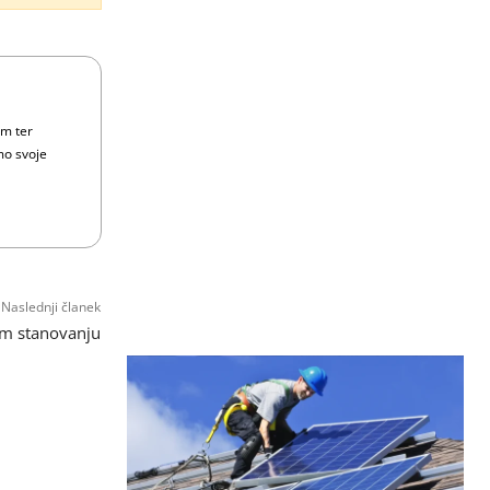
om ter
mo svoje
Naslednji članek
šem stanovanju