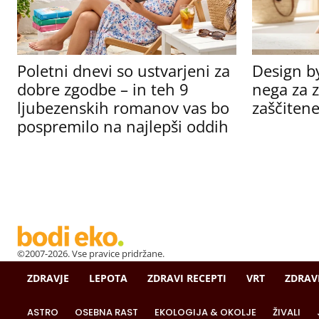
Poletni dnevi so ustvarjeni za
Design b
dobre zgodbe – in teh 9
nega za z
ljubezenskih romanov vas bo
zaščitene
pospremilo na najlepši oddih
©2007-2026. Vse pravice pridržane.
ZDRAVJE
LEPOTA
ZDRAVI RECEPTI
VRT
ZDRAV
ASTRO
OSEBNA RAST
EKOLOGIJA & OKOLJE
ŽIVALI