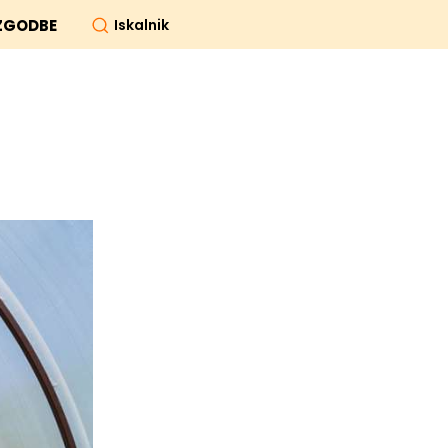
Iskalnik
ZGODBE