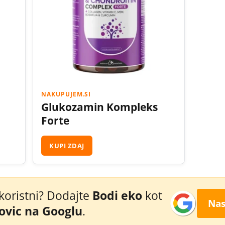
NAKUPUJEM.SI
Glukozamin Kompleks
Forte
KUPI ZDAJ
 koristni? Dodajte
Bodi eko
kot
Nas
novic na Googlu
.