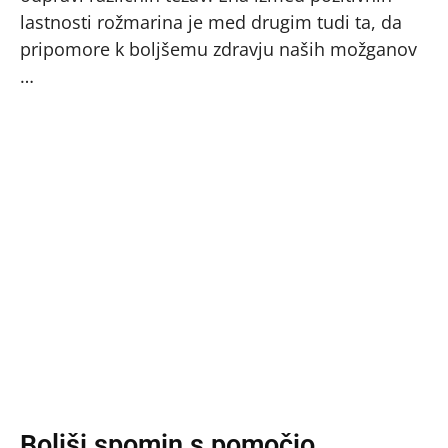
lastnosti rožmarina je med drugim tudi ta, da
pripomore k boljšemu zdravju naših možganov
…
Boljši spomin s pomočjo