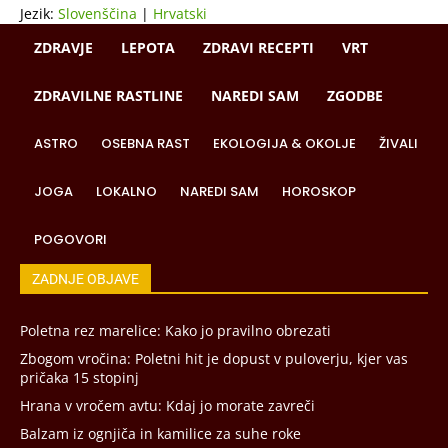
Jezik:
Slovenščina
|
Hrvatski
ZDRAVJE
LEPOTA
ZDRAVI RECEPTI
VRT
ZDRAVILNE RASTLINE
NAREDI SAM
ZGODBE
ASTRO
OSEBNA RAST
EKOLOGIJA & OKOLJE
ŽIVALI
JOGA
LOKALNO
NAREDI SAM
HOROSKOP
POGOVORI
ZADNJE OBJAVE
Poletna rez marelice: Kako jo pravilno obrezati
Zbogom vročina: Poletni hit je dopust v puloverju, kjer vas
pričaka 15 stopinj
Hrana v vročem avtu: Kdaj jo morate zavreči
Balzam iz ognjiča in kamilice za suhe roke