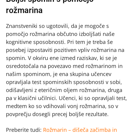
rožmarina
Znanstveniki so ugotovili, da je mogoče s
pomočjo rožmarina občutno izboljšati naše
kognitivne sposobnosti. Pri tem je treba še
posebej izpostaviti pozitiven vpliv rožmarina na
spomin. V okviru ene izmed raziskav, ki se je
osredotočala na povezavo med rožmarinom in
našim spominom, je ena skupina učencev
opravljala test spominskih sposobnosti v sobi,
odišavljeni z eteričnim oljem rožmarina, druga
pa v klasični učilnici. Učenci, ki so opravljali test,
medtem ko so vdihovali vonj rožmarina, so v
povprečju dosegli precej boljše rezultate.
Preberite tudi:
Rožmarin – dišeča začimba in