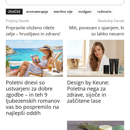
ZNAČKE
aromaterapija
eterično olje
možgani
rožmarin
Prejšnji članek
Naslednji članek
Pripravite vloženo rdeče
Miti, povezani s spanjem, ki
zelje – hrustljavo in zdravo!
so lahko nevarni
Poletni dnevi so
Design by Keune:
ustvarjeni za dobre
Poletna nega za
zgodbe – in teh 9
zdrave, sijoče in
ljubezenskih romanov
zaščitene lase
vas bo pospremilo na
najlepši oddih