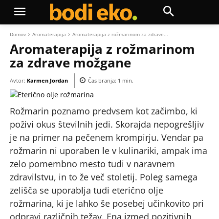
Domov
Aromaterapija
Aromaterapija z rožmarinom za zdrave...
Aromaterapija z rožmarinom
za zdrave možgane
Avtor:
Karmen Jordan
Čas branja:
1
min.
Rožmarin poznamo predvsem kot začimbo, ki
poživi okus številnih jedi. Skorajda nepogrešljiv
je na primer na pečenem krompirju. Vendar pa
rožmarin ni uporaben le v kulinariki, ampak ima
zelo pomembno mesto tudi v naravnem
zdravilstvu, in to že več stoletij. Poleg samega
zelišča se uporablja tudi eterično olje
rožmarina, ki je lahko še posebej učinkovito pri
odpravi različnih težav. Ena izmed pozitivnih