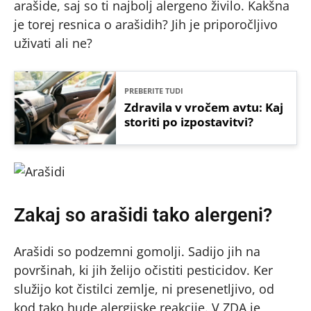
arašide, saj so ti najbolj alergeno živilo. Kakšna
je torej resnica o arašidih? Jih je priporočljivo
uživati ali ne?
PREBERITE TUDI
Zdravila v vročem avtu: Kaj
storiti po izpostavitvi?
Zakaj so arašidi tako alergeni?
Arašidi so podzemni gomolji. Sadijo jih na
površinah, ki jih želijo očistiti pesticidov. Ker
služijo kot čistilci zemlje, ni presenetljivo, od
kod tako hude alergijske reakcije. V ZDA je