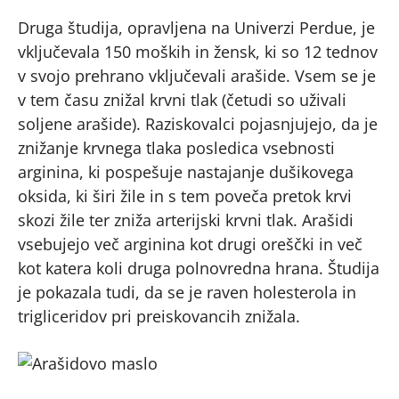
Druga študija, opravljena na Univerzi Perdue, je
vključevala 150 moških in žensk, ki so 12 tednov
v svojo prehrano vključevali arašide. Vsem se je
v tem času znižal krvni tlak (četudi so uživali
soljene arašide). Raziskovalci pojasnjujejo, da je
znižanje krvnega tlaka posledica vsebnosti
arginina, ki pospešuje nastajanje dušikovega
oksida, ki širi žile in s tem poveča pretok krvi
skozi žile ter zniža arterijski krvni tlak. Arašidi
vsebujejo več arginina kot drugi oreščki in več
kot katera koli druga polnovredna hrana. Študija
je pokazala tudi, da se je raven holesterola in
trigliceridov pri preiskovancih znižala.