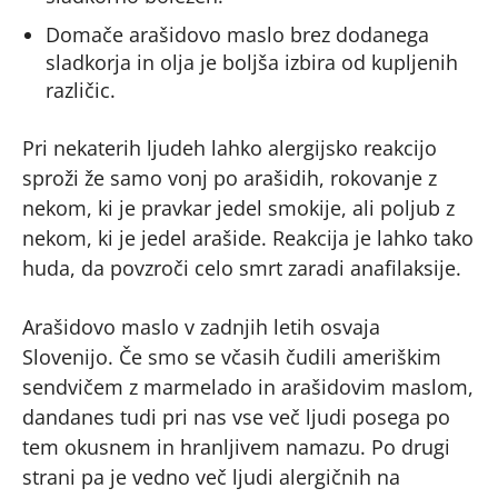
Domače arašidovo maslo brez dodanega
sladkorja in olja je boljša izbira od kupljenih
različic.
Pri nekaterih ljudeh lahko alergijsko reakcijo
sproži že samo vonj po arašidih, rokovanje z
nekom, ki je pravkar jedel smokije, ali poljub z
nekom, ki je jedel arašide. Reakcija je lahko tako
huda, da povzroči celo smrt zaradi anafilaksije.
Arašidovo maslo v zadnjih letih osvaja
Slovenijo. Če smo se včasih čudili ameriškim
sendvičem z marmelado in arašidovim maslom,
dandanes tudi pri nas vse več ljudi posega po
tem okusnem in hranljivem namazu. Po drugi
strani pa je vedno več ljudi alergičnih na