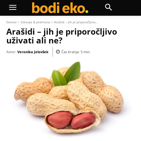
Domov
Zdravje & prehrana
Arašidi – jih je priporočljivo...
Arašidi – jih je priporočljivo
uživati ali ne?
Avtor:
Veronika Jelovšek
Čas branja:
5
min.