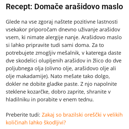
Recept: Domače arašidovo maslo
Glede na vse zgoraj naštete pozitivne lastnosti
vsekakor priporočam dnevno uživanje arašidov
vsem, ki nimate alergije nanje. Arašidovo maslo
si lahko pripravite tudi sami doma. Za to
potrebujete zmogljiv mešalnik, v katerega daste
dve skodelici olupljenih arašidov in žlico do dve
poljubnega olja (olivno olje, arašidovo olje ali
olje makadamije). Nato mešate tako dolgo,
dokler ne dobite gladke paste. Z njo napolnite
steklene kozarčke, dobro zaprite, shranite v
hladilniku in porabite v enem tednu.
Preberite tudi:
Zakaj so brazilski oreščki v velikih
količinah lahko škodljivi?