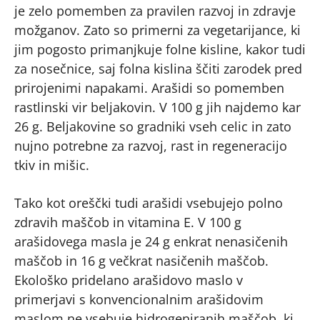
je zelo pomemben za pravilen razvoj in zdravje
možganov. Zato so primerni za vegetarijance, ki
jim pogosto primanjkuje folne kisline, kakor tudi
za nosečnice, saj folna kislina ščiti zarodek pred
prirojenimi napakami. Arašidi so pomemben
rastlinski vir beljakovin. V 100 g jih najdemo kar
26 g. Beljakovine so gradniki vseh celic in zato
nujno potrebne za razvoj, rast in regeneracijo
tkiv in mišic.
Tako kot oreščki tudi arašidi vsebujejo polno
zdravih maščob in vitamina E. V 100 g
arašidovega masla je 24 g enkrat nenasičenih
maščob in 16 g večkrat nasičenih maščob.
Ekološko pridelano arašidovo maslo v
primerjavi s konvencionalnim arašidovim
maslom ne vsebuje hidrogeniranih maščob, ki