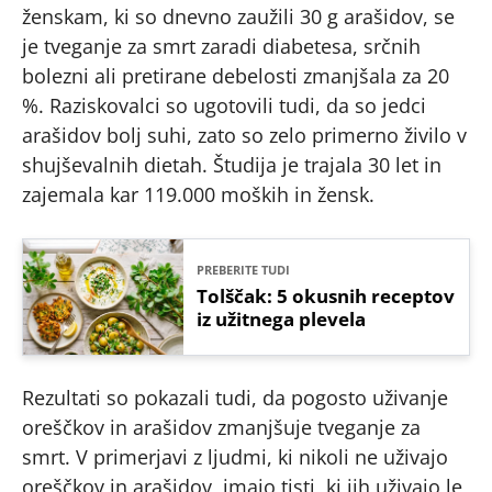
ženskam, ki so dnevno zaužili 30 g arašidov, se
je tveganje za smrt zaradi diabetesa, srčnih
bolezni ali pretirane debelosti zmanjšala za 20
%. Raziskovalci so ugotovili tudi, da so jedci
arašidov bolj suhi, zato so zelo primerno živilo v
shujševalnih dietah. Študija je trajala 30 let in
zajemala kar 119.000 moških in žensk.
PREBERITE TUDI
Tolščak: 5 okusnih receptov
iz užitnega plevela
Rezultati so pokazali tudi, da pogosto uživanje
oreščkov in arašidov zmanjšuje tveganje za
smrt. V primerjavi z ljudmi, ki nikoli ne uživajo
oreščkov in arašidov, imajo tisti, ki jih uživajo le