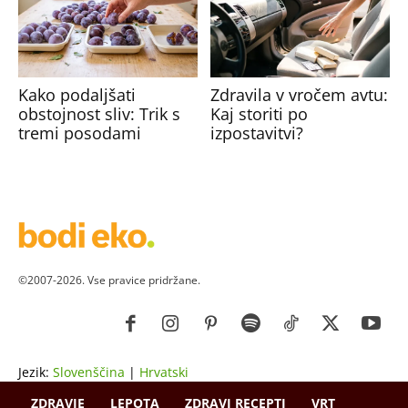
Kako podaljšati
Zdravila v vročem avtu:
obstojnost sliv: Trik s
Kaj storiti po
tremi posodami
izpostavitvi?
©2007-2026. Vse pravice pridržane.
Jezik:
Slovenščina
|
Hrvatski
ZDRAVJE
LEPOTA
ZDRAVI RECEPTI
VRT