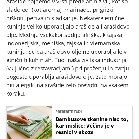
Arašide najdemo v vrsti predelanih živil, kot so
sladoledi (kot aroma), marinade, prigrizki,
piškoti, peciva in sladkarije. Nekatere etnične
kuhinje veliko uporabljajo arašide ali arašidovo
olje. Mednje vsekakor sodijo afriška, kitajska,
indonezijska, mehiška, tajska in vietnamska
kuhinja. Se pa arašidovo olje ne uporablja le v
etničnih kuhinjah. Tudi naša živilska industrija
(vključno z restavracijami) pri praženju in cvrtju
pogosto uporablja arašidovo olje, zato morajo
biti alergiki na arašide zelo previdni na vsakem
koraku.
PREBERITE TUDI
Bambusove tkanine niso to,
kar mislite: Večina je v
resnici viskoza