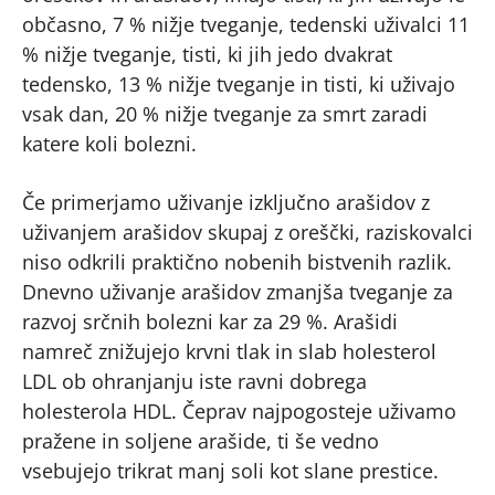
občasno, 7 % nižje tveganje, tedenski uživalci 11
% nižje tveganje, tisti, ki jih jedo dvakrat
tedensko, 13 % nižje tveganje in tisti, ki uživajo
vsak dan, 20 % nižje tveganje za smrt zaradi
katere koli bolezni.
Če primerjamo uživanje izključno arašidov z
uživanjem arašidov skupaj z oreščki, raziskovalci
niso odkrili praktično nobenih bistvenih razlik.
Dnevno uživanje arašidov zmanjša tveganje za
razvoj srčnih bolezni kar za 29 %. Arašidi
namreč znižujejo krvni tlak in slab holesterol
LDL ob ohranjanju iste ravni dobrega
holesterola HDL. Čeprav najpogosteje uživamo
pražene in soljene arašide, ti še vedno
vsebujejo trikrat manj soli kot slane prestice.