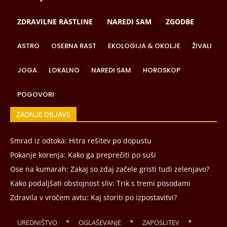
ZDRAVILNE RASTLINE
NAREDI SAM
ZGODBE
ASTRO
OSEBNA RAST
EKOLOGIJA & OKOLJE
ŽIVALI
JOGA
LOKALNO
NAREDI SAM
HOROSKOP
POGOVORI
ZADNJE OBJAVE
Smrad iz odtoka: Hitra rešitev po dopustu
Pokanje korenja: Kako ga preprečiti po suši
Ose na kumarah: Zakaj so zdaj začele gristi tudi zelenjavo?
Kako podaljšati obstojnost sliv: Trik s tremi posodami
Zdravila v vročem avtu: Kaj storiti po izpostavitvi?
UREDNIŠTVO
OGLAŠEVANJE
ZAPOSLITEV