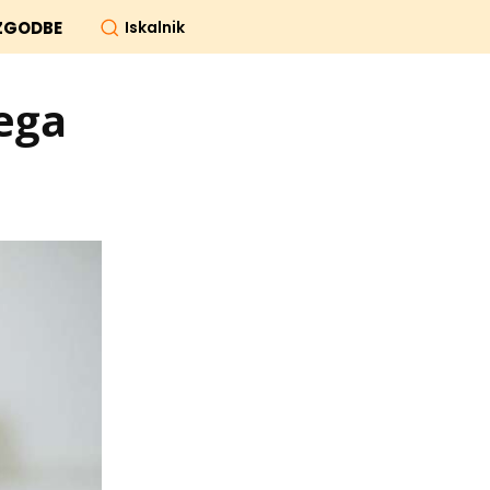
Iskalnik
ZGODBE
ega