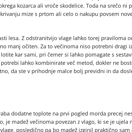
krega kozarca ali vroče skodelice. Toda na srečo ni 
rekrivanju mize s prtom ali celo o nakupu povsem nov
asti lesa. Z odstranitvijo vlage lahko torej praviloma o
no manj očiten. Za to večinoma niso potrebni dragi iz
lotite kar sami, pri čemer si lahko pomagate s sestav
o potrebi lahko kombinirate več metod, dokler ne bost
no, da ste v prihodnje malce bolj previdni in da dos
oraba dodatne toplote na prvi pogled morda precej ne
 je madež večinoma povezan z vlago, ki se je ujela 
vlage, posledično pa bo madež izginil praktično sam