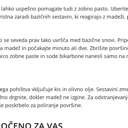
 lahko uspešno pomagate tudi z zobno pasto. Izberite
istna zaradi bazičnih sestavin, ki reagirajo z madeži
 se seveda prav tako uvršča med bazične snovi. Prip
a madež in počakajte minuto ali dve. Zbrišite površin
nico zobne paste in sode bikarbone nanesli samo na
 pohištva vključuje kis in olivno olje. Sestavini zme
žno drgnite, dokler madež ne izgine. Za odstranjeva
e poskrbelo za poliranje površine.
ROČENO ZA VAS