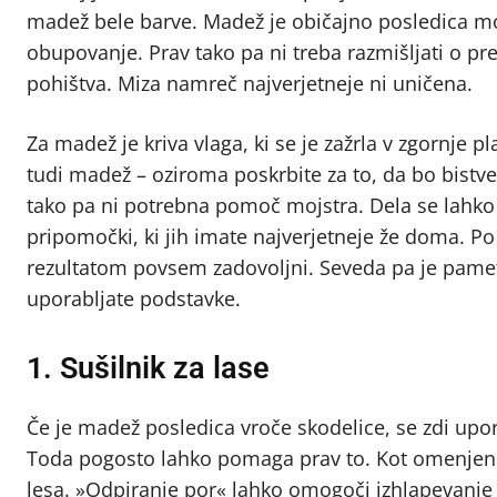
madež bele barve. Madež je običajno posledica mo
obupovanje. Prav tako pa ni treba razmišljati o p
pohištva. Miza namreč najverjetneje ni uničena.
Za madež je kriva vlaga, ki se je zažrla v zgornje pl
tudi madež – oziroma poskrbite za to, da bo bistve
tako pa ni potrebna pomoč mojstra. Dela se lahko 
pripomočki, ki jih imate najverjetneje že doma. P
rezultatom povsem zadovoljni. Seveda pa je pamet
uporabljate podstavke.
1. Sušilnik za lase
Če je madež posledica vroče skodelice, se zdi up
Toda pogosto lahko pomaga prav to. Kot omenjeno,
lesa. »Odpiranje por« lahko omogoči izhlapevanje 