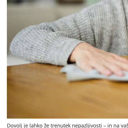
Dovolj je lahko že trenutek nepazljivosti – in na va