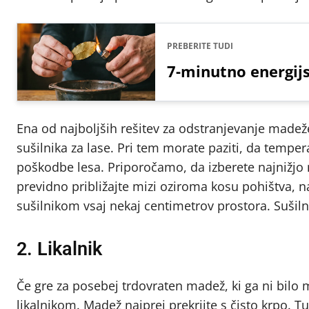
PREBERITE TUDI
7-minutno energijsk
Ena od najboljših rešitev za odstranjevanje madež
sušilnika za lase. Pri tem morate paziti, da temp
poškodbe lesa. Priporočamo, da izberete najnižj
previdno približajte mizi oziroma kosu pohištva, 
sušilnikom vsaj nekaj centimetrov prostora. Sušilni
2. Likalnik
Če gre za posebej trdovraten madež, ki ga ni bilo 
likalnikom. Madež najprej prekrijte s čisto krpo. T