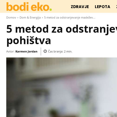
ZDRAVJE
LEPOTA
Domov
Dom & Energija
5 metod za odstranjevanje madežev...
5 metod za odstranj
pohištva
Avtor:
Karmen Jordan
Čas branja:
2
min.