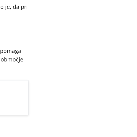
 je, da pri
n pomaga
u območje