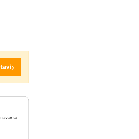
›
tavi
in avtorica