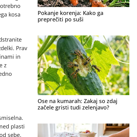
potrebno
Pokanje korenja: Kako ga
ega kosa
preprečiti po suši
dstranite
delki. Prav
inami in
e z
ledno
Ose na kumarah: Zakaj so zdaj
začele gristi tudi zelenjavo?
smiselna.
med plasti
 od sebe.