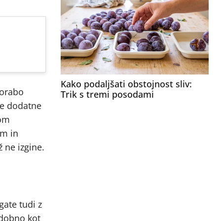
Kako podaljšati obstojnost sliv:
porabo
Trik s tremi posodami
ne dodatne
kom
om in
 ne izgine.
gate tudi z
odobno kot