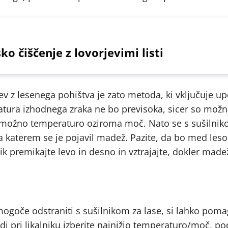
o čiščenje z lovorjevimi listi
ev z lesenega pohištva je zato metoda, ki vključuje u
eratura izhodnega zraka ne bo previsoka, sicer so mož
o možno temperaturo oziroma moč. Nato se s sušilni
na katerem se je pojavil madež. Pazite, da bo med les
k premikajte levo in desno in vztrajajte, dokler madež
mogoče odstraniti s sušilnikom za lase, si lahko poma
udi pri likalniku izberite najnižjo temperaturo/moč, p