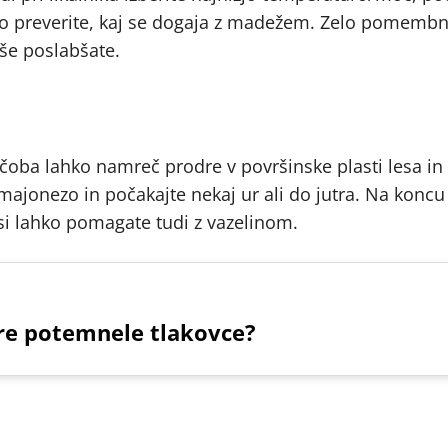
asno preverite, kaj se dogaja z madežem. Zelo pomembno
 še poslabšate.
ščoba lahko namreč prodre v površinske plasti lesa i
 majonezo in počakajte nekaj ur ali do jutra. Na konc
 si lahko pomagate tudi z vazelinom.
re potemnele tlakovce?