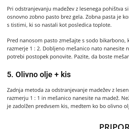
Pri odstranjevanju madežev z lesenega pohištva si
osnovno zobno pasto brez gela. Zobna pasta je kor
s tistimi, ki so nastali kot posledica toplote.
Pred nanosom pasto zmešajte s sodo bikarbono, ki
razmerje 1 : 2. Dobljeno mešanico nato nanesite n
potrebi postopek ponovite. Pazite, da boste meša
5. Olivno olje + kis
Zadnja metoda za odstranjevanje madežev z lesenega
razmerju 1 : 1 in mešanico nanesite na madež. Ne
je zadolžen predvsem kis, medtem ko bo olivno olj
PRIPO