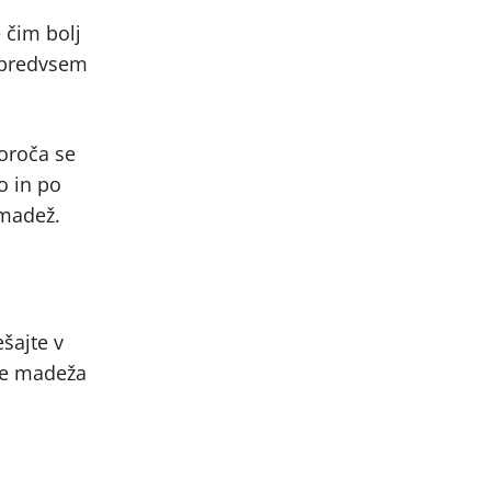
 čim bolj
, predvsem
oroča se
o in po
 madež.
šajte v
nje madeža