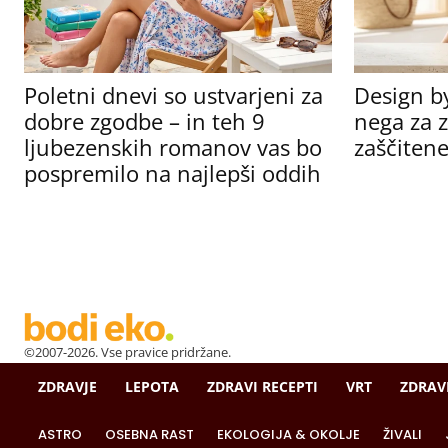
Poletni dnevi so ustvarjeni za
Design b
dobre zgodbe – in teh 9
nega za z
ljubezenskih romanov vas bo
zaščitene
pospremilo na najlepši oddih
©2007-2026. Vse pravice pridržane.
ZDRAVJE
LEPOTA
ZDRAVI RECEPTI
VRT
ZDRAV
ASTRO
OSEBNA RAST
EKOLOGIJA & OKOLJE
ŽIVALI