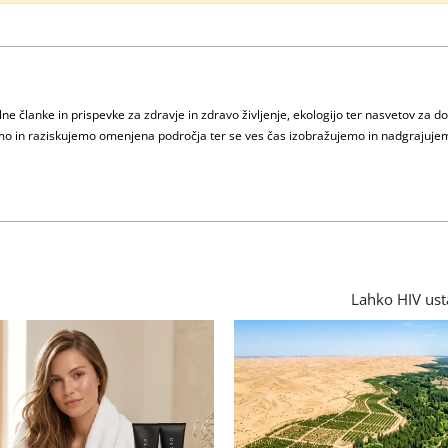
e članke in prispevke za zdravje in zdravo življenje, ekologijo ter nasvetov za d
jamo in raziskujemo omenjena področja ter se ves čas izobražujemo in nadgrajuje
Lahko HIV ust