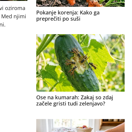
ovi oziroma
Pokanje korenja: Kako ga
. Med njimi
preprečiti po suši
ni.
Ose na kumarah: Zakaj so zdaj
začele gristi tudi zelenjavo?