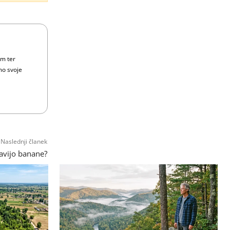
om ter
mo svoje
Naslednji članek
avijo banane?