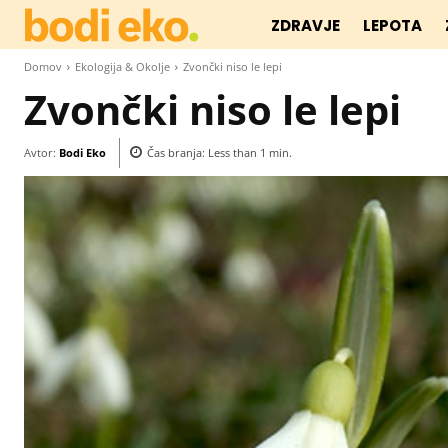
ZDRAVJE
LEPOTA
Domov
Ekologija & Okolje
Zvončki niso le lepi
Zvončki niso le lepi
Avtor:
Bodi Eko
Čas branja:
Less than 1
min.