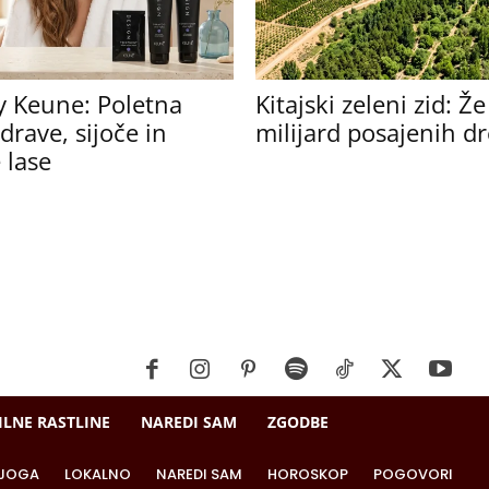
y Keune: Poletna
Kitajski zeleni zid: Ž
drave, sijoče in
milijard posajenih d
 lase
ILNE RASTLINE
NAREDI SAM
ZGODBE
JOGA
LOKALNO
NAREDI SAM
HOROSKOP
POGOVORI