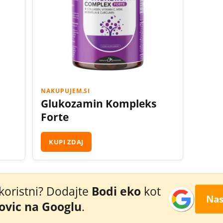
NAKUPUJEM.SI
Glukozamin Kompleks
Forte
KUPI ZDAJ
 koristni? Dodajte
Bodi eko
kot
Nas
novic na Googlu
.