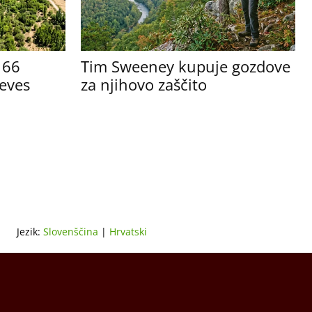
e 66
Tim Sweeney kupuje gozdove
reves
za njihovo zaščito
Jezik:
Slovenščina
|
Hrvatski