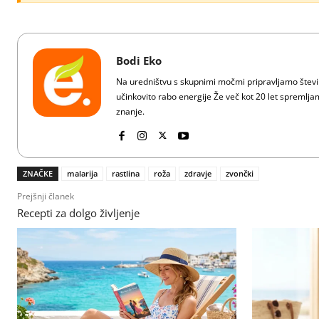
Bodi Eko
Na uredništvu s skupnimi močmi pripravljamo številn
učinkovito rabo energije Že več kot 20 let spreml
znanje.
ZNAČKE
malarija
rastlina
roža
zdravje
zvončki
Prejšnji članek
Recepti za dolgo življenje