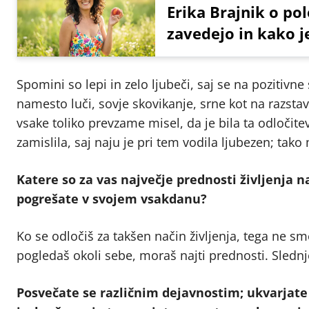
Erika Brajnik o pol
zavedejo in kako j
Spomini so lepi in zelo ljubeči, saj se na pozitivn
namesto luči, sovje skovikanje, srne kot na razsta
vsake toliko prevzame misel, da je bila ta odločitev
zamislila, saj naju je pri tem vodila ljubezen; ta
Katere so za vas največje prednosti življenja 
pogrešate v svojem vsakdanu?
Ko se odločiš za takšen način življenja, tega ne sm
pogledaš okoli sebe, moraš najti prednosti. Slednj
Posvečate se različnim dejavnostim; ukvarjate 