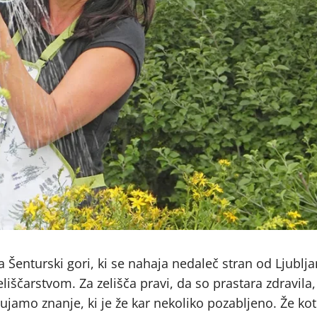
a Šenturski gori, ki se nahaja nedaleč stran od Ljublja
ščarstvom. Za zelišča pravi, da so prastara zdravila, 
amo znanje, ki je že kar nekoliko pozabljeno. Že kot 