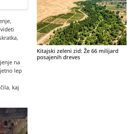
enje,
videti
skratka,
Kitajski zeleni zid: Že 66 milijard
posajenih dreves
ljenje na
jetno lep
ila, kaj