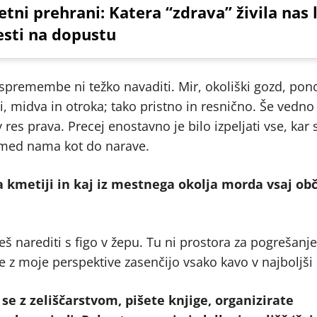
etni prehrani: Katera “zdrava” živila nas
esti na dopustu
e spremembe ni težko navaditi. Mir, okoliški gozd, pon
vi, midva in otroka; tako pristno in resnično. Še vedn
 res prava. Precej enostavno je bilo izpeljati vse, kar 
ko med nama kot do narave.
na kmetiji in kaj iz mestnega okolja morda vsaj ob
eš narediti s figo v žepu. Tu ni prostora za pogrešanje
e z moje perspektive zasenčijo vsako kavo v najboljši 
se z zeliščarstvom, pišete knjige, organizirate