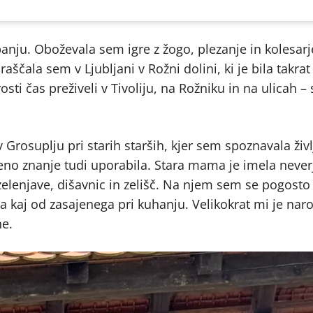
anju. Oboževala sem igre z žogo, plezanje in kolesarj
ščala sem v Ljubljani v Rožni dolini, ki je bila takrat 
ti čas preživeli v Tivoliju, na Rožniku in na ulicah – 
 Grosuplju pri starih starših, kjer sem spoznavala živ
jeno znanje tudi uporabila. Stara mama je imela never
 zelenjave, dišavnic in zelišč. Na njem sem se pogosto
kaj od zasajenega pri kuhanju. Velikokrat mi je naroč
ne.