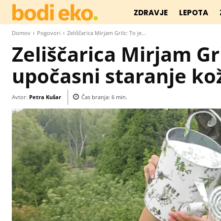
ZDRAVJE
LEPOTA
Domov
Pogovori
Zeliščarica Mirjam Grilc: To je...
Zeliščarica Mirjam Gril
upočasni staranje ko
Avtor:
Petra Kušar
Čas branja:
6
min.