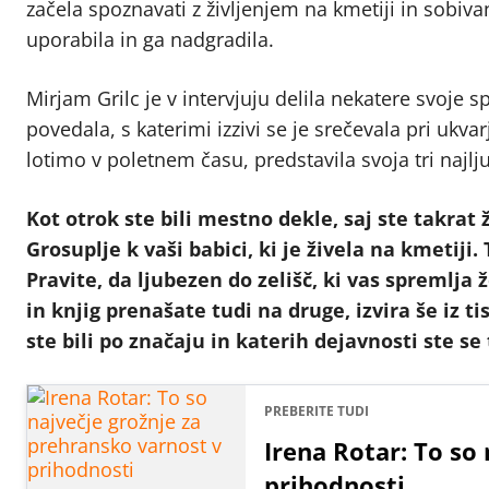
začela spoznavati z življenjem na kmetiji in sobiv
uporabila in ga nadgradila.
Mirjam Grilc je v intervjuju delila nekatere svoje s
povedala, s katerimi izzivi se je srečevala pri ukvar
lotimo v poletnem času, predstavila svoja tri najlj
Kot otrok ste bili mestno dekle, saj ste takrat ž
Grosuplje k vaši babici, ki je živela na kmetiji
Pravite, da ljubezen do zelišč, ki vas spremlja ž
in knjig prenašate tudi na druge, izvira še iz 
ste bili po značaju in katerih dejavnosti ste se
PREBERITE TUDI
Irena Rotar: To so
prihodnosti