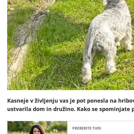
Kasneje v življenju vas je pot ponesla na hrib
ustvarila dom in družino. Kako se spominjate pr
PREBERITE TUDI