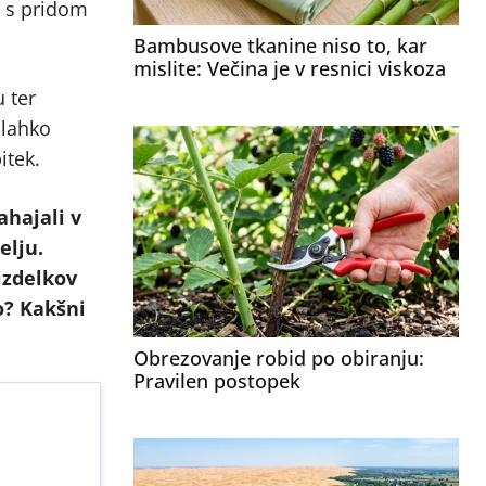
e s pridom
Bambusove tkanine niso to, kar
mislite: Večina je v resnici viskoza
u ter
 lahko
pitek.
ahajali v
elju.
 izdelkov
o? Kakšni
Obrezovanje robid po obiranju:
Pravilen postopek