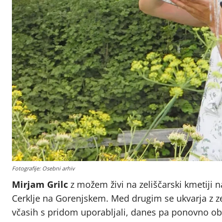
Fotografije: Osebni arhiv
Mirjam Grilc
z možem živi na zeliščarski kmetiji n
Cerklje na Gorenjskem. Med drugim se ukvarja z zeli
včasih s pridom uporabljali, danes pa ponovno obuj