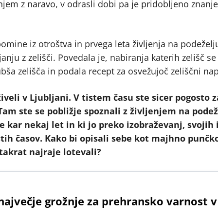
anjem z naravo, v odrasli dobi pa je pridobljeno znanj
pomine iz otroštva in prvega leta življenja na podeželj
janju z zelišči. Povedala je, nabiranja katerih zelišč se
ubša zelišča in podala recept za osvežujoč zeliščni na
iveli v Ljubljani. V tistem času ste sicer pogosto z
. Tam ste se pobližje spoznali z življenjem na podež
e kar nekaj let in ki jo preko izobraževanj, svojih
tistih časov. Kako bi opisali sebe kot majhno punčk
 takrat najraje lotevali?
 največje grožnje za prehransko varnost v