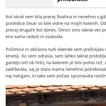
Kot otrok sem bila precej živahna in nenehno v gib
posledice česar so bile vidne na mojih kolenih. Odra
precej drugače kot danes. Otroci smo takrat ves pros
ena sama radost in svoboda.
Počitnice in občasno tudi vikende sem preživljala v
kmetiji. Ko sem odrasla, sem lahko takrat pridobl
garteljc
(vrt ob hiši), na katerem je bilo polno rož,
zadrževala, saj je stara mama nenehno potrebovala 
naj natrgam, in tako sem počasi spoznavala rastli