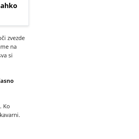
 lahko
oči zvezde
o me na
sva si
časno
. Ko
kavarni.