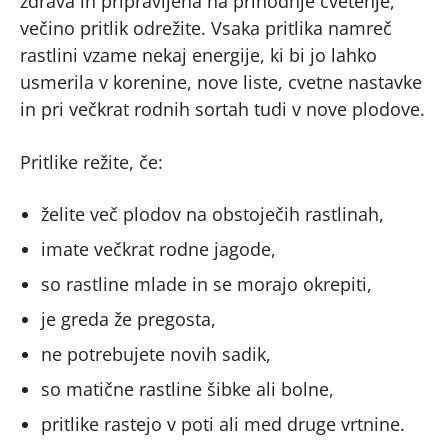
zdrava in pripravljena na prihodnje cvetenje,
večino pritlik odrežite. Vsaka pritlika namreč
rastlini vzame nekaj energije, ki bi jo lahko
usmerila v korenine, nove liste, cvetne nastavke
in pri večkrat rodnih sortah tudi v nove plodove.
Pritlike režite, če:
želite več plodov na obstoječih rastlinah,
imate večkrat rodne jagode,
so rastline mlade in se morajo okrepiti,
je greda že pregosta,
ne potrebujete novih sadik,
so matične rastline šibke ali bolne,
pritlike rastejo v poti ali med druge vrtnine.