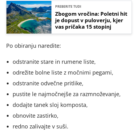
PREBERITE TUDI
Zbogom vročina: Poletni hit
je dopust v puloverju, kjer
vas pričaka 15 stopinj
Po obiranju naredite:
odstranite stare in rumene liste,
odrežite bolne liste z močnimi pegami,
odstranite odvečne pritlike,
pustite le najmočnejše za razmnoževanje,
dodajte tanek sloj komposta,
obnovite zastirko,
redno zalivajte v suši.