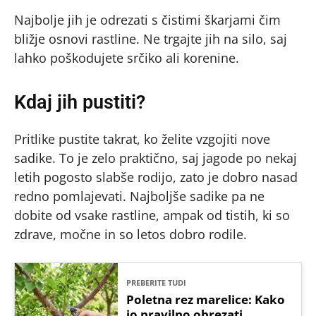
Najbolje jih je odrezati s čistimi škarjami čim
bližje osnovi rastline. Ne trgajte jih na silo, saj
lahko poškodujete srčiko ali korenine.
Kdaj jih pustiti?
Pritlike pustite takrat, ko želite vzgojiti nove
sadike. To je zelo praktično, saj jagode po nekaj
letih pogosto slabše rodijo, zato je dobro nasad
redno pomlajevati. Najboljše sadike pa ne
dobite od vsake rastline, ampak od tistih, ki so
zdrave, močne in so letos dobro rodile.
PREBERITE TUDI
Poletna rez marelice: Kako
jo pravilno obrezati