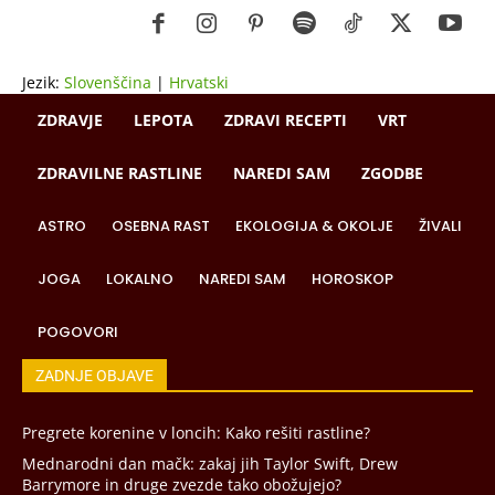
Jezik:
Slovenščina
|
Hrvatski
ZDRAVJE
LEPOTA
ZDRAVI RECEPTI
VRT
ZDRAVILNE RASTLINE
NAREDI SAM
ZGODBE
ASTRO
OSEBNA RAST
EKOLOGIJA & OKOLJE
ŽIVALI
JOGA
LOKALNO
NAREDI SAM
HOROSKOP
POGOVORI
ZADNJE OBJAVE
Pregrete korenine v loncih: Kako rešiti rastline?
Mednarodni dan mačk: zakaj jih Taylor Swift, Drew
Barrymore in druge zvezde tako obožujejo?