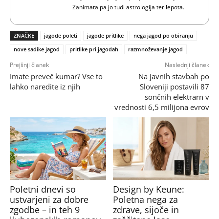
Zanimata pa jo tudi astrologija ter lepota.
ZNAČKE
jagode poleti
jagode pritlike
nega jagod po obiranju
nove sadike jagod
pritlike pri jagodah
razmnoževanje jagod
Prejšnji članek
Naslednji članek
Imate preveč kumar? Vse to
Na javnih stavbah po
lahko naredite iz njih
Sloveniji postavili 87
sončnih elektrarn v
vrednosti 6,5 milijona evrov
Poletni dnevi so
Design by Keune:
ustvarjeni za dobre
Poletna nega za
zgodbe – in teh 9
zdrave, sijoče in