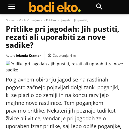
Domov
Vrt & Vrtnarjenje
Pritlike pri jagodah: Jih pustiti,...
Pritlike pri jagodah: Jih pustiti,
rezati ali uporabiti za nove
sadike?
Avtor:
Jolanda Kramar
Čas branja:
4
min.
Po glavnem obiranju jagod se na rastlinah
pogosto začnejo pojavljati dolgi tanki poganjki,
ki se plazijo po zemlji in na koncu razvijejo
majhne nove rastlinice. Tem poganjkom
pravimo pritlike. Nekateri jih poznajo tudi kot
živice ali vitice, vendar je pri jagodah zelo
uporaben izraz pritlike, saj lepo opiše poganjke,