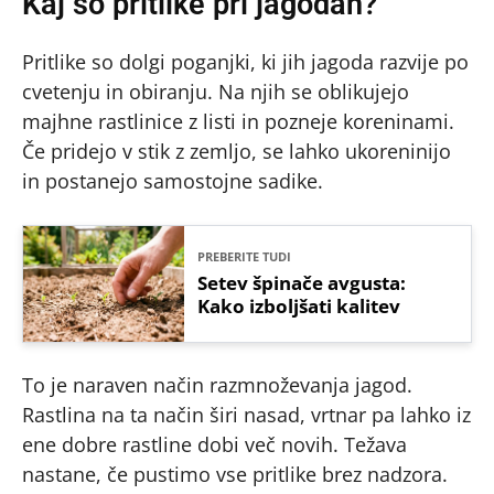
Kaj so pritlike pri jagodah?
Pritlike so dolgi poganjki, ki jih jagoda razvije po
cvetenju in obiranju. Na njih se oblikujejo
majhne rastlinice z listi in pozneje koreninami.
Če pridejo v stik z zemljo, se lahko ukoreninijo
in postanejo samostojne sadike.
PREBERITE TUDI
Setev špinače avgusta:
Kako izboljšati kalitev
To je naraven način razmnoževanja jagod.
Rastlina na ta način širi nasad, vrtnar pa lahko iz
ene dobre rastline dobi več novih. Težava
nastane, če pustimo vse pritlike brez nadzora.