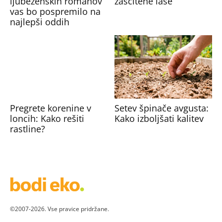
ljubezenskih romanov
zaščitene lase
vas bo pospremilo na
najlepši oddih
Pregrete korenine v
Setev špinače avgusta:
loncih: Kako rešiti
Kako izboljšati kalitev
rastline?
©2007-2026. Vse pravice pridržane.