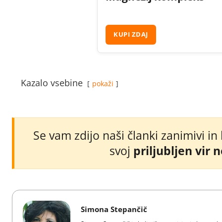
KUPI ZDAJ
Kazalo vsebine
pokaži
Se vam zdijo naši članki zanimivi in
svoj
priljubljen vir 
Simona Stepančič