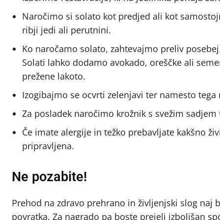
Naročimo si solato kot predjed ali kot samostojn
ribji jedi ali perutnini.
Ko naročamo solato, zahtevajmo preliv posebej.
Solati lahko dodamo avokado, oreščke ali semen
prežene lakoto.
Izogibajmo se ocvrti zelenjavi ter namesto tega
Za posladek naročimo krožnik s svežim sadjem t
Če imate alergije in težko prebavljate kakšno živ
pripravljena.
Ne pozabite!
Prehod na zdravo prehrano in življenjski slog naj
povratka. Za nagrado pa boste prejeli izboljšan sp