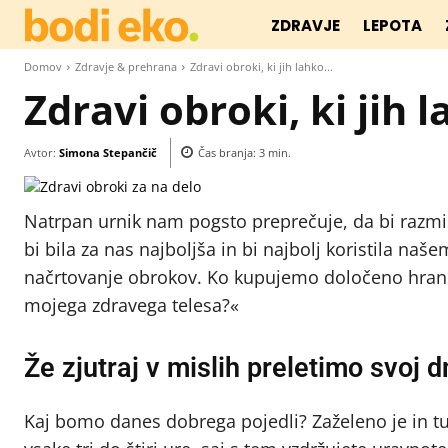
ZDRAVJE
LEPOTA
Domov
Zdravje & prehrana
Zdravi obroki, ki jih lahko...
Zdravi obroki, ki jih
Avtor:
Simona Stepančič
Čas branja:
3
min.
Natrpan urnik nam pogsto preprečuje, da bi razmi
bi bila za nas najboljša in bi najbolj koristila na
načrtovanje obrokov. Ko kupujemo določeno hrano,
mojega zdravega telesa?«
Že zjutraj v mislih preletimo svoj 
Kaj bomo danes dobrega pojedli? Zaželeno je in t