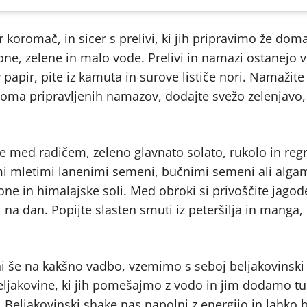
 koromač, in sicer s prelivi, ki jih pripravimo že dom
ne, zelene in malo vode. Prelivi in namazi ostanejo v
 papir, pite iz kamuta in surove lističe nori. Namažite 
doma pripravljenih namazov, dodajte svežo zelenjavo,
ajte med radičem, zeleno glavnato solato, rukolo in re
imi mletimi lanenimi semeni, bučnimi semeni ali algam
imone in himalajske soli. Med obroki si privoščite jagode
 na dan. Popijte slasten smuti iz peteršilja in manga, 
i še na kakšno vadbo, vzemimo s seboj beljakovinski
beljakovine, ki jih pomešajmo z vodo in jim dodamo tu
 Beljakovinski shake nas napolni z energijo in lahko 