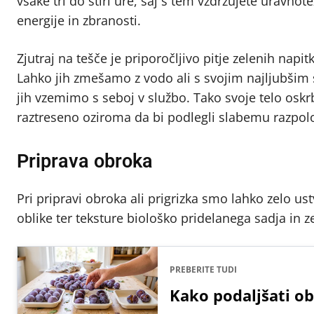
vsake tri do štiri ure, saj s tem vzdržujete uravn
energije in zbranosti.
Zjutraj na tešče je priporočljivo pitje zelenih napit
Lahko jih zmešamo z vodo ali s svojim najljubšim
jih vzemimo s seboj v službo. Tako svoje telo oskrb
raztreseno oziroma da bi podlegli slabemu razpo
Priprava obroka
Pri pripravi obroka ali prigrizka smo lahko zelo ust
oblike ter teksture biološko pridelanega sadja in z
PREBERITE TUDI
Kako podaljšati ob