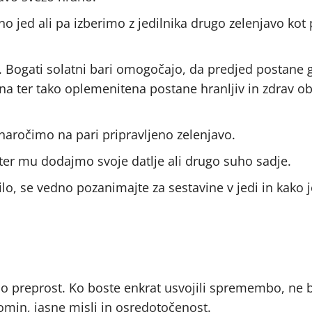
o jed ali pa izberimo z jedilnika drugo zelenjavo kot 
 Bogati solatni bari omogočajo, da predjed postane g
a ter tako oplemenitena postane hranljiv in zdrav ob
 naročimo na pari pripravljeno zelenjavo.
er mu dodajmo svoje datlje ali drugo suho sadje.
ilo, se vedno pozanimajte za sestavine v jedi in kako j
 bo preprost. Ko boste enkrat usvojili spremembo, ne 
omin, jasne misli in osredotočenost.