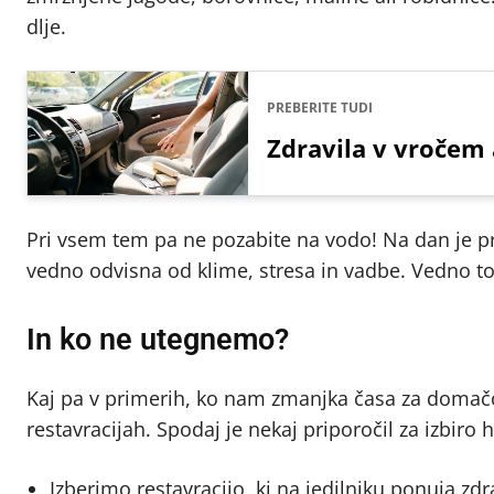
dlje.
PREBERITE TUDI
Zdravila v vročem a
Pri vsem tem pa ne pozabite na vodo! Na dan je pri
vedno odvisna od klime, stresa in vadbe. Vedno tor
In ko ne utegnemo?
Kaj pa v primerih, ko nam zmanjka časa za domačo
restavracijah. Spodaj je nekaj priporočil za izbiro 
Izberimo restavracijo, ki na jedilniku ponuja zd