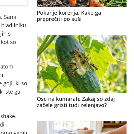
Pokanje korenja: Kako ga
a. Sami
preprečiti po suši
 hladilniku
jih s
 kot so
gratom.
i.
 goji, ki so
ki ste ga
Ose na kumarah: Zakaj so zdaj
začele gristi tudi zelenjavo?
 shake.
di
bomo vadili