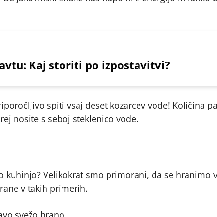
vtu: Kaj storiti po izpostavitvi?
poročljivo spiti vsaj deset kozarcev vode! Količina p
ej nosite s seboj steklenico vode.
 kuhinjo? Velikokrat smo primorani, da se hranimo 
hrane v takih primerih.
ravo svežo hrano.