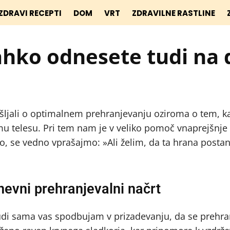
ZDRAVI RECEPTI
DOM
VRT
ZDRAVILNE RASTLINE
 lahko odnesete tudi na 
šljali o optimalnem prehranjevanju oziroma o tem, k
šemu telesu. Pri tem nam je v veliko pomoč vnaprejšnje
 se vedno vprašajmo: »Ali želim, da ta hrana postane
dnevni prehranjevalni načrt
udi sama vas spodbujam v prizadevanju, da se prehra