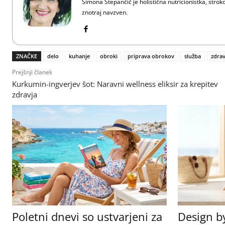
Simona Stepančič je holistična nutricionistka, strok
znotraj navzven.
ZNAČKE
delo
kuhanje
obroki
priprava obrokov
služba
zdra
Prejšnji članek
Kurkumin-ingverjev šot: Naravni wellness eliksir za krepitev
zdravja
Poletni dnevi so ustvarjeni za
Design b