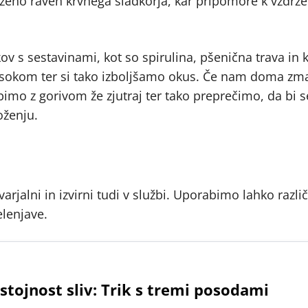
oteženo raven krvnega sladkorja, kar pripomore k vzdrž
kov s sestavinami, kot so spirulina, pšenična trava in k
 sokom ter si tako izboljšamo okus. Če nam doma zma
imo z gorivom že zjutraj ter tako preprečimo, da bi s
loženju.
varjalni in izvirni tudi v službi. Uporabimo lahko razli
elenjave.
stojnost sliv: Trik s tremi posodami