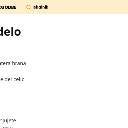
Iskalnik
ZGODBE
delo
atera hrana
 del celic
njujete