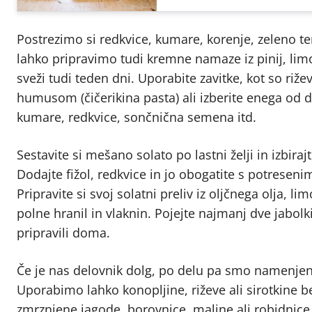
Postrezimo si redkvice, kumare, korenje, zeleno ter
lahko pripravimo tudi kremne namaze iz pinij, limo
sveži tudi teden dni. Uporabite zavitke, kot so rižev
humusom (čičerikina pasta) ali izberite enega od 
kumare, redkvice, sončnična semena itd.
Sestavite si mešano solato po lastni želji in izbir
Dodajte fižol, redkvice in jo obogatite s potresen
Pripravite si svoj solatni preliv iz oljčnega olja, l
polne hranil in vlaknin. Pojejte najmanj dve jabolki
pripravili doma.
Če je nas delovnik dolg, po delu pa smo namenjen
Uporabimo lahko konopljine, riževe ali sirotkine 
zmrznjene jagode, borovnice, maline ali robidnice.