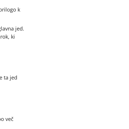
prilogo k
lavna jed.
rok, ki
e ta jed
bo več