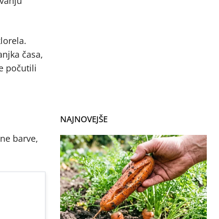
evanju
lorela.
njka časa,
e počutili
NAJNOVEJŠE
čne barve,