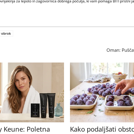
ovnjakinja za lepoto in zagovornica dobrega počutja, ki vam pomaga BITI pristni ja
v obrok
Oman: Puščav
y Keune: Poletna
Kako podaljšati obst