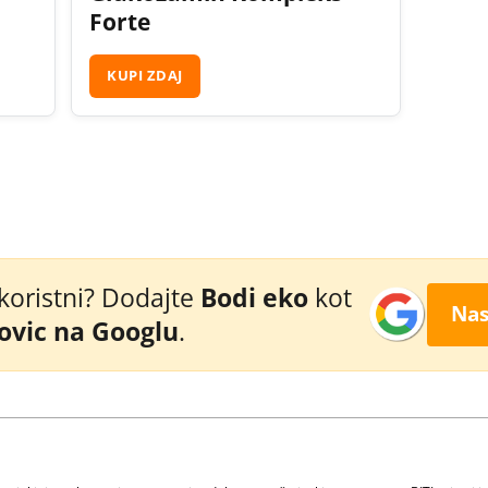
Forte
KUPI ZDAJ
 koristni? Dodajte
Bodi eko
kot
Nas
novic na Googlu
.