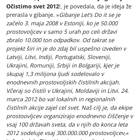
Očistimo svet 2012
!, je povedala, da je ideja že
prerasla v gibanje. »
Gibanje Let’s Do it se je
začelo 3. maja 2008 v Estoniji, ko je 50.000
prostovoljcev v samo 5 urah po celi državi
zbralo 10.000 ton odpadkov. Od takrat se
projekt širi in je do zdaj bil uspešno izveden v
Latviji, Litvi, Indiji, Portugalski, Sloveniji,
Ukrajini, Romuniji, Srbiji in Bolgariji, kjer je
skupaj 1,3 milijona ljudi sodelovalo v
enodnevnih prostovoljskih čistilnih akcijah.
Včeraj so čistili v Ukrajini, Moldaviji in Litvi. 24.
marca 2012 bo val lokalnih in regionalnih
čistilnih akcije zajel cel svet. Naš cilj je, da ekipe
prostoovljcev organizirajo enodnevno čiščenje v
vsaj 100 državah sveta, da v njih do konca leta
2012 sodeluje vsaj 300.000.000 prostovoljcev
,«