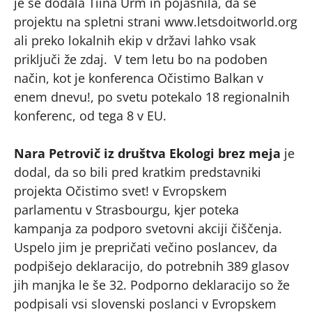
je še dodala Tiina Urm in pojasnila, da se
projektu na spletni strani www.letsdoitworld.org
ali preko lokalnih ekip v državi lahko vsak
priključi že zdaj. V tem letu bo na podoben
način, kot je konferenca Očistimo Balkan v
enem dnevu!, po svetu potekalo 18 regionalnih
konferenc, od tega 8 v EU.
Nara Petrovič iz društva Ekologi brez meja
je
dodal, da so bili pred kratkim predstavniki
projekta Očistimo svet! v Evropskem
parlamentu v Strasbourgu, kjer poteka
kampanja za podporo svetovni akciji čiščenja.
Uspelo jim je prepričati večino poslancev, da
podpišejo deklaracijo, do potrebnih 389 glasov
jih manjka le še 32. Podporno deklaracijo so že
podpisali vsi slovenski poslanci v Evropskem