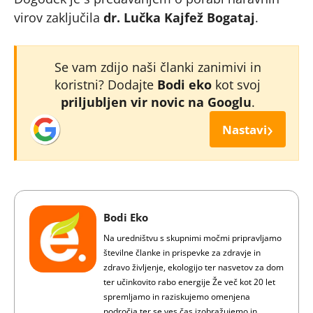
virov zaključila
dr. Lučka Kajfež Bogataj
.
Se vam zdijo naši članki zanimivi in
koristni? Dodajte
Bodi eko
kot svoj
priljubljen vir novic na Googlu
.
›
Nastavi
Bodi Eko
Na uredništvu s skupnimi močmi pripravljamo
številne članke in prispevke za zdravje in
zdravo življenje, ekologijo ter nasvetov za dom
ter učinkovito rabo energije Že več kot 20 let
spremljamo in raziskujemo omenjena
področja ter se ves čas izobražujemo in