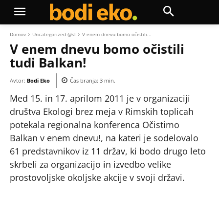
Domov
Uncategorized @sl
V enem dnevu bomo očistili...
V enem dnevu bomo očistili
tudi Balkan!
Avtor:
Bodi Eko
Čas branja:
3
min.
Med 15. in 17. aprilom 2011 je v organizaciji
društva Ekologi brez meja v Rimskih toplicah
potekala regionalna konferenca Očistimo
Balkan v enem dnevu!, na kateri je sodelovalo
61 predstavnikov iz 11 držav, ki bodo drugo leto
skrbeli za organizacijo in izvedbo velike
prostovoljske okoljske akcije v svoji državi.