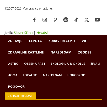
©2007-2026. Vse pravice pridržane.
Jezik:
Slovenščina
|
Hrvatski
ZDRAVJE
LEPOTA
ZDRAVI RECEPTI
VRT
ZDRAVILNE RASTLINE
NAREDI SAM
ZGODBE
ASTRO
OSEBNA RAST
EKOLOGIJA & OKOLJE
ŽIVALI
JOGA
LOKALNO
NAREDI SAM
HOROSKOP
POGOVORI
ZADNJE OBJAVE