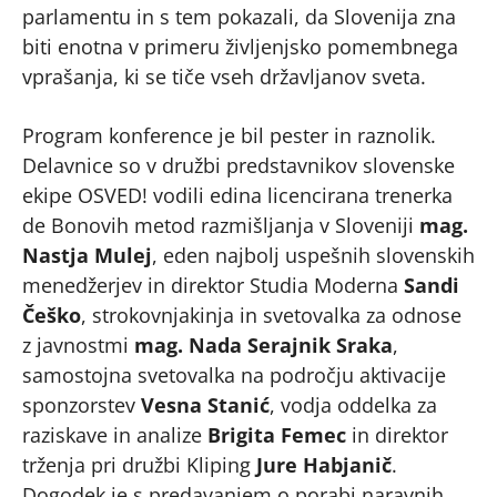
parlamentu in s tem pokazali, da Slovenija zna
biti enotna v primeru življenjsko pomembnega
vprašanja, ki se tiče vseh državljanov sveta.
Program konference je bil pester in raznolik.
Delavnice so v družbi predstavnikov slovenske
ekipe OSVED! vodili edina licencirana trenerka
de Bonovih metod razmišljanja v Sloveniji
mag.
Nastja Mulej
, eden najbolj uspešnih slovenskih
menedžerjev in direktor Studia Moderna
Sandi
Češko
, strokovnjakinja in svetovalka za odnose
z javnostmi
mag. Nada Serajnik Sraka
,
samostojna svetovalka na področju aktivacije
sponzorstev
Vesna Stanić
, vodja oddelka za
raziskave in analize
Brigita Femec
in direktor
trženja pri družbi Kliping
Jure Habjanič
.
Dogodek je s predavanjem o porabi naravnih