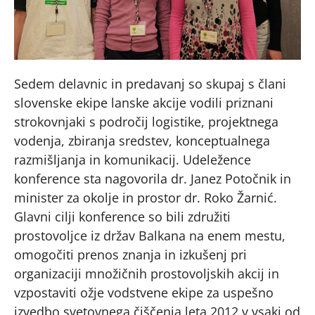
Sedem delavnic in predavanj so skupaj s člani
slovenske ekipe lanske akcije vodili priznani
strokovnjaki s področij logistike, projektnega
vodenja, zbiranja sredstev, konceptualnega
razmišljanja in komunikacij. Udeležence
konference sta nagovorila dr. Janez Potočnik in
minister za okolje in prostor dr. Roko Žarnić.
Glavni cilji konference so bili združiti
prostovoljce iz držav Balkana na enem mestu,
omogočiti prenos znanja in izkušenj pri
organizaciji množičnih prostovoljskih akcij in
vzpostaviti ožje vodstvene ekipe za uspešno
izvedbo svetovnega čiščenja leta 2012 v vsaki od