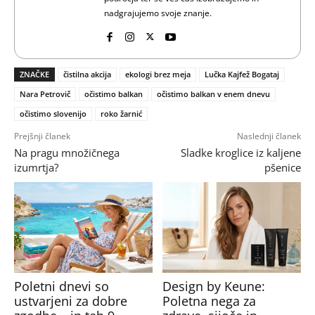
nadgrajujemo svoje znanje.
ZNAČKE
čistilna akcija
ekologi brez meja
Lučka Kajfež Bogataj
Nara Petrovič
očistimo balkan
očistimo balkan v enem dnevu
očistimo slovenijo
roko žarnić
Prejšnji članek
Naslednji članek
Na pragu množičnega
Sladke kroglice iz kaljene
izumrtja?
pšenice
Poletni dnevi so
Design by Keune:
ustvarjeni za dobre
Poletna nega za