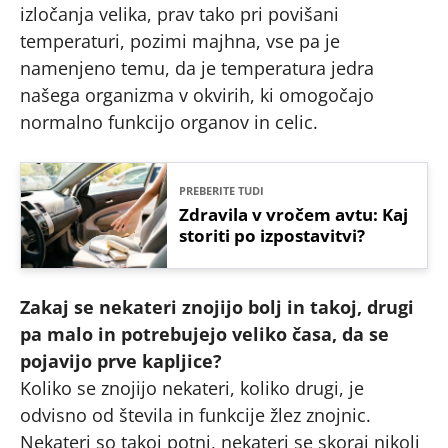
izločanja velika, prav tako pri povišani
temperaturi, pozimi majhna, vse pa je
namenjeno temu, da je temperatura jedra
našega organizma v okvirih, ki omogočajo
normalno funkcijo organov in celic.
PREBERITE TUDI
Zdravila v vročem avtu: Kaj
storiti po izpostavitvi?
Zakaj se nekateri znojijo bolj in takoj, drugi
pa malo in potrebujejo veliko časa, da se
pojavijo prve kapljice?
Koliko se znojijo nekateri, koliko drugi, je
odvisno od števila in funkcije žlez znojnic.
Nekateri so takoj potni, nekateri se skoraj nikoli