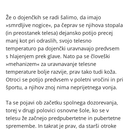
Že o dojenčkih se radi šalimo, da imajo
»smrdljive nogice«, pa čeprav se njihova stopala
(in preostanek telesa) dejansko potijo precej
manj kot pri odraslih, svojo telesno
temperaturo pa dojenčki uravnavajo predvsem
s hlajenjem prek glave. Nato pa se človeški
»mehanizem« za uravnavanje telesne
temperature bolje razvije, prav tako tudi koža.
Otroci se potijo predvsem v poletni vročini in pri
športu, a njihov znoj nima neprijetnega vonja.
Ta se pojavi ob začetku spolnega dozorevanja,
torej v drugi polovici osnovne šole, ko se v
telesu že začnejo predpubertetne in pubertetne
spremembe. In takrat je prav, da starši otroke