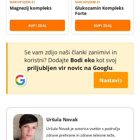
NAKUPUJEM.SI
NAKUPUJEM.SI
Magnezij kompleks
Glukozamin Kompleks
Forte
KUPI ZDAJ
KUPI ZDAJ
Se vam zdijo naši članki zanimivi in
koristni? Dodajte
Bodi eko
kot svoj
priljubljen vir novic na Googlu
.
›
Nastavi
Uršula Novak
Uršula Novak je avtorica vsebin s področja
zdrave prehrane in zdrave telesne teže,