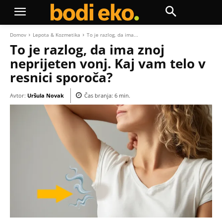
Domov
Lepota & Kozmetika
To je razlog, da ima...
To je razlog, da ima znoj
neprijeten vonj. Kaj vam telo v
resnici sporoča?
Avtor:
Uršula Novak
Čas branja:
6
min.