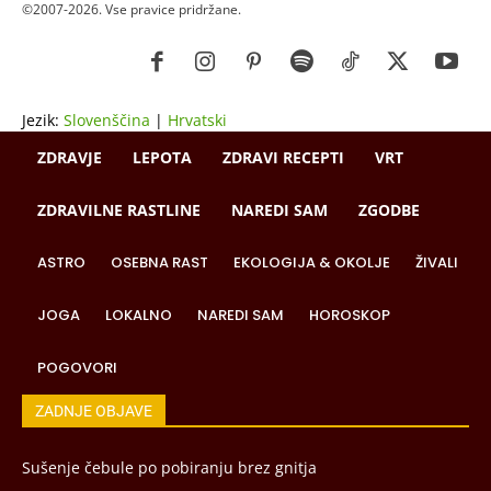
©2007-2026. Vse pravice pridržane.
Jezik:
Slovenščina
|
Hrvatski
ZDRAVJE
LEPOTA
ZDRAVI RECEPTI
VRT
ZDRAVILNE RASTLINE
NAREDI SAM
ZGODBE
ASTRO
OSEBNA RAST
EKOLOGIJA & OKOLJE
ŽIVALI
JOGA
LOKALNO
NAREDI SAM
HOROSKOP
POGOVORI
ZADNJE OBJAVE
Sušenje čebule po pobiranju brez gnitja