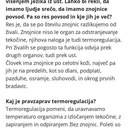
visenjem jezika iz ust. Lahko bi rekli, da
imamo ljudje srečo, da imamo znojnice
povsod. Pa so res povsod in kje jih je več?
Res je, da se po številu znojnic razlikujemo od
živali. Znojnice niso le organ za odstranjevanje
tekočine, njihova naloga je tudi termoregulacija.
Pri živalih se pogosto ta funkcija odvija prek
drugih organov, tudi prek ust.
Človek ima znojnice po celotni koži, največ pa
jih je na predelih, kot so dlani, podplati,
pazduhe, osramje, sluhovodi, in okrog prsnih
bradavic.
Kaj je pravzaprav termoregulacija?
Termoregulacija pomeni, da uravnavamo
temperaturo organizma z izločanjem tekočine, z
zapiranjem in odpiranjem žlez znojnic. Poleti so