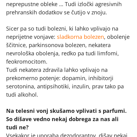
neprepustne obleke … Tudi izločki agresivnih
prehranskih dodatkov se čutijo v znoju.
Sicer pa so tudi bolezni, ki lahko vplivajo na
neprijetne vonjave:
sladkorna bolezen
, obolenje
ščitnice, parkinsonova bolezen, nekatera
nevrološka obolenja, redko pa tudi limfomi,
feokromocitom.
Tudi nekatera zdravila lahko vplivajo na
prekomerno potenje: dopamin, inhibitorji
serotonina, antipsihotiki, inzulin, prav tako pa
tudi alkohol.
Na telesni vonj skušamo vplivati s parfumi.
So dišave vedno nekaj dobrega za nas ali
tudi ne?
Vsekakor je uporaba dezodorantov, dišav nekaj,