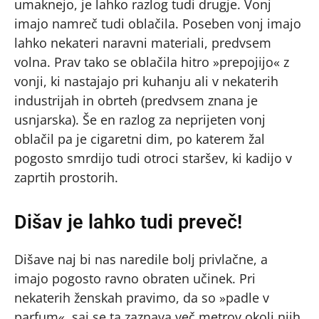
umaknejo, je lahko razlog tudi drugje. Vonj
imajo namreč tudi oblačila. Poseben vonj imajo
lahko nekateri naravni materiali, predvsem
volna. Prav tako se oblačila hitro »prepojijo« z
vonji, ki nastajajo pri kuhanju ali v nekaterih
industrijah in obrteh (predvsem znana je
usnjarska). Še en razlog za neprijeten vonj
oblačil pa je cigaretni dim, po katerem žal
pogosto smrdijo tudi otroci staršev, ki kadijo v
zaprtih prostorih.
Dišav je lahko tudi preveč!
Dišave naj bi nas naredile bolj privlačne, a
imajo pogosto ravno obraten učinek. Pri
nekaterih ženskah pravimo, da so »padle v
parfum«, saj se ta zaznava več metrov okoli njih,