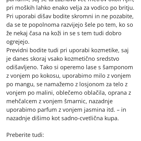
pri moških lahko enako velja za vodico po britju.
Pri uporabi dišav bodite skromni in ne pozabite,
da se te popolnoma razvijejo šele po tem, ko so
že nekaj časa na koži in se s tem tudi dobro
ogrejejo.
Previdni bodite tudi pri uporabi kozmetike, saj
je danes skoraj vsako kozmetično sredstvo
odišavljeno. Tako si operemo lase s šamponom
z vonjem po kokosu, uporabimo milo z vonjem
po mangu, se namažemo z losjonom za telo z
vonjem po malini, oblečemo oblačila, oprana z
mehčalcem z vonjem šmarnic, nazadnje
uporabimo parfum z vonjem jasmina itd. – in
nazadnje dišimo kot sadno-cvetlična kupa.
Preberite tudi: