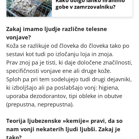
Kako dolgo lahko hranimo
gobe v zamrzovalniku?
Zakaj imamo ljudje različne telesne
vonjave?
Koža se razlikuje od človeka do človeka tako po
sestavi kot tudi po izločanju loja in znoja.
Prav znoj pa je tisti, ki daje določene značilnosti,
specifičnosti vonjave ene ali druge kože.
Sploh pa pri tem sodelujejo tudi drugi dejavniki,
ki izboljšajo ali pa poslabšajo vonj: higiena,
uporaba dezodorantov, tipi obleke in obutve
(prepustna, neprepustna).
Teorija ljubezenske »kemije« pravi, da so
nam vonji nekaterih ljudi ljubši. Zakaj je
tako?