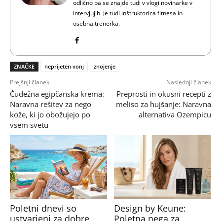
odlično pa se znajde tudi v vlogi novinarke v
intervjujih. Je tudi inštruktorica fitnesa in
osebna trenerka.
ZNAČKE
neprijeten vonj
znojenje
Prejšnji članek
Naslednji članek
Čudežna egipčanska krema:
Preprosti in okusni recepti z
Naravna rešitev za nego
meliso za hujšanje: Naravna
kože, ki jo obožujejo po
alternativa Ozempicu
vsem svetu
Poletni dnevi so
Design by Keune:
ustvarjeni za dobre
Poletna nega za