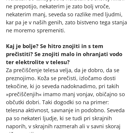
ne prepotijo, nekaterim je zato bolj vroče,
nekaterim manj, seveda so razlike med ljudmi,
kar pa je v naših genih, zato bistveno tega stanja
ne moremo spremeniti.
Kaj je bolje? Se hitro znojiti in s tem
prečistiti? Se znojiti malo in ohranjati vodo
ter elektrolite v telesu?
Za prečiščenje telesa velja, da je dobro, da se
preznojimo. Koža se prečisti, izločamo dosti
tekočine, ki jo seveda nadoknadimo, pri takih
»prečiščenjih« imamo manj vonjav, običajno so
občutki dobri. Taki dogodki so na primer:
telesna aktivnost, savnanje in podobno. Seveda
pa so nekateri ljudje, ki se tudi pri skrajnih
naporih, v skrajnih razmerah ali v savni skoraj