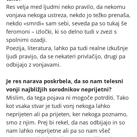
Res velja med ljudmi neko pravilo, da nekomu
vonjava nekoga ustreza, nekdo jo težko prenaša,
nekdo »smrdi« sam sebi, seveda pa so tukaj še
feromoni – izločki, ki so delno tudi v zvezi s
spolnimi ozadji.
Poezija, literatura, lahko pa tudi realne izkušnje
ljudi pravijo, da se nekateri privlačijo, drugi pa
odbijajo z vonjavami.
Je res narava poskrbela, da so nam telesni
vonji najbližjih sorodnikov neprijetni?
Mislim, da tega pojava ni mogoče potrditi. Tako
kot vsaka stvar je tudi vonj nekoga lahko
neprijeten ali pa prijeten, ker nekoga poznamo,
smo z njim. Prej bi rekel, da nas odbijajo in so
nam lahko neprijetne ali pa so nam všeč