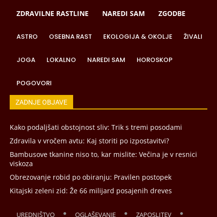
ZDRAVILNE RASTLINE
NAREDI SAM
ZGODBE
ASTRO
OSEBNA RAST
EKOLOGIJA & OKOLJE
ŽIVALI
JOGA
LOKALNO
NAREDI SAM
HOROSKOP
POGOVORI
ZADNJE OBJAVE
Kako podaljšati obstojnost sliv: Trik s tremi posodami
Zdravila v vročem avtu: Kaj storiti po izpostavitvi?
Bambusove tkanine niso to, kar mislite: Večina je v resnici
viskoza
Obrezovanje robid po obiranju: Pravilen postopek
Kitajski zeleni zid: Že 66 milijard posajenih dreves
UREDNIŠTVO
OGLAŠEVANJE
ZAPOSLITEV