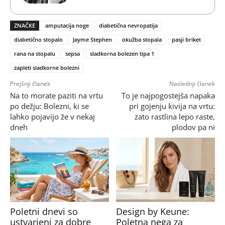
ZNAČKE
amputacija noge
diabetična nevropatija
diabetično stopalo
Jayme Stephen
okužba stopala
pasji briket
rana na stopalu
sepsa
sladkorna bolezen tipa 1
zapleti sladkorne bolezni
Prejšnji članek
Naslednji članek
Na to morate paziti na vrtu
To je najpogostejša napaka
po dežju: Bolezni, ki se
pri gojenju kivija na vrtu:
lahko pojavijo že v nekaj
zato rastlina lepo raste,
dneh
plodov pa ni
Poletni dnevi so
Design by Keune:
ustvarjeni za dobre
Poletna nega za