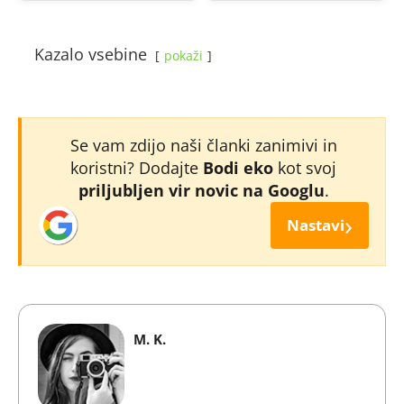
Kazalo vsebine
pokaži
Se vam zdijo naši članki zanimivi in
koristni? Dodajte
Bodi eko
kot svoj
priljubljen vir novic na Googlu
.
›
Nastavi
M. K.