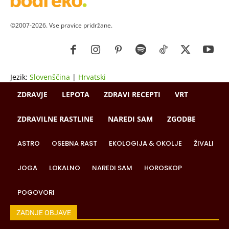
©2007-2026. Vse pravice pridržane.
Jezik:
Slovenščina
|
Hrvatski
ZDRAVJE
LEPOTA
ZDRAVI RECEPTI
VRT
ZDRAVILNE RASTLINE
NAREDI SAM
ZGODBE
ASTRO
OSEBNA RAST
EKOLOGIJA & OKOLJE
ŽIVALI
JOGA
LOKALNO
NAREDI SAM
HOROSKOP
POGOVORI
ZADNJE OBJAVE