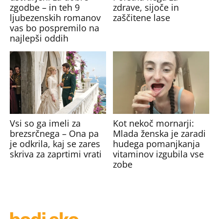
zgodbe – in teh 9
zdrave, sijoče in
ljubezenskih romanov
zaščitene lase
vas bo pospremilo na
najlepši oddih
Vsi so ga imeli za
Kot nekoč mornarji:
brezsrčnega – Ona pa
Mlada ženska je zaradi
je odkrila, kaj se zares
hudega pomanjkanja
skriva za zaprtimi vrati
vitaminov izgubila vse
zobe