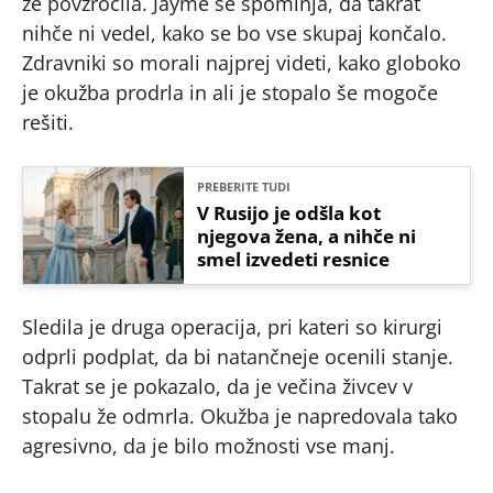
že povzročila. Jayme se spominja, da takrat
nihče ni vedel, kako se bo vse skupaj končalo.
Zdravniki so morali najprej videti, kako globoko
je okužba prodrla in ali je stopalo še mogoče
rešiti.
PREBERITE TUDI
V Rusijo je odšla kot
njegova žena, a nihče ni
smel izvedeti resnice
Sledila je druga operacija, pri kateri so kirurgi
odprli podplat, da bi natančneje ocenili stanje.
Takrat se je pokazalo, da je večina živcev v
stopalu že odmrla. Okužba je napredovala tako
agresivno, da je bilo možnosti vse manj.