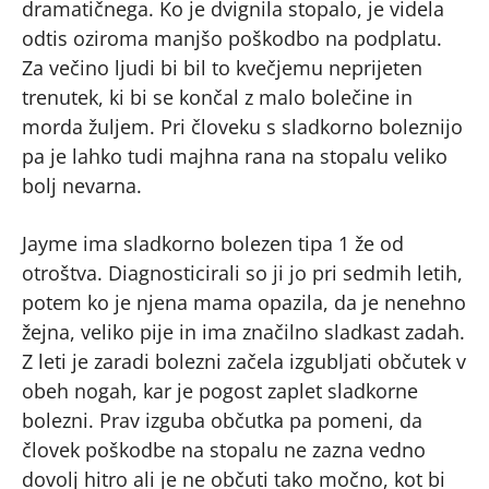
dramatičnega. Ko je dvignila stopalo, je videla
odtis oziroma manjšo poškodbo na podplatu.
Za večino ljudi bi bil to kvečjemu neprijeten
trenutek, ki bi se končal z malo bolečine in
morda žuljem. Pri človeku s sladkorno boleznijo
pa je lahko tudi majhna rana na stopalu veliko
bolj nevarna.
Jayme ima sladkorno bolezen tipa 1 že od
otroštva. Diagnosticirali so ji jo pri sedmih letih,
potem ko je njena mama opazila, da je nenehno
žejna, veliko pije in ima značilno sladkast zadah.
Z leti je zaradi bolezni začela izgubljati občutek v
obeh nogah, kar je pogost zaplet sladkorne
bolezni. Prav izguba občutka pa pomeni, da
človek poškodbe na stopalu ne zazna vedno
dovolj hitro ali je ne občuti tako močno, kot bi