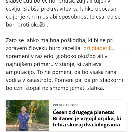
slabše čuti bolečino, pritisk, žulj ali tujek v
čevlju. Slabša prekrvavitev pa lahko upočasni
celjenje ran in oslabi sposobnost telesa, da se
bori proti okužbi.
Zato se lahko majhna poškodba, ki bi se pri
zdravem človeku hitro zacelila,
pri diabetiku
spremeni v razjedo, globoko okužbo ali v
najhujšem primeru v stanje, ki zahteva
amputacijo. To ne pomeni, da bo vsaka rana
vodila v katastrofo. Pomeni pa, da pri sladkorni
bolezni stopal ne smemo jemati zlahka.
PREBERITE TUDI
Česen z drugega planeta:
Britanec je vzgojil orjaka, ki
tehta skoraj dva kilograma