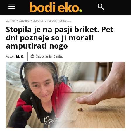
Domov
Zgodbe
Stopila je na pasji briket....
Stopila je na pasji briket. Pet
dni pozneje so ji morali
amputirati nogo
Avtor:
M. K.
Čas branja:
6
min.