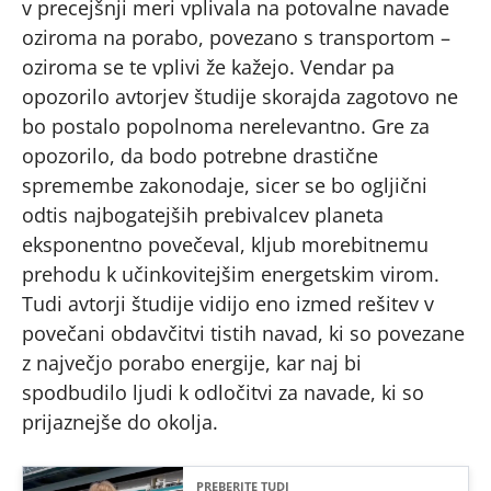
v precejšnji meri vplivala na potovalne navade
oziroma na porabo, povezano s transportom –
oziroma se te vplivi že kažejo. Vendar pa
opozorilo avtorjev študije skorajda zagotovo ne
bo postalo popolnoma nerelevantno. Gre za
opozorilo, da bodo potrebne drastične
spremembe zakonodaje, sicer se bo ogljični
odtis najbogatejših prebivalcev planeta
eksponentno povečeval, kljub morebitnemu
prehodu k učinkovitejšim energetskim virom.
Tudi avtorji študije vidijo eno izmed rešitev v
povečani obdavčitvi tistih navad, ki so povezane
z največjo porabo energije, kar naj bi
spodbudilo ljudi k odločitvi za navade, ki so
prijaznejše do okolja.
PREBERITE TUDI