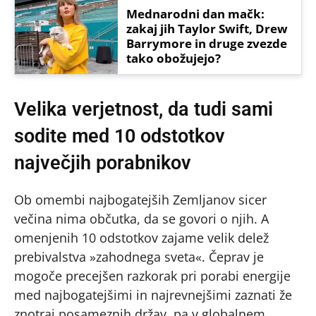
Mednarodni dan mačk:
zakaj jih Taylor Swift, Drew
Barrymore in druge zvezde
tako obožujejo?
Velika verjetnost, da tudi sami
sodite med 10 odstotkov
največjih porabnikov
Ob omembi najbogatejših Zemljanov sicer
večina nima občutka, da se govori o njih. A
omenjenih 10 odstotkov zajame velik delež
prebivalstva »zahodnega sveta«. Čeprav je
mogoče precejšen razkorak pri porabi energije
med najbogatejšimi in najrevnejšimi zaznati že
znotraj posameznih držav, pa v globalnem