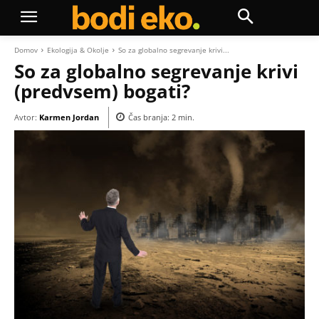
Domov
Ekologija & Okolje
So za globalno segrevanje krivi...
So za globalno segrevanje krivi
(predvsem) bogati?
Avtor:
Karmen Jordan
Čas branja:
2
min.