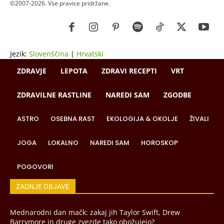
©2007-2026. Vse pravice pridržane.
Jezik:
Slovenščina
|
Hrvatski
ZDRAVJE
LEPOTA
ZDRAVI RECEPTI
VRT
ZDRAVILNE RASTLINE
NAREDI SAM
ZGODBE
ASTRO
OSEBNA RAST
EKOLOGIJA & OKOLJE
ŽIVALI
JOGA
LOKALNO
NAREDI SAM
HOROSKOP
POGOVORI
ZADNJE OBJAVE
Mednarodni dan mačk: zakaj jih Taylor Swift, Drew
Barrymore in druge zvezde tako obožujejo?