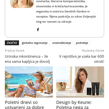
novinarka, literarna komparativistka,
slovenistka in kritičarka/recezentka. Je
veganska in avtorica številnih člankov in
receptov. Njena področja so zdrav življenjski
slog ter nasveti za zdravje.
ZNAČKE
globalno segrevanje
onesnaževanje
podnebje
Prejšnji članek
Naslednji članek
Urinska inkontinenca – že
V rejništvo je vzela kar 600
ena sama kapljica je dovolj
otrok!
Poletni dnevi so
Design by Keune:
ustvarjeni za dobre
Poletna nega za