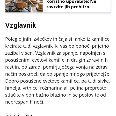
koristno uporabite: Ne
zavrzite jih prehitro
Vzglavnik
Poleg oljnih izvlečkov in čaja si lahko iz kamilice
kreirate tudi vzglavnik, ki vas bo ponoči prijetno
zazibal v sen. Vzglavnik za spanje, napolnjen s
posušenimi cvetovi kamilic in drugih zdravilnih
rastlin, bo zaradi pomirjujočega vonja na zdrav
način poskrbel, da bo spanje mnogo prijetnejše.
Dobro posušene cvetove kamilice, pa tudi sivke,
hmelja, vrtnice, rožmarina ali pelina preprosto
stlačite v bombažno blazino in se poslovite od
neprespanih noči.