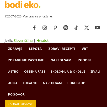
©2007-2026. Vse pravice pridržane.
Jezik:
Slovenščina
|
Hrvatski
ZDRAVJE
LEPOTA
ZDRAVI RECEPTI
VRT
ZDRAVILNE RASTLINE
NAREDI SAM
ZGODBE
ASTRO
OSEBNA RAST
EKOLOGIJA & OKOLJE
ŽIVALI
JOGA
LOKALNO
NAREDI SAM
HOROSKOP
POGOVORI
ZADNJE OBJAVE