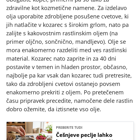
zdravilne kot kozmetične namene. Za izdelavo
olja uporabite zdrobljene posušene cvetove, ki
jih natlačite v kozarec s širokim grlom, nato pa
zalijte s kakovostnim rastlinskim oljem (na
primer oljčno, sončnično, mandljevo). Olje se
mora enakomerno razdeliti med ves rastlinski
material. Kozarec nato zaprite in za 40 dni
postavite v temen in hladen prostor, občasno,
najbolje pa kar vsak dan kozarec tudi pretresite,
tako da zdrobljeni cvetovi ostanejo povsem
enakomerno prekriti z oljem. Po pretečenem
času pripravek precedite, namočene dele rastlin
dobro ožemite, da iztisnete vso olje.
PREBERITE TUDI
Češnjeve peclje lahko