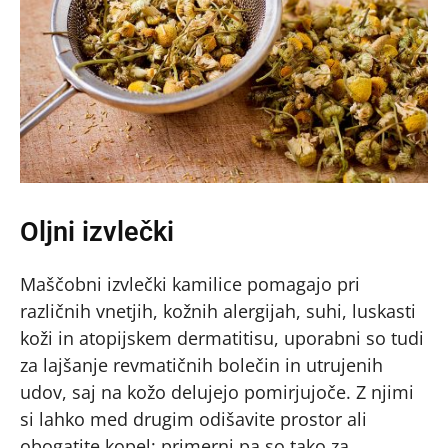
Oljni izvlečki
Maščobni izvlečki kamilice pomagajo pri
različnih vnetjih, kožnih alergijah, suhi, luskasti
koži in atopijskem dermatitisu, uporabni so tudi
za lajšanje revmatičnih bolečin in utrujenih
udov, saj na kožo delujejo pomirjujoče. Z njimi
si lahko med drugim odišavite prostor ali
obogatite kopel; primerni pa so tako za