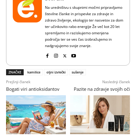
Na uredništvu s skupnimi močmi pripravljamo
številne članke in prispevke za zdravje in
zdravo življenje, ekologijo ter nasvetov za dom
ter učinkovito rabo energije Že več kot 20 let
spremljamo in raziskujemo omenjena
področja ter se ves čas izobražujemo in
nadgrajujemo svoje znanje.
ZNAČKE
kamilice
oljni izvlečki
sušenje
Prejšnji članek
Naslednji članek
Bogati viri antioksidantov
Pazite na zdravje svojih oči