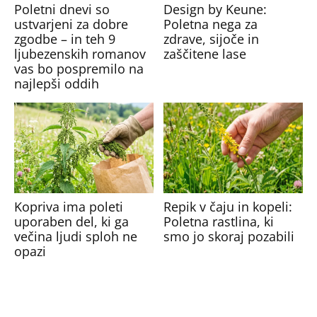
Poletni dnevi so
Design by Keune:
ustvarjeni za dobre
Poletna nega za
zgodbe – in teh 9
zdrave, sijoče in
ljubezenskih romanov
zaščitene lase
vas bo pospremilo na
najlepši oddih
Kopriva ima poleti
Repik v čaju in kopeli:
uporaben del, ki ga
Poletna rastlina, ki
večina ljudi sploh ne
smo jo skoraj pozabili
opazi