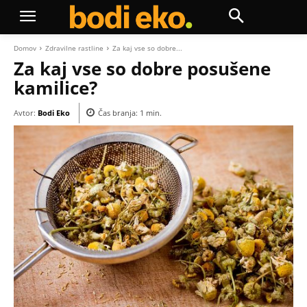
Domov
Zdravilne rastline
Za kaj vse so dobre...
Za kaj vse so dobre posušene
kamilice?
Avtor:
Bodi Eko
Čas branja:
1
min.