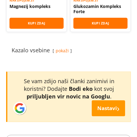
NAKUPUJEM.SI
NAKUPUJEM.SI
Magnezij kompleks
Glukozamin Kompleks
Forte
KUPI ZDAJ
KUPI ZDAJ
Kazalo vsebine
pokaži
Se vam zdijo naši članki zanimivi in
koristni? Dodajte
Bodi eko
kot svoj
priljubljen vir novic na Googlu
.
›
Nastavi