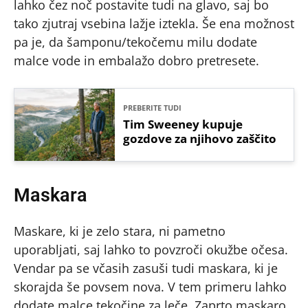
lahko čez noč postavite tudi na glavo, saj bo
tako zjutraj vsebina lažje iztekla. Še ena možnost
pa je, da šamponu/tekočemu milu dodate
malce vode in embalažo dobro pretresete.
PREBERITE TUDI
Tim Sweeney kupuje
gozdove za njihovo zaščito
Maskara
Maskare, ki je zelo stara, ni pametno
uporabljati, saj lahko to povzroči okužbe očesa.
Vendar pa se včasih zasuši tudi maskara, ki je
skorajda še povsem nova. V tem primeru lahko
dodate malce tekočine za leče. Zaprto maskaro