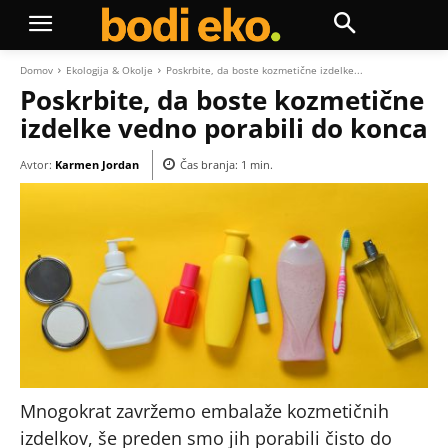
Domov
Ekologija & Okolje
Poskrbite, da boste kozmetične izdelke...
Poskrbite, da boste kozmetične
izdelke vedno porabili do konca
Avtor:
Karmen Jordan
Čas branja:
1
min.
Mnogokrat zavržemo embalaže kozmetičnih
izdelkov, še preden smo jih porabili čisto do