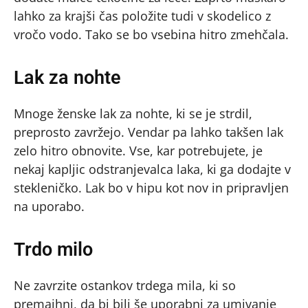
lahko za krajši čas položite tudi v skodelico z
vročo vodo. Tako se bo vsebina hitro zmehčala.
Lak za nohte
Mnoge ženske lak za nohte, ki se je strdil,
preprosto zavržejo. Vendar pa lahko takšen lak
zelo hitro obnovite. Vse, kar potrebujete, je
nekaj kapljic odstranjevalca laka, ki ga dodajte v
stekleničko. Lak bo v hipu kot nov in pripravljen
na uporabo.
Trdo milo
Ne zavrzite ostankov trdega mila, ki so
premajhni, da bi bili še uporabni za umivanje