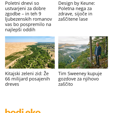
Poletni dnevi so
Design by Keune:
ustvarjeni za dobre
Poletna nega za
zgodbe – in teh 9
zdrave, sijoče in
ljubezenskih romanov
zaščitene lase
vas bo pospremilo na
najlepši oddih
Kitajski zeleni zid: Že
Tim Sweeney kupuje
66 milijard posajenih
gozdove za njihovo
dreves
zaščito