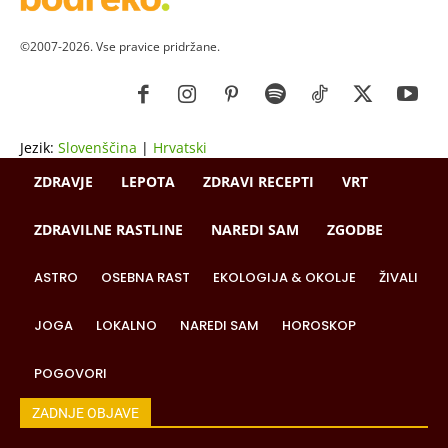
©2007-2026. Vse pravice pridržane.
Jezik:
Slovenščina
|
Hrvatski
ZDRAVJE
LEPOTA
ZDRAVI RECEPTI
VRT
ZDRAVILNE RASTLINE
NAREDI SAM
ZGODBE
ASTRO
OSEBNA RAST
EKOLOGIJA & OKOLJE
ŽIVALI
JOGA
LOKALNO
NAREDI SAM
HOROSKOP
POGOVORI
ZADNJE OBJAVE