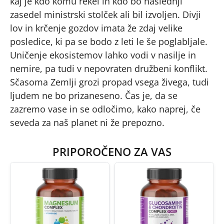
kaj je kdo komu rekel in kdo bo naslednji
zasedel ministrski stolček ali bil izvoljen. Divji
lov in krčenje gozdov imata že zdaj velike
posledice, ki pa se bodo z leti le še poglabljale.
Uničenje ekosistemov lahko vodi v nasilje in
nemire, pa tudi v nepovraten družbeni konflikt.
Sčasoma Zemlji grozi propad vsega živega, tudi
ljudem ne bo prizaneseno. Čas je, da se
zazremo vase in se odločimo, kako naprej, če
seveda za naš planet ni že prepozno.
PRIPOROČENO ZA VAS