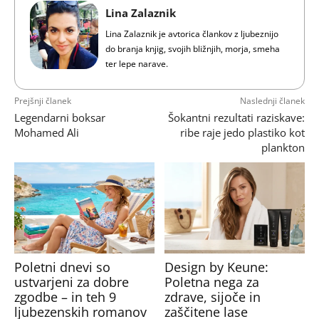
Lina Zalaznik
Lina Zalaznik je avtorica člankov z ljubeznijo
do branja knjig, svojih bližnjih, morja, smeha
ter lepe narave.
Prejšnji članek
Naslednji članek
Legendarni boksar
Šokantni rezultati raziskave:
Mohamed Ali
ribe raje jedo plastiko kot
plankton
Poletni dnevi so
Design by Keune:
ustvarjeni za dobre
Poletna nega za
zgodbe – in teh 9
zdrave, sijoče in
ljubezenskih romanov
zaščitene lase