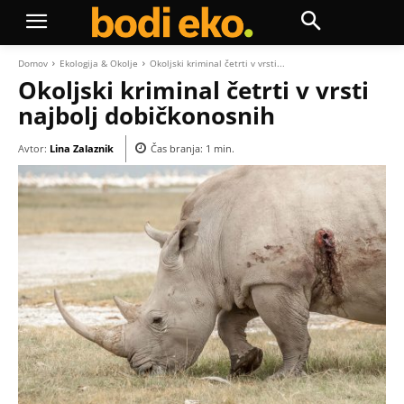
Domov
Ekologija & Okolje
Okoljski kriminal četrti v vrsti...
Okoljski kriminal četrti v vrsti
najbolj dobičkonosnih
Avtor:
Lina Zalaznik
Čas branja:
1
min.