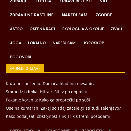
ZDRAVJE
LEPOTA
ZDRAVI RECEPTI
VRT
ZDRAVILNE RASTLINE
NAREDI SAM
ZGODBE
ASTRO
OSEBNA RAST
EKOLOGIJA & OKOLJE
ŽIVALI
JOGA
LOKALNO
NAREDI SAM
HOROSKOP
POGOVORI
ZADNJE OBJAVE
Koža po sončenju: Domača hladilna mešanica
Smrad iz odtoka: Hitra rešitev po dopustu
Pokanje korenja: Kako ga preprečiti po suši
Ose na kumarah: Zakaj so zdaj začele gristi tudi zelenjavo?
Kako podaljšati obstojnost sliv: Trik s tremi posodami
UREDNIŠTVO
OGLAŠEVANJE
ZAPOSLITEV