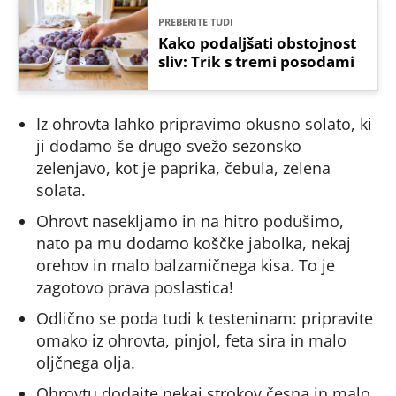
PREBERITE TUDI
Kako podaljšati obstojnost
sliv: Trik s tremi posodami
Iz ohrovta lahko pripravimo okusno solato, ki
ji dodamo še drugo svežo sezonsko
zelenjavo, kot je paprika, čebula, zelena
solata.
Ohrovt nasekljamo in na hitro podušimo,
nato pa mu dodamo koščke jabolka, nekaj
orehov in malo balzamičnega kisa. To je
zagotovo prava poslastica!
Odlično se poda tudi k testeninam: pripravite
omako iz ohrovta, pinjol, feta sira in malo
oljčnega olja.
Ohrovtu dodajte nekaj strokov česna in malo