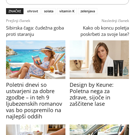
ZNAČKE
ohrovt
solata
vitamin K
zelenjava
Prejšnji članek
Naslednji članek
Sibirska čaga: čudežna goba
Kako ob koncu poletja
proti staranju
poskrbeti za svoje lase?
Poletni dnevi so
Design by Keune:
ustvarjeni za dobre
Poletna nega za
zgodbe – in teh 9
zdrave, sijoče in
ljubezenskih romanov
zaščitene lase
vas bo pospremilo na
najlepši oddih