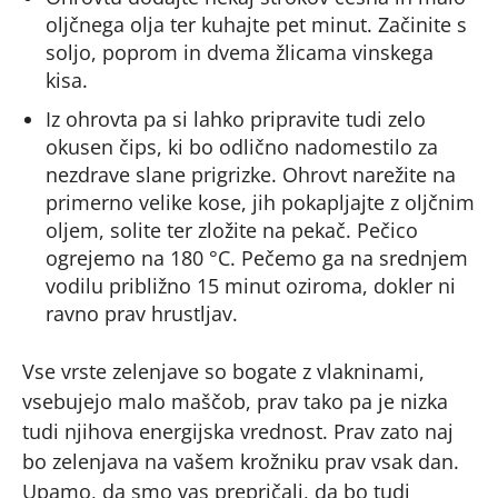
oljčnega olja ter kuhajte pet minut. Začinite s
soljo, poprom in dvema žlicama vinskega
kisa.
Iz ohrovta pa si lahko pripravite tudi zelo
okusen čips, ki bo odlično nadomestilo za
nezdrave slane prigrizke. Ohrovt narežite na
primerno velike kose, jih pokapljajte z oljčnim
oljem, solite ter zložite na pekač. Pečico
ogrejemo na 180 °C. Pečemo ga na srednjem
vodilu približno 15 minut oziroma, dokler ni
ravno prav hrustljav.
Vse vrste zelenjave so bogate z vlakninami,
vsebujejo malo maščob, prav tako pa je nizka
tudi njihova energijska vrednost. Prav zato naj
bo zelenjava na vašem krožniku prav vsak dan.
Upamo, da smo vas prepričali, da bo tudi