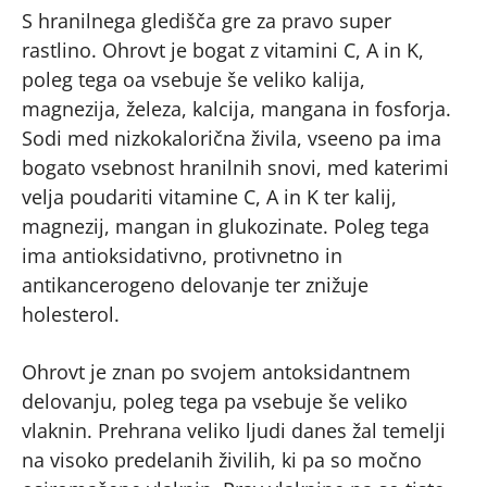
S hranilnega gledišča gre za pravo super
rastlino. Ohrovt je bogat z vitamini C, A in K,
poleg tega oa vsebuje še veliko kalija,
magnezija, železa, kalcija, mangana in fosforja.
Sodi med nizkokalorična živila, vseeno pa ima
bogato vsebnost hranilnih snovi, med katerimi
velja poudariti vitamine C, A in K ter kalij,
magnezij, mangan in glukozinate. Poleg tega
ima antioksidativno, protivnetno in
antikancerogeno delovanje ter znižuje
holesterol.
Ohrovt je znan po svojem antoksidantnem
delovanju, poleg tega pa vsebuje še veliko
vlaknin. Prehrana veliko ljudi danes žal temelji
na visoko predelanih živilih, ki pa so močno