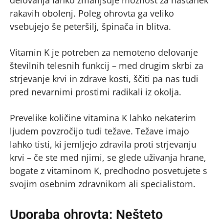
delovanja lahko zmanjšuje možnost za nastanek
rakavih obolenj. Poleg ohrovta ga veliko
vsebujejo še peteršilj, špinača in blitva.
Vitamin K je potreben za nemoteno delovanje
številnih telesnih funkcij – med drugim skrbi za
strjevanje krvi in zdrave kosti, ščiti pa nas tudi
pred nevarnimi prostimi radikali iz okolja.
Prevelike količine vitamina K lahko nekaterim
ljudem povzročijo tudi težave. Težave imajo
lahko tisti, ki jemljejo zdravila proti strjevanju
krvi – če ste med njimi, se glede uživanja hrane,
bogate z vitaminom K, predhodno posvetujete s
svojim osebnim zdravnikom ali specialistom.
Uporaba ohrovta: Nešteto