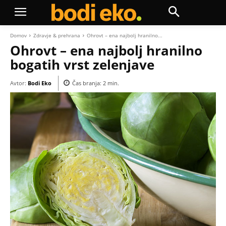
Domov
Zdravje & prehrana
Ohrovt – ena najbolj hranilno...
Ohrovt – ena najbolj hranilno
bogatih vrst zelenjave
Avtor:
Bodi Eko
Čas branja:
2
min.