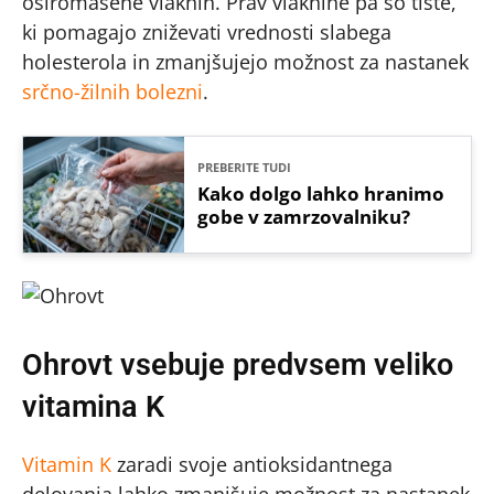
osiromašene vlaknin. Prav vlaknine pa so tiste,
ki pomagajo zniževati vrednosti slabega
holesterola in zmanjšujejo možnost za nastanek
srčno-žilnih bolezni
.
PREBERITE TUDI
Kako dolgo lahko hranimo
gobe v zamrzovalniku?
Ohrovt vsebuje predvsem veliko
vitamina K
Vitamin K
zaradi svoje antioksidantnega