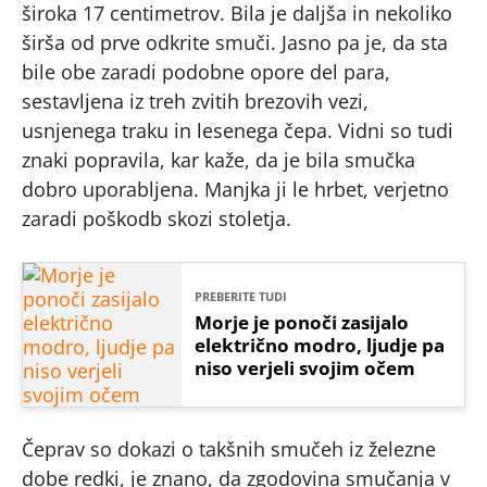
široka 17 centimetrov. Bila je daljša in nekoliko
širša od prve odkrite smuči. Jasno pa je, da sta
bile obe zaradi podobne opore del para,
sestavljena iz treh zvitih brezovih vezi,
usnjenega traku in lesenega čepa. Vidni so tudi
znaki popravila, kar kaže, da je bila smučka
dobro uporabljena. Manjka ji le hrbet, verjetno
zaradi poškodb skozi stoletja.
PREBERITE TUDI
Morje je ponoči zasijalo
električno modro, ljudje pa
niso verjeli svojim očem
Čeprav so dokazi o takšnih smučeh iz železne
dobe redki, je znano, da zgodovina smučanja v