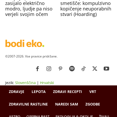
zasijalo električno
smetišče: kompulzivno
modro, ljudje pa niso
kopičenje neuporabnih
verjeli svojim očem
stvari (Hoarding)
©2007-2026. Vse pravice pridržane.
Jezik:
Slovenščina
|
Hrvatski
ZDRAVJE
LEPOTA
ZDRAVI RECEPTI
VRT
ZDRAVILNE RASTLINE
NAREDI SAM
ZGODBE
ASTRO
OSEBNA RAST
EKOLOGIJA & OKOLJE
ŽIVALI