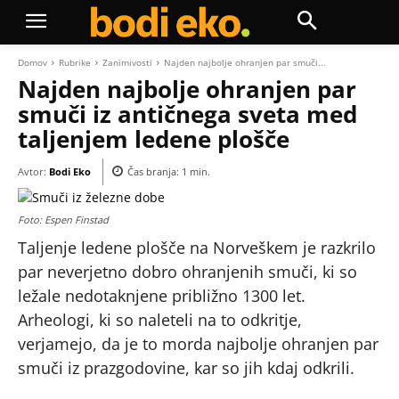
Domov
Rubrike
Zanimivosti
Najden najbolje ohranjen par smuči...
Najden najbolje ohranjen par
smuči iz antičnega sveta med
taljenjem ledene plošče
Avtor:
Bodi Eko
Čas branja:
1
min.
Foto: Espen Finstad
Taljenje ledene plošče na Norveškem je razkrilo
par neverjetno dobro ohranjenih smuči, ki so
ležale nedotaknjene približno 1300 let.
Arheologi, ki so naleteli na to odkritje,
verjamejo, da je to morda najbolje ohranjen par
smuči iz prazgodovine, kar so jih kdaj odkrili.