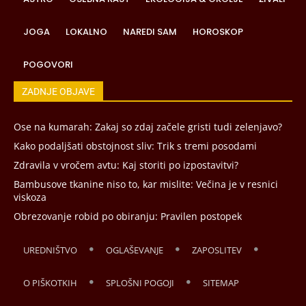
JOGA
LOKALNO
NAREDI SAM
HOROSKOP
POGOVORI
ZADNJE OBJAVE
Ose na kumarah: Zakaj so zdaj začele gristi tudi zelenjavo?
Kako podaljšati obstojnost sliv: Trik s tremi posodami
Zdravila v vročem avtu: Kaj storiti po izpostavitvi?
Bambusove tkanine niso to, kar mislite: Večina je v resnici
viskoza
Obrezovanje robid po obiranju: Pravilen postopek
UREDNIŠTVO
OGLAŠEVANJE
ZAPOSLITEV
O PIŠKOTKIH
SPLOŠNI POGOJI
SITEMAP