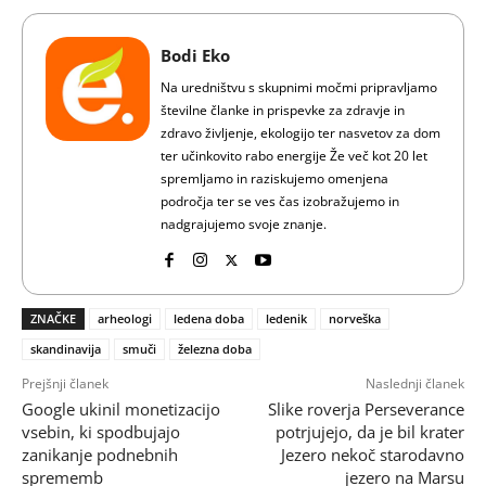
Bodi Eko
Na uredništvu s skupnimi močmi pripravljamo
številne članke in prispevke za zdravje in
zdravo življenje, ekologijo ter nasvetov za dom
ter učinkovito rabo energije Že več kot 20 let
spremljamo in raziskujemo omenjena
področja ter se ves čas izobražujemo in
nadgrajujemo svoje znanje.
ZNAČKE
arheologi
ledena doba
ledenik
norveška
skandinavija
smuči
železna doba
Prejšnji članek
Naslednji članek
Google ukinil monetizacijo
Slike roverja Perseverance
vsebin, ki spodbujajo
potrjujejo, da je bil krater
zanikanje podnebnih
Jezero nekoč starodavno
sprememb
jezero na Marsu