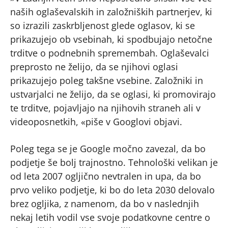
naših oglaševalskih in založniških partnerjev, ki
so izrazili zaskrbljenost glede oglasov, ki se
prikazujejo ob vsebinah, ki spodbujajo netočne
trditve o podnebnih spremembah. Oglaševalci
preprosto ne želijo, da se njihovi oglasi
prikazujejo poleg takšne vsebine. Založniki in
ustvarjalci ne želijo, da se oglasi, ki promovirajo
te trditve, pojavljajo na njihovih straneh ali v
videoposnetkih, «piše ​​v Googlovi objavi.
Poleg tega se je Google močno zavezal, da bo
podjetje še bolj trajnostno. Tehnološki velikan je
od leta 2007 ogljično nevtralen in upa, da bo
prvo veliko podjetje, ki bo do leta 2030 delovalo
brez ogljika, z namenom, da bo v naslednjih
nekaj letih vodil vse svoje podatkovne centre o