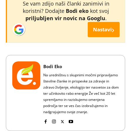
Se vam zdijo naši članki zanimivi in
koristni? Dodajte
Bodi eko
kot svoj
priljubljen vir novic na Googlu
.
›
Nastavi
Bodi Eko
Na uredništvu s skupnimi močmi pripravljamo
številne članke in prispevke za zdravje in
zdravo življenje, ekologijo ter nasvetov za dom
ter učinkovito rabo energije Že več kot 20 let
spremljamo in raziskujemo omenjena
področja ter se ves čas izobražujemo in
nadgrajujemo svoje znanje.