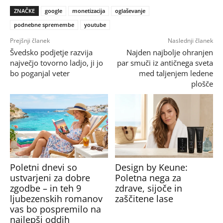
ZNAČKE
google
monetizacija
oglaševanje
podnebne spremembe
youtube
Prejšnji članek
Naslednji članek
Švedsko podjetje razvija
Najden najbolje ohranjen
največjo tovorno ladjo, ji jo
par smuči iz antičnega sveta
bo poganjal veter
med taljenjem ledene
plošče
Poletni dnevi so
Design by Keune:
ustvarjeni za dobre
Poletna nega za
zgodbe – in teh 9
zdrave, sijoče in
ljubezenskih romanov
zaščitene lase
vas bo pospremilo na
najlepši oddih