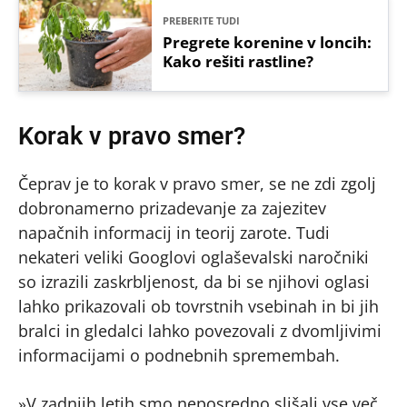
PREBERITE TUDI
Pregrete korenine v loncih:
Kako rešiti rastline?
Korak v pravo smer?
Čeprav je to korak v pravo smer, se ne zdi zgolj
dobronamerno prizadevanje za zajezitev
napačnih informacij in teorij zarote. Tudi
nekateri veliki Googlovi oglaševalski naročniki
so izrazili zaskrbljenost, da bi se njihovi oglasi
lahko prikazovali ob tovrstnih vsebinah in bi jih
bralci in gledalci lahko povezovali z dvomljivimi
informacijami o podnebnih spremembah.
»V zadnjih letih smo neposredno slišali vse več