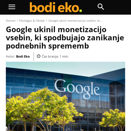
Domov
Ekologija & Okolje
Google ukinil monetizacijo vsebin, ki...
Google ukinil monetizacijo
vsebin, ki spodbujajo zanikanje
podnebnih sprememb
Avtor:
Bodi Eko
Čas branja:
1
min.