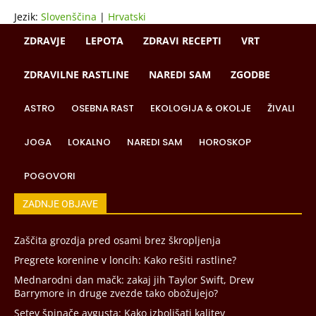
Jezik:
Slovenščina
|
Hrvatski
ZDRAVJE
LEPOTA
ZDRAVI RECEPTI
VRT
ZDRAVILNE RASTLINE
NAREDI SAM
ZGODBE
ASTRO
OSEBNA RAST
EKOLOGIJA & OKOLJE
ŽIVALI
JOGA
LOKALNO
NAREDI SAM
HOROSKOP
POGOVORI
ZADNJE OBJAVE
Zaščita grozdja pred osami brez škropljenja
Pregrete korenine v loncih: Kako rešiti rastline?
Mednarodni dan mačk: zakaj jih Taylor Swift, Drew
Barrymore in druge zvezde tako obožujejo?
Setev špinače avgusta: Kako izboljšati kalitev