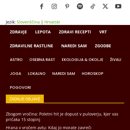
Jezik:
Slovenščina
|
Hrvatski
ZDRAVJE
LEPOTA
ZDRAVI RECEPTI
VRT
ZDRAVILNE RASTLINE
NAREDI SAM
ZGODBE
ASTRO
OSEBNA RAST
EKOLOGIJA & OKOLJE
ŽIVALI
JOGA
LOKALNO
NAREDI SAM
HOROSKOP
POGOVORI
ZADNJE OBJAVE
Zbogom vročina: Poletni hit je dopust v puloverju, kjer vas
pričaka 15 stopinj
Hrana v vročem avtu: Kdaj jo morate zavreči