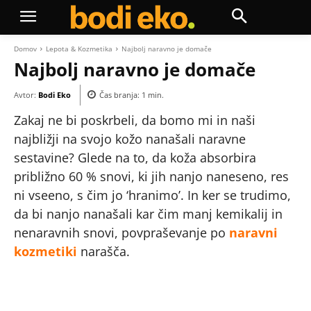
Domov
Lepota & Kozmetika
Najbolj naravno je domače
Najbolj naravno je domače
Avtor:
Bodi Eko
Čas branja:
1
min.
Zakaj ne bi poskrbeli, da bomo mi in naši
najbližji na svojo kožo nanašali naravne
sestavine? Glede na to, da koža absorbira
približno 60 % snovi, ki jih nanjo naneseno, res
ni vseeno, s čim jo ‘hranimo’. In ker se trudimo,
da bi nanjo nanašali kar čim manj kemikalij in
nenaravnih snovi, povpraševanje po
naravni
kozmetiki
narašča.