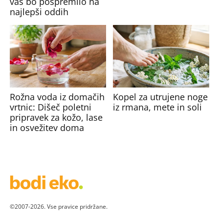
vas bo pospremilo na
najlepši oddih
Rožna voda iz domačih
Kopel za utrujene noge
vrtnic: Dišeč poletni
iz rmana, mete in soli
pripravek za kožo, lase
in osvežitev doma
©2007-2026. Vse pravice pridržane.