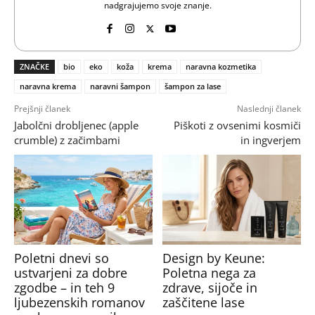
nadgrajujemo svoje znanje.
ZNAČKE
bio
eko
koža
krema
naravna kozmetika
naravna krema
naravni šampon
šampon za lase
Prejšnji članek
Naslednji članek
Jabolčni drobljenec (apple
Piškoti z ovsenimi kosmiči
crumble) z začimbami
in ingverjem
Poletni dnevi so
Design by Keune:
ustvarjeni za dobre
Poletna nega za
zgodbe – in teh 9
zdrave, sijoče in
ljubezenskih romanov
zaščitene lase