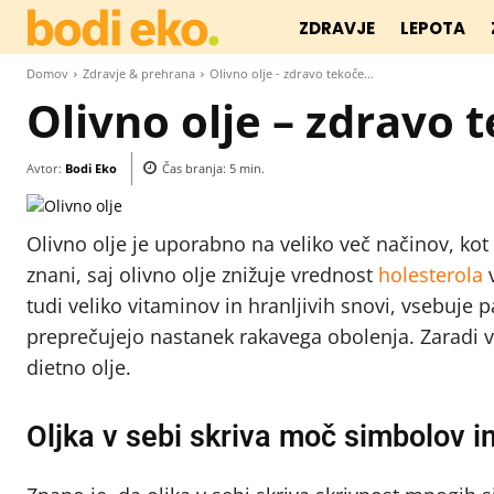
ZDRAVJE
LEPOTA
Domov
Zdravje & prehrana
Olivno olje - zdravo tekoče...
Olivno olje – zdravo 
Avtor:
Bodi Eko
Čas branja:
5
min.
Olivno olje je uporabno na veliko več načinov, kot 
znani, saj olivno olje znižuje vrednost
holesterola
v
tudi veliko vitaminov in hranljivih snovi, vsebuje 
preprečujejo nastanek rakavega obolenja. Zaradi 
dietno olje.
Oljka v sebi skriva moč simbolov i