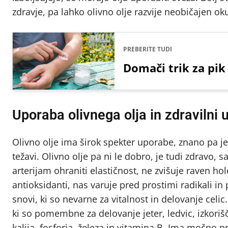
zdravje, pa lahko olivno olje razvije neobičajen o
PREBERITE TUDI
Domači trik za pik 
Uporaba olivnega olja in zdravilni 
Olivno olje ima širok spekter uporabe, znano pa je
težavi. Olivno olje pa ni le dobro, je tudi zdravo,
arterijam ohraniti elastičnost, ne zvišuje raven hol
antioksidanti, nas varuje pred prostimi radikali in 
snovi, ki so nevarne za vitalnost in delovanje celic
ki so pomembne za delovanje jeter, ledvic, izkori
kalija, fosforja, železa in vitamina B. Ima močno pr