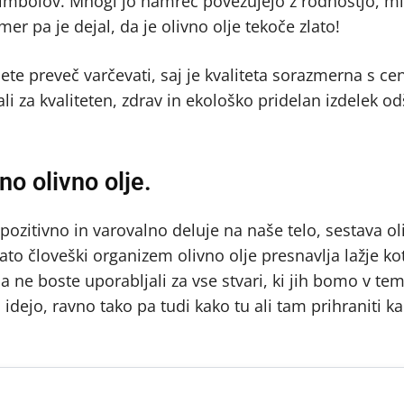
 simbolov. Mnogi jo namreč povezujejo z rodnostjo, m
er pa je dejal, da je olivno olje tekoče zlato!
smete preveč varčevati, saj je kvaliteta sorazmerna s ce
li za kvaliteten, zdrav in ekološko pridelan izdelek od
no olivno olje.
 pozitivno in varovalno deluje na naše telo, sestava ol
ato človeški organizem olivno olje presnavlja lažje ko
a ne boste uporabljali za vse stvari, ki jih bomo v te
dejo, ravno tako pa tudi kako tu ali tam prihraniti k