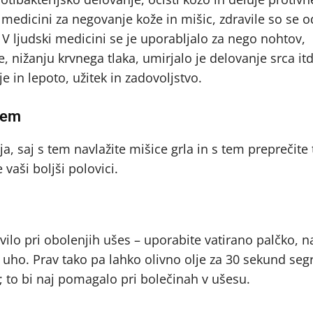
in medicini za negovanje kože in mišic, zdravile so se 
t. V ljudski medicini se je uporabljalo za nego nohtov,
, nižanju krvnega tlaka, umirjalo je delovanje srca it
e in lepoto, užitek in zadovoljstvo.
jem
a, saj s tem navlažite mišice grla in s tem preprečite 
vaši boljši polovici.
avilo pri obolenjih ušes – uporabite vatirano palčko, n
te uho. Prav tako pa lahko olivno olje za 30 sekund seg
; to bi naj pomagalo pri bolečinah v ušesu.