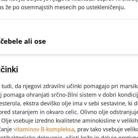
kus že po osemnajstih mesecih po ustekleničenju.
čebele ali ose
učinki
 tudi, da njegovi zdravilni učinki pomagajo pri marsik
 saj pomaga ohranjati srčno-žilni sistem v dobri kondic
esterola, ekstra deviško olje ima v sebi sestavine, ki d
pred staranjem in okvaro celic. Olivno olje odstranjuje
. Olje vsebuje izredno kvalitetne aminokisline v velikih
ščanje
vitaminov B-kompleksa
, prav tako vsebuje veliko
otibakterijsko delovanje, očisti kožo in deluje protivn