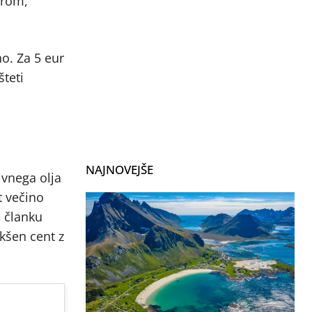
irom,
no. Za 5 eur
šteti
NAJNOVEJŠE
ivnega olja
t večino
m članku
akšen cent z