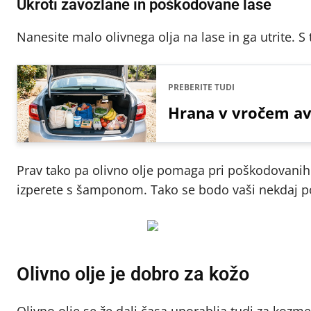
Ukroti zavozlane in poškodovane lase
Nanesite malo olivnega olja na lase in ga utrite. S
PREBERITE TUDI
Hrana v vročem avt
Prav tako pa olivno olje pomaga pri poškodovanih 
izperete s šamponom. Tako se bodo vaši nekdaj poš
Olivno olje je dobro za kožo