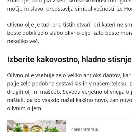
Znano je, da oljka v sebi skriva skrivnost mnogih
močjo in slavo, predstavlja simbol večnosti, že Hom
Olivno olje je tudi ena tistih stvari, pri kateri ne 
boste dobili zelo slabo olivno olje, zato boste mora
nekoliko več.
Izberite kakovostno, hladno stisnje
Olivno olje vsebuje zelo veliko antioksidantov, kar
pa je zelo podobna sestavi kislin v našem telesu, z
drugih olj in maščob. Seveda verjetno olivnega olj
našteli, pa bo vsakdo našel kakšno novo, zanimivo i
olivnim oljem.
PREBERITE TUDI