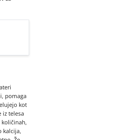
ateri
iji, pomaga
elujejo kot
 iz telesa
 količinah,
 kalcija,
etno. Že