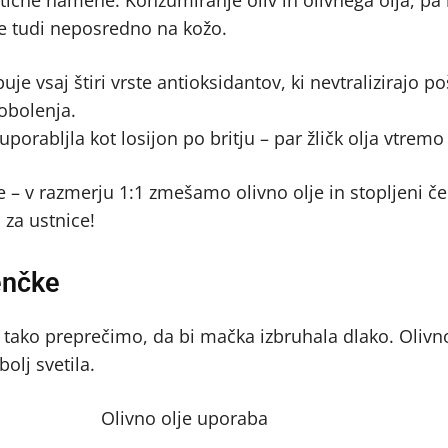
tične namene. Konzumiranje oliv in olivnega olja, pa n
te tudi neposredno na kožo.
je vsaj štiri vrste antioksidantov, ki nevtralizirajo 
obolenja.
porabljla kot losijon po britju – par žličk olja vtremo
– v razmerju 1:1 zmešamo olivno olje in stopljeni če
za ustnice!
enčke
 tako preprečimo, da bi mačka izbruhala dlako. Olivn
olj svetila.