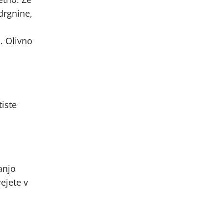
odrgnine,
d. Olivno
tiste
anjo
rejete v