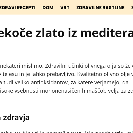
ZDRAVI RECEPTI
DOM
VRT
ZDRAVILNE RASTLINE
tekoče zlato iz mediter
nekateri mislimo. Zdravilni učinki olivnega olja so že
 telesu in je lahko prebavljivo. Kvalitetno olivno olje
pa tudi veliko antioksidantov, za katere verjamejo, da
visoke vsebnosti mononenasičenih maščob velja za zd
n zdravja