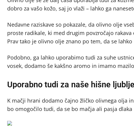
Olivno olje se že dalj časa uporablja tudi za kozme
dobro za vašo kožo, saj jo vlaži – lahko ga nanese
Nedavne raziskave so pokazale, da olivno olje vsebu
proste radikale, ki med drugim povzročajo rakava 
Prav tako je olivno olje znano po tem, da se lahko u
Podobno, ga lahko uporabimo tudi za suhe ustnice 
vosek, dodamo še kakšno aromo in imamo mazilo 
Uporabno tudi za naše hišne ljublj
K mačji hrani dodamo čajno žličko olivnega olja in
bo omogočilo tudi, da se bo mačja ali pasja dlaka b