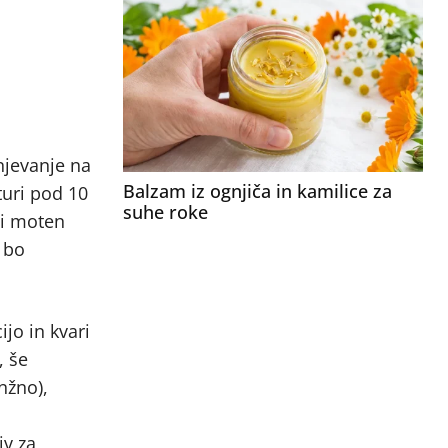
njevanje na
Balzam iz ognjiča in kamilice za
turi pod 10
suhe roke
ici moten
, bo
jo in kvari
, še
nžno),
iv za