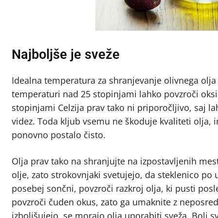
Najboljše je sveže
Idealna temperatura za shranjevanje olivnega olja
temperaturi nad 25 stopinjami lahko povzroči oksi
stopinjami Celzija prav tako ni priporočljivo, saj l
videz. Toda kljub vsemu ne škoduje kvaliteti olja, 
ponovno postalo čisto.
Olja prav tako na shranjujte na izpostavljenih mest
olje, zato strokovnjaki svetujejo, da steklenico po 
posebej sončni, povzroči razkroj olja, ki pusti po
povzroči čuden okus, zato ga umaknite z neposredne
izboljšujejo, se morajo olja uporabiti sveža. Bolj sv