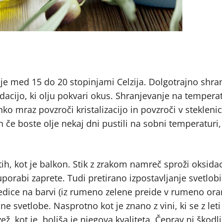
 je med 15 do 20 stopinjami Celzija. Dolgotrajno shra
dacijo, ki olju pokvari okus. Shranjevanje na tempera
ahko mraz povzroči kristalizacijo in povzroči v steklen
in če boste olje nekaj dni pustili na sobni temperaturi
ih, kot je balkon. Stik z zrakom namreč sproži oksidaci
uporabi zaprete. Tudi pretirano izpostavljanje svetlobi
sledice na barvi (iz rumeno zelene preide v rumeno ora
 svetlobe. Nasprotno kot je znano z vini, ki se z leti
ež, kot je, boljša je njegova kvaliteta. Čeprav ni škodlj