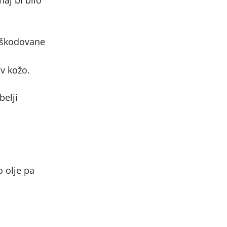
aj bi bilo
poškodovane
 v kožo.
belji
o olje pa