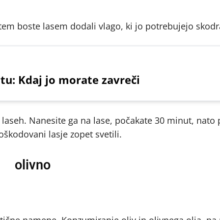
 tem boste lasem dodali vlago, ki jo potrebujejo skodra
u: Kdaj jo morate zavreči
laseh. Nanesite ga na lase, počakate 30 minut, nato 
kodovani lasje zopet svetili.