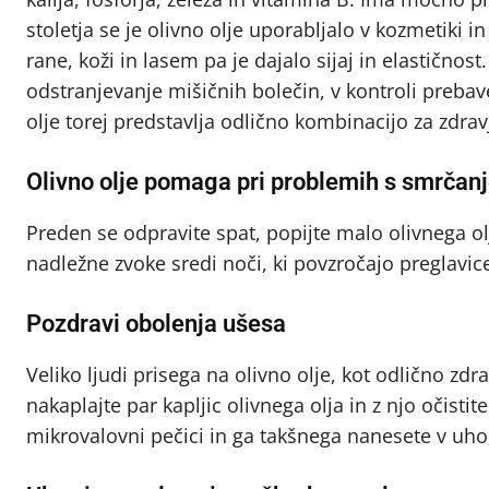
stoletja se je olivno olje uporabljalo v kozmetiki 
rane, koži in lasem pa je dajalo sijaj in elastičnos
odstranjevanje mišičnih bolečin, v kontroli prebave
olje torej predstavlja odlično kombinacijo za zdravj
Olivno olje pomaga pri problemih s smrčan
Preden se odpravite spat, popijte malo olivnega olj
nadležne zvoke sredi noči, ki povzročajo preglavice 
Pozdravi obolenja ušesa
Veliko ljudi prisega na olivno olje, kot odlično zdr
nakaplajte par kapljic olivnega olja in z njo očisti
mikrovalovni pečici in ga takšnega nanesete v uho