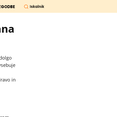
Iskalnik
ZGODBE
ana
 dolgo
 vsebuje
ravo in