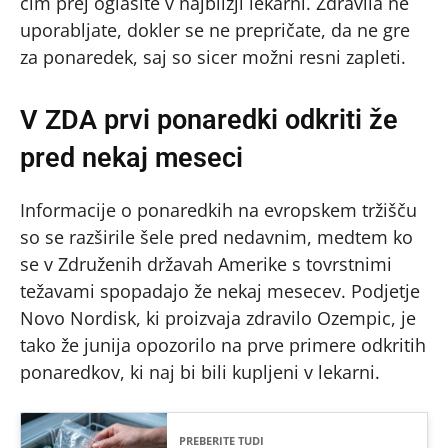
čim prej oglasite v najbližji lekarni. Zdravila ne
uporabljate, dokler se ne prepričate, da ne gre
za ponaredek, saj so sicer možni resni zapleti.
V ZDA prvi ponaredki odkriti že
pred nekaj meseci
Informacije o ponaredkih na evropskem tržišču
so se razširile šele pred nedavnim, medtem ko
se v Združenih državah Amerike s tovrstnimi
težavami spopadajo že nekaj mesecev. Podjetje
Novo Nordisk, ki proizvaja zdravilo Ozempic, je
tako že junija opozorilo na prve primere odkritih
ponaredkov, ki naj bi bili kupljeni v lekarni.
PREBERITE TUDI