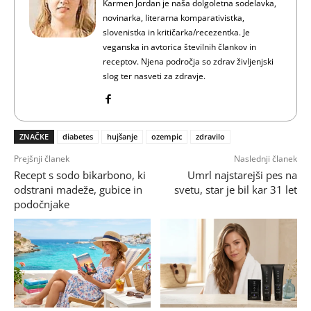
Karmen Jordan je naša dolgoletna sodelavka,
novinarka, literarna komparativistka,
slovenistka in kritičarka/recezentka. Je
veganska in avtorica številnih člankov in
receptov. Njena področja so zdrav življenjski
slog ter nasveti za zdravje.
ZNAČKE
diabetes
hujšanje
ozempic
zdravilo
Prejšnji članek
Naslednji članek
Recept s sodo bikarbono, ki
Umrl najstarejši pes na
odstrani madeže, gubice in
svetu, star je bil kar 31 let
podočnjake