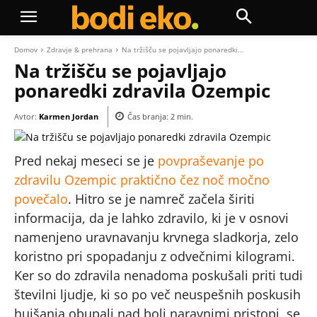
Domov
Zdravje & prehrana
Na tržišču se pojavljajo ponaredki...
Na tržišču se pojavljajo
ponaredki zdravila Ozempic
Avtor:
Karmen Jordan
Čas branja:
2
min.
Pred nekaj meseci se je
povpraševanje po
zdravilu Ozempic praktično čez noč močno
povečalo
. Hitro se je namreč začela širiti
informacija, da je lahko zdravilo, ki je v osnovi
namenjeno uravnavanju krvnega sladkorja, zelo
koristno pri spopadanju z odvečnimi kilogrami.
Ker so do zdravila nenadoma poskušali priti tudi
številni ljudje, ki so po več neuspešnih poskusih
hujšanja obupali nad bolj naravnimi pristopi, se