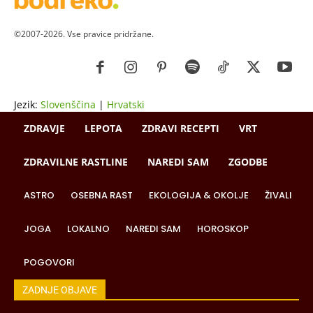
©2007-2026. Vse pravice pridržane.
Jezik:
Slovenščina
|
Hrvatski
ZDRAVJE
LEPOTA
ZDRAVI RECEPTI
VRT
ZDRAVILNE RASTLINE
NAREDI SAM
ZGODBE
ASTRO
OSEBNA RAST
EKOLOGIJA & OKOLJE
ŽIVALI
JOGA
LOKALNO
NAREDI SAM
HOROSKOP
POGOVORI
ZADNJE OBJAVE