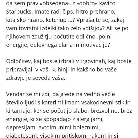
da sem prav »obsedena« z »dobro« kavico
Starbucks. Imate radi čips, hitro prehrano,
kitajsko hrano, ketchup …? Vprašajte se, zakaj
vam tovrstni izdelki tako zelo »dišijo«? Ali se po
njihovem zaužitju počutite odlično, polni
energije, delovnega elana in motivacije?
Odločitev, kaj boste izbrali v trgovinah, kaj boste
pripravljali v vaši kuhinji in kakšno bo vaše
zdravje je seveda vaša.
Vendar se mi zdi, da glede na vedno večje
število ljudi s katerimi imam vsakodnevni stik in
ki tarnajo, ker se počutijo slabo, brezvoljno, brez
energije, ki se spopadajo z alergijami,
depresijam, avtoimunimi boleznimi,
diabetesom, visokim pritiskom, rakom in si