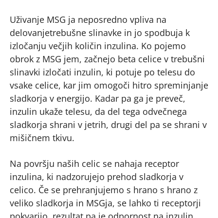
Uživanje MSG ja neposredno vpliva na
delovanjetrebušne slinavke in jo spodbuja k
izločanju večjih količin inzulina. Ko pojemo
obrok z MSG jem, začnejo beta celice v trebušni
slinavki izločati inzulin, ki potuje po telesu do
vsake celice, kar jim omogoči hitro spreminjanje
sladkorja v energijo. Kadar pa ga je preveč,
inzulin ukaže telesu, da del tega odvečnega
sladkorja shrani v jetrih, drugi del pa se shrani v
mišičnem tkivu.
Na površju naših celic se nahaja receptor
inzulina, ki nadzorujejo prehod sladkorja v
celico. Če se prehranjujemo s hrano s hrano z
veliko sladkorja in MSGja, se lahko ti receptorji
pokvarijo, rezultat pa je odpornost na inzulin.