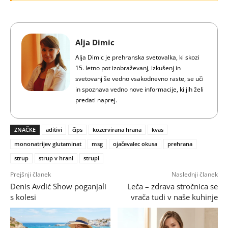
Alja Dimic
Alja Dimic je prehranska svetovalka, ki skozi
15. letno pot izobraževanj, izkušenj in
svetovanj še vedno vsakodnevno raste, se uči
in spoznava vedno nove informacije, ki jih želi
predati naprej.
ZNAČKE
aditivi
čips
kozervirana hrana
kvas
mononatrijev glutaminat
msg
ojačevalec okusa
prehrana
strup
strup v hrani
strupi
Prejšnji članek
Naslednji članek
Denis Avdić Show poganjali
Leča – zdrava stročnica se
s kolesi
vrača tudi v naše kuhinje