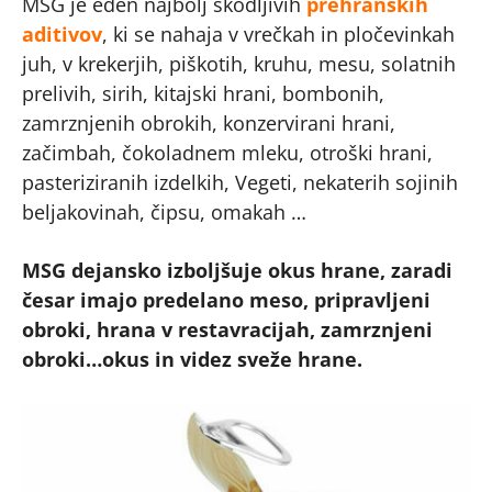
MSG je eden najbolj škodljivih
prehranskih
aditivov
, ki se nahaja v vrečkah in pločevinkah
juh, v krekerjih, piškotih, kruhu, mesu, solatnih
prelivih, sirih, kitajski hrani, bombonih,
zamrznjenih obrokih, konzervirani hrani,
začimbah, čokoladnem mleku, otroški hrani,
pasteriziranih izdelkih, Vegeti, nekaterih sojinih
beljakovinah, čipsu, omakah …
MSG dejansko izboljšuje okus hrane, zaradi
česar imajo predelano meso, pripravljeni
obroki, hrana v restavracijah, zamrznjeni
obroki…okus in videz sveže hrane.