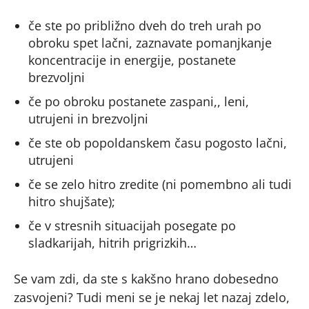
če ste po približno dveh do treh urah po
obroku spet lačni, zaznavate pomanjkanje
koncentracije in energije, postanete
brezvoljni
če po obroku postanete zaspani,, leni,
utrujeni in brezvoljni
če ste ob popoldanskem času pogosto lačni,
utrujeni
če se zelo hitro zredite (ni pomembno ali tudi
hitro shujšate);
če v stresnih situacijah posegate po
sladkarijah, hitrih prigrizkih…
Se vam zdi, da ste s kakšno hrano dobesedno
zasvojeni? Tudi meni se je nekaj let nazaj zdelo,