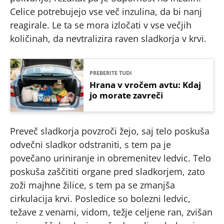
Celice potrebujejo vse več inzulina, da bi nanj
reagirale. Le ta se mora izločati v vse večjih
količinah, da nevtralizira raven sladkorja v krvi.
PREBERITE TUDI
Hrana v vročem avtu: Kdaj
jo morate zavreči
Preveč sladkorja povzroči žejo, saj telo poskuša
odvečni sladkor odstraniti, s tem pa je
povečano uriniranje in obremenitev ledvic. Telo
poskuša zaščititi organe pred sladkorjem, zato
zoži majhne žilice, s tem pa se zmanjša
cirkulacija krvi. Posledice so bolezni ledvic,
težave z venami, vidom, težje celjene ran, zvišan