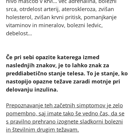
nivo maščob v krvi… več adrenalina, bolezni
srca, otrdelost arterij, ateroskleroza, zvišan
holesterol, zvišan krvni pritisk, pomanjkanje
vitaminov in mineralov, bolezni ledvic,
debelost…
Če pri sebi opazite katerega izmed
naslednjih znakov, je to lahko znak za
preddiabetično stanje telesa. To je stanje, ko
nastopijo opazne težave zaradi motnje pri
delovanju inzulina.
Prepoznavanje teh začetnih simptomov je zelo
pomembno, saj imate tako še vedno čas, da se
s pravilno prehrano izognete sladkorni bolezni
in številnim drugim težavam.