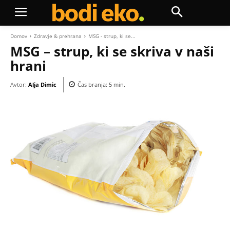
Domov
Zdravje & prehrana
MSG - strup, ki se...
MSG – strup, ki se skriva v naši
hrani
Avtor:
Alja Dimic
Čas branja:
5
min.