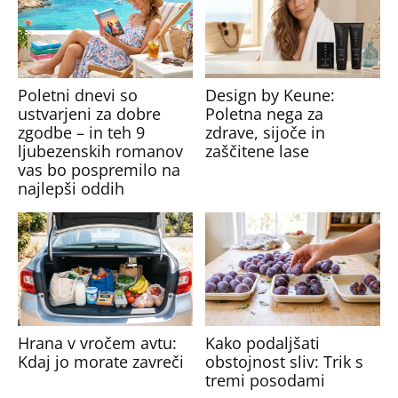
Poletni dnevi so
Design by Keune:
ustvarjeni za dobre
Poletna nega za
zgodbe – in teh 9
zdrave, sijoče in
ljubezenskih romanov
zaščitene lase
vas bo pospremilo na
najlepši oddih
Hrana v vročem avtu:
Kako podaljšati
Kdaj jo morate zavreči
obstojnost sliv: Trik s
tremi posodami