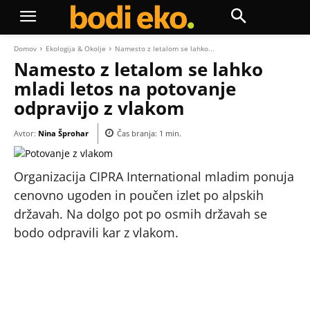
Domov
Ekologija & Okolje
Namesto z letalom se lahko...
Namesto z letalom se lahko
mladi letos na potovanje
odpravijo z vlakom
Avtor:
Nina Šprohar
Čas branja:
1
min.
Organizacija CIPRA International mladim ponuja
cenovno ugoden in poučen izlet po alpskih
državah. Na dolgo pot po osmih državah se
bodo odpravili kar z vlakom.