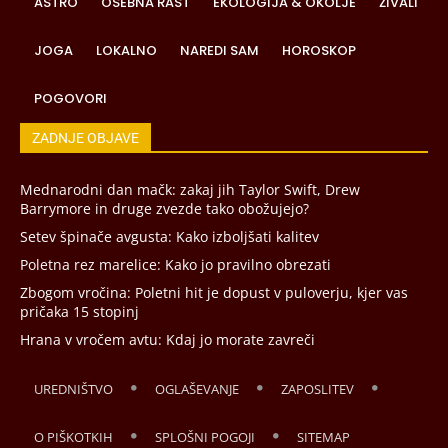
ASTRO
OSEBNA RAST
EKOLOGIJA & OKOLJE
ŽIVALI
JOGA
LOKALNO
NAREDI SAM
HOROSKOP
POGOVORI
ZADNJE OBJAVE
Mednarodni dan mačk: zakaj jih Taylor Swift, Drew
Barrymore in druge zvezde tako obožujejo?
Setev špinače avgusta: Kako izboljšati kalitev
Poletna rez marelice: Kako jo pravilno obrezati
Zbogom vročina: Poletni hit je dopust v puloverju, kjer vas
pričaka 15 stopinj
Hrana v vročem avtu: Kdaj jo morate zavreči
UREDNIŠTVO
OGLAŠEVANJE
ZAPOSLITEV
O PIŠKOTKIH
SPLOŠNI POGOJI
SITEMAP