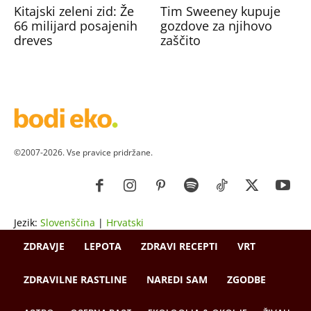
Kitajski zeleni zid: Že
Tim Sweeney kupuje
66 milijard posajenih
gozdove za njihovo
dreves
zaščito
©2007-2026. Vse pravice pridržane.
Jezik:
Slovenščina
|
Hrvatski
ZDRAVJE
LEPOTA
ZDRAVI RECEPTI
VRT
ZDRAVILNE RASTLINE
NAREDI SAM
ZGODBE