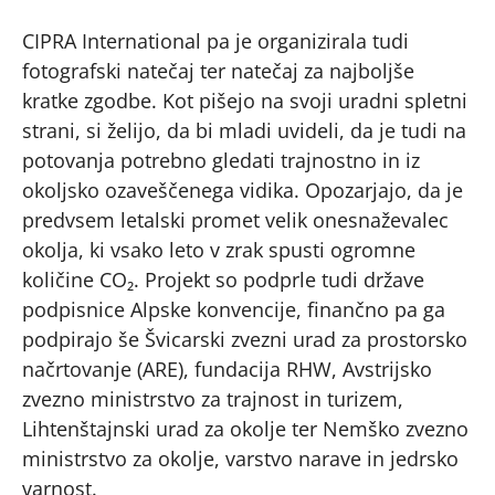
CIPRA International pa je organizirala tudi
fotografski natečaj ter natečaj za najboljše
kratke zgodbe. Kot pišejo na svoji uradni spletni
strani, si želijo, da bi mladi uvideli, da je tudi na
potovanja potrebno gledati trajnostno in iz
okoljsko ozaveščenega vidika. Opozarjajo, da je
predvsem letalski promet velik onesnaževalec
okolja, ki vsako leto v zrak spusti ogromne
količine CO₂. Projekt so podprle tudi države
podpisnice Alpske konvencije, finančno pa ga
podpirajo še Švicarski zvezni urad za prostorsko
načrtovanje (ARE), fundacija RHW, Avstrijsko
zvezno ministrstvo za trajnost in turizem,
Lihtenštajnski urad za okolje ter Nemško zvezno
ministrstvo za okolje, varstvo narave in jedrsko
varnost.