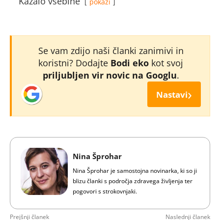
Kazalo vsebine
pokaži
Se vam zdijo naši članki zanimivi in
koristni? Dodajte
Bodi eko
kot svoj
priljubljen vir novic na Googlu
.
›
Nastavi
Nina Šprohar
Nina Šprohar je samostojna novinarka, ki so ji
blizu članki s področja zdravega življenja ter
pogovori s strokovnjaki.
Prejšnji članek
Naslednji članek