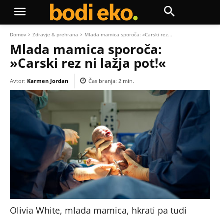
Domov
Zdravje & prehrana
Mlada mamica sporoča: »Carski rez...
Mlada mamica sporoča:
»Carski rez ni lažja pot!«
Avtor:
Karmen Jordan
Čas branja:
2
min.
Olivia White, mlada mamica, hkrati pa tudi