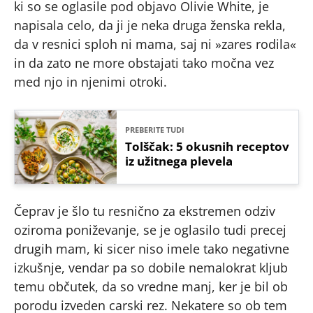
ki so se oglasile pod objavo Olivie White, je
napisala celo, da ji je neka druga ženska rekla,
da v resnici sploh ni mama, saj ni »zares rodila«
in da zato ne more obstajati tako močna vez
med njo in njenimi otroki.
PREBERITE TUDI
Tolščak: 5 okusnih receptov
iz užitnega plevela
Čeprav je šlo tu resnično za ekstremen odziv
oziroma poniževanje, se je oglasilo tudi precej
drugih mam, ki sicer niso imele tako negativne
izkušnje, vendar pa so dobile nemalokrat kljub
temu občutek, da so vredne manj, ker je bil ob
porodu izveden carski rez. Nekatere so ob tem