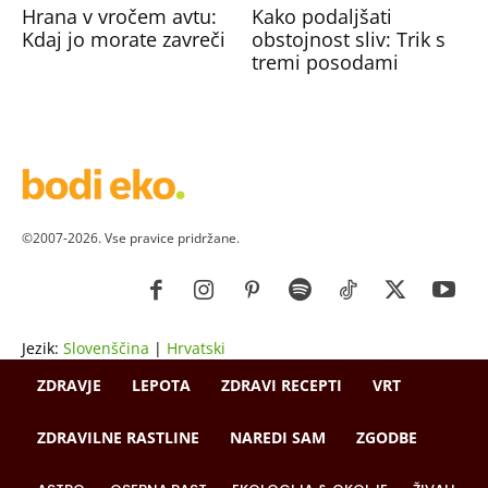
Hrana v vročem avtu:
Kako podaljšati
Kdaj jo morate zavreči
obstojnost sliv: Trik s
tremi posodami
©2007-2026. Vse pravice pridržane.
Jezik:
Slovenščina
|
Hrvatski
ZDRAVJE
LEPOTA
ZDRAVI RECEPTI
VRT
ZDRAVILNE RASTLINE
NAREDI SAM
ZGODBE