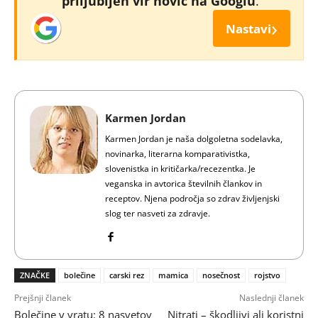
priljubljen vir novic na Googlu
.
›
Nastavi
Karmen Jordan
Karmen Jordan je naša dolgoletna sodelavka,
novinarka, literarna komparativistka,
slovenistka in kritičarka/recezentka. Je
veganska in avtorica številnih člankov in
receptov. Njena področja so zdrav življenjski
slog ter nasveti za zdravje.
ZNAČKE
bolečine
carski rez
mamica
nosečnost
rojstvo
Prejšnji članek
Naslednji članek
Bolečine v vratu: 8 nasvetov
Nitrati – škodljivi ali koristni