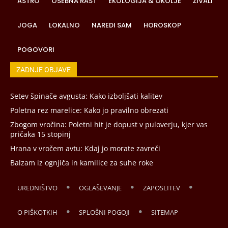
ASTRO
OSEBNA RAST
EKOLOGIJA & OKOLJE
ŽIVALI
JOGA
LOKALNO
NAREDI SAM
HOROSKOP
POGOVORI
ZADNJE OBJAVE
Setev špinače avgusta: Kako izboljšati kalitev
Poletna rez marelice: Kako jo pravilno obrezati
Zbogom vročina: Poletni hit je dopust v puloverju, kjer vas
pričaka 15 stopinj
Hrana v vročem avtu: Kdaj jo morate zavreči
Balzam iz ognjiča in kamilice za suhe roke
UREDNIŠTVO
OGLAŠEVANJE
ZAPOSLITEV
O PIŠKOTKIH
SPLOŠNI POGOJI
SITEMAP