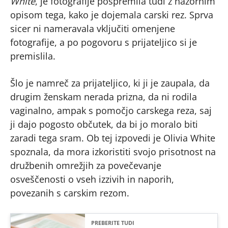
White
, je fotografije pospremila tudi z nazornim
opisom tega, kako je dojemala carski rez. Sprva
sicer ni nameravala vključiti omenjene
fotografije, a po pogovoru s prijateljico si je
premislila.
Šlo je namreč za prijateljico, ki ji je zaupala, da
drugim ženskam nerada prizna, da ni rodila
vaginalno, ampak s pomočjo carskega reza, saj
ji dajo pogosto občutek, da bi jo moralo biti
zaradi tega sram. Ob tej izpovedi je Olivia White
spoznala, da mora izkoristiti svojo prisotnost na
družbenih omrežjih za povečevanje
osveščenosti o vseh izzivih in naporih,
povezanih s carskim rezom.
PREBERITE TUDI