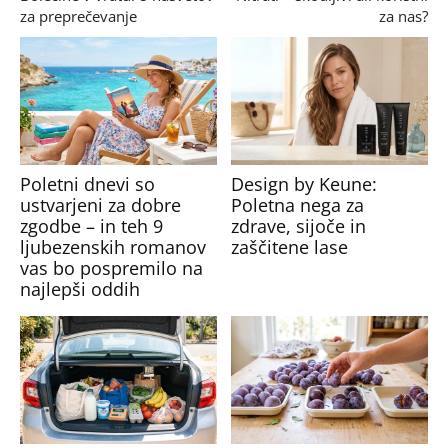
za preprečevanje
za nas?
Poletni dnevi so
Design by Keune:
ustvarjeni za dobre
Poletna nega za
zgodbe – in teh 9
zdrave, sijoče in
ljubezenskih romanov
zaščitene lase
vas bo pospremilo na
najlepši oddih