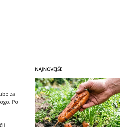
NAJNOVEJŠE
gubo za
logo. Po
čji