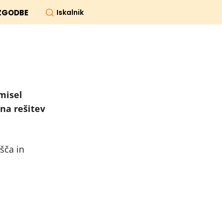
Iskalnik
ZGODBE
amisel
na rešitev
šča in