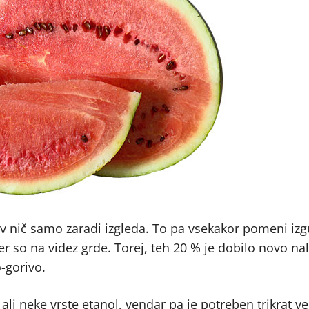
ic v nič samo zaradi izgleda. To pa vsekakor pomeni iz
ker so na videz grde. Torej, teh 20 % je dobilo novo na
o-gorivo.
li neke vrste etanol, vendar pa je potreben trikrat ve