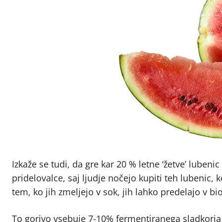
Izkaže se tudi, da gre kar 20 % letne ‘žetve’ luben
pridelovalce, saj ljudje nočejo kupiti teh lubenic, 
tem, ko jih zmeljejo v sok, jih lahko predelajo v bi
To gorivo vsebuje 7-10% fermentiranega sladkorja a