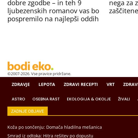
dobre zgodbe – in teh 9
nega za z
ljubezenskih romanov vas bo
zaščitene
pospremilo na najlepši oddih
©2007-2026. Vse pravice pridržane.
ZDRAVJE
LEPOTA
ZDRAVI RECEPTI
VRT
ZDRAV
ASTRO
OSEBNA RAST
EKOLOGIJA & OKOLJE
ŽIVALI
ZADNJE OBJAVE
Koža po sončenju: Domača hladilna mešanica
Smrad iz odtoka: Hitra rešitev po dopustu