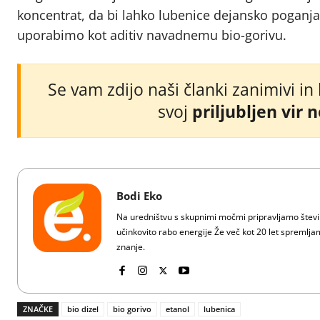
koncentrat, da bi lahko lubenice dejansko poganja
uporabimo kot aditiv navadnemu bio-gorivu.
Se vam zdijo naši članki zanimivi in
svoj
priljubljen vir 
Bodi Eko
Na uredništvu s skupnimi močmi pripravljamo številn
učinkovito rabo energije Že več kot 20 let spreml
znanje.
ZNAČKE
bio dizel
bio gorivo
etanol
lubenica