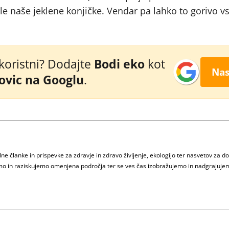
le naše jeklene konjičke. Vendar pa lahko to gorivo 
 koristni? Dodajte
Bodi eko
kot
Nas
novic na Googlu
.
e članke in prispevke za zdravje in zdravo življenje, ekologijo ter nasvetov za d
jamo in raziskujemo omenjena področja ter se ves čas izobražujemo in nadgrajuje