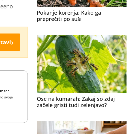
vseeno
Pokanje korenja: Kako ga
preprečiti po suši
›
tavi
om ter
mo svoje
Ose na kumarah: Zakaj so zdaj
začele gristi tudi zelenjavo?