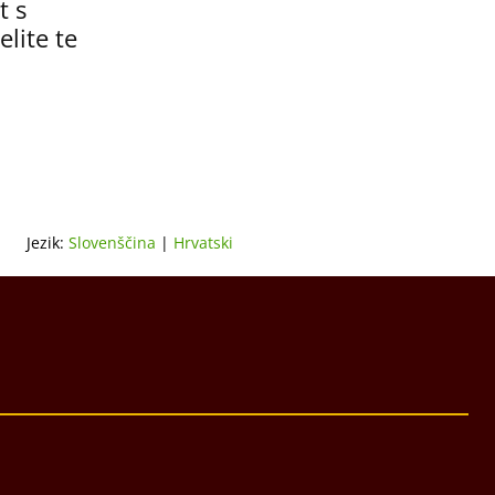
t s
lite te
Jezik:
Slovenščina
|
Hrvatski