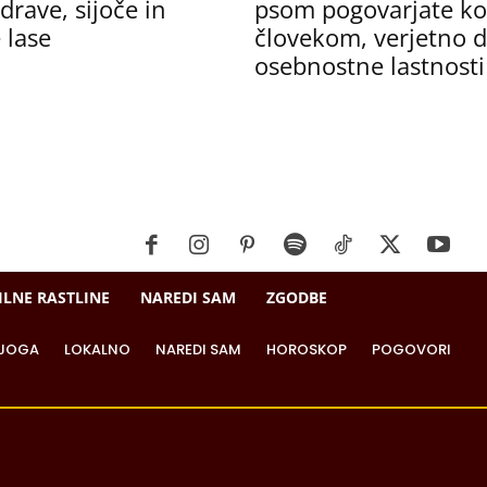
drave, sijoče in
psom pogovarjate ko
 lase
človekom, verjetno de
osebnostne lastnosti
ILNE RASTLINE
NAREDI SAM
ZGODBE
JOGA
LOKALNO
NAREDI SAM
HOROSKOP
POGOVORI