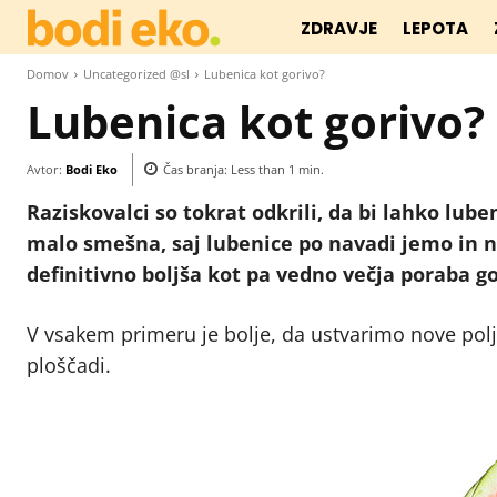
ZDRAVJE
LEPOTA
Domov
Uncategorized @sl
Lubenica kot gorivo?
Lubenica kot gorivo?
Avtor:
Bodi Eko
Čas branja:
Less than 1
min.
Raziskovalci so tokrat odkrili, da bi lahko lube
malo smešna, saj lubenice po navadi jemo in ne
definitivno boljša kot pa vedno večja poraba go
V vsakem primeru je bolje, da ustvarimo nove polj
ploščadi.