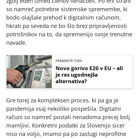
zgolj eden izmed členov »enačbe«. Po eni strani
so namreč potrebne sistemske spremembe, ki
bodo olajšale prehod k digitalnim računom,
hkrati pa seveda ne bo šlo brez pripravljenosti
potrošnikov na to, da spremenijo svoje trenutne
navade.
PREBERITE TUDI
Novo gorivo E20 v EU – ali
je res ugodnejša
alternativa?
Gre torej za kompleksen proces, ki pa ga je
pandemija vsaj nekoliko pospešila. Digitalni
računi so namreč postali nenadoma precej bolj
mamljivi. Konkretni podatki za Slovenijo sicer
niso na voljo, imamo pa po zaslugi neprofitne