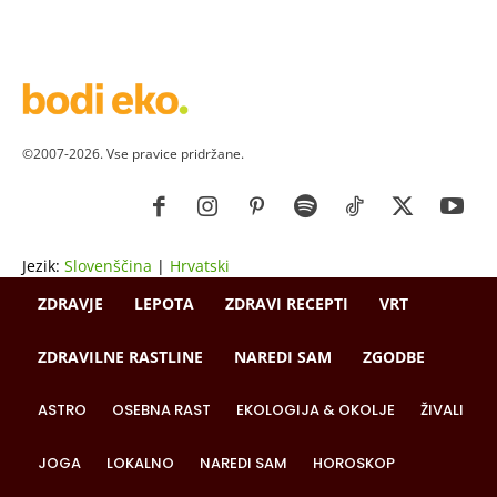
©2007-2026. Vse pravice pridržane.
Jezik:
Slovenščina
|
Hrvatski
ZDRAVJE
LEPOTA
ZDRAVI RECEPTI
VRT
ZDRAVILNE RASTLINE
NAREDI SAM
ZGODBE
ASTRO
OSEBNA RAST
EKOLOGIJA & OKOLJE
ŽIVALI
JOGA
LOKALNO
NAREDI SAM
HOROSKOP