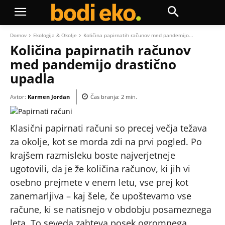
Domov
Ekologija & Okolje
Količina papirnatih računov med pandemijo...
Količina papirnatih računov
med pandemijo drastično
upadla
Avtor:
Karmen Jordan
Čas branja:
2
min.
Klasični papirnati računi so precej večja težava
za okolje, kot se morda zdi na prvi pogled. Po
krajšem razmisleku boste najverjetneje
ugotovili, da je že količina računov, ki jih vi
osebno prejmete v enem letu, vse prej kot
zanemarljiva – kaj šele, če upoštevamo vse
račune, ki se natisnejo v obdobju posameznega
leta. To seveda zahteva posek ogromnega