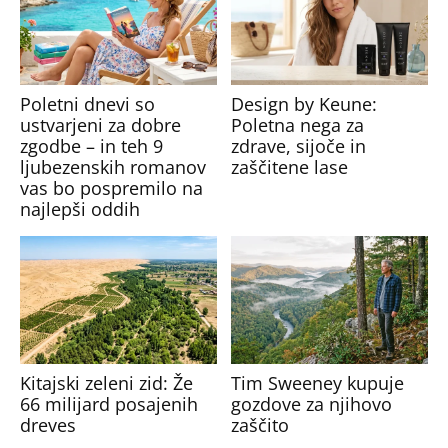
Poletni dnevi so
Design by Keune:
ustvarjeni za dobre
Poletna nega za
zgodbe – in teh 9
zdrave, sijoče in
ljubezenskih romanov
zaščitene lase
vas bo pospremilo na
najlepši oddih
Kitajski zeleni zid: Že
Tim Sweeney kupuje
66 milijard posajenih
gozdove za njihovo
dreves
zaščito