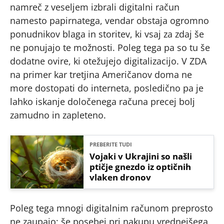
namreč z veseljem izbrali digitalni račun
namesto papirnatega, vendar obstaja ogromno
ponudnikov blaga in storitev, ki vsaj za zdaj še
ne ponujajo te možnosti. Poleg tega pa so tu še
dodatne ovire, ki otežujejo digitalizacijo. V ZDA
na primer kar tretjina Američanov doma ne
more dostopati do interneta, posledično pa je
lahko iskanje določenega računa precej bolj
zamudno in zapleteno.
PREBERITE TUDI
Vojaki v Ukrajini so našli
ptičje gnezdo iz optičnih
vlaken dronov
Poleg tega mnogi digitalnim računom preprosto
ne zaupajo; še posebej pri nakupu vrednejšega