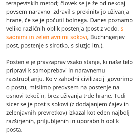
terapevtskih metod; človek se je že od nekdaj
povsem naravno zdravil s prekinitvijo uživanja
hrane, če se je počutil bolnega. Danes poznamo
veliko različnih oblik postenja (post z vodo,
s
sadnimi in zelenjavnimi sokovi
, Buchingerjev
post, postenje s sirotko, s sluzjo itn.).
Postenje je pravzaprav vsako stanje, ki naše telo
pripravi k samoprebavi in naravnemu
razstrupljanju. Ko v zahodni civilizaciji govorimo
o postu, mislimo predvsem na postenje na
osnovi tekočin, brez uživanja trde hrane. Tudi
sicer se je post s sokovi (z dodajanjem čajev in
zelenjavnih prevretkov) izkazal kot eden najbolj
razširjenih, priljubljenih in uporabnih oblik
posta.