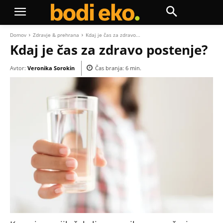
Domov
Zdravje & prehrana
Kdaj je čas za zdravo...
Kdaj je čas za zdravo postenje?
Avtor:
Veronika Sorokin
Čas branja:
6
min.