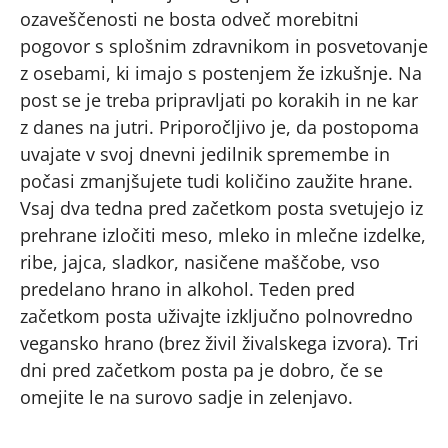
ozaveščenosti ne bosta odveč morebitni
pogovor s splošnim zdravnikom in posvetovanje
z osebami, ki imajo s postenjem že izkušnje. Na
post se je treba pripravljati po korakih in ne kar
z danes na jutri. Priporočljivo je, da postopoma
uvajate v svoj dnevni jedilnik spremembe in
počasi zmanjšujete tudi količino zaužite hrane.
Vsaj dva tedna pred začetkom posta svetujejo iz
prehrane izločiti meso, mleko in mlečne izdelke,
ribe, jajca, sladkor, nasičene maščobe, vso
predelano hrano in alkohol. Teden pred
začetkom posta uživajte izključno polnovredno
vegansko hrano (brez živil živalskega izvora). Tri
dni pred začetkom posta pa je dobro, če se
omejite le na surovo sadje in zelenjavo.