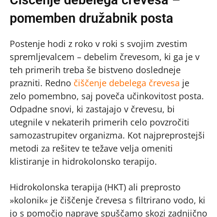
pomemben družabnik posta
Postenje hodi z roko v roki s svojim zvestim
spremljevalcem – debelim črevesom, ki ga je v
teh primerih treba še bistveno dosledneje
prazniti. Redno
čiščenje debelega črevesa
je
zelo pomembno, saj poveča učinkovitost posta.
Odpadne snovi, ki zastajajo v črevesu, bi
utegnile v nekaterih primerih celo povzročiti
samozastrupitev organizma. Kot najpreprostejši
metodi za rešitev te težave velja omeniti
klistiranje in hidrokolonsko terapijo.
Hidrokolonska terapija (HKT) ali preprosto
»kolonik« je čiščenje črevesa s filtrirano vodo, ki
jo s pomočjo naprave spuščamo skozi zadnjično