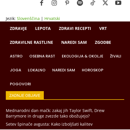
Jezik:
Slovenščina
|
Hrvatski
ZDRAVJE
LEPOTA
ZDRAVI RECEPTI
VRT
ZDRAVILNE RASTLINE
NAREDI SAM
ZGODBE
ASTRO
OSEBNA RAST
EKOLOGIJA & OKOLJE
ŽIVALI
JOGA
LOKALNO
NAREDI SAM
HOROSKOP
POGOVORI
ZADNJE OBJAVE
Mednarodni dan mačk: zakaj jih Taylor Swift, Drew
Barrymore in druge zvezde tako obožujejo?
Setev špinače avgusta: Kako izboljšati kalitev