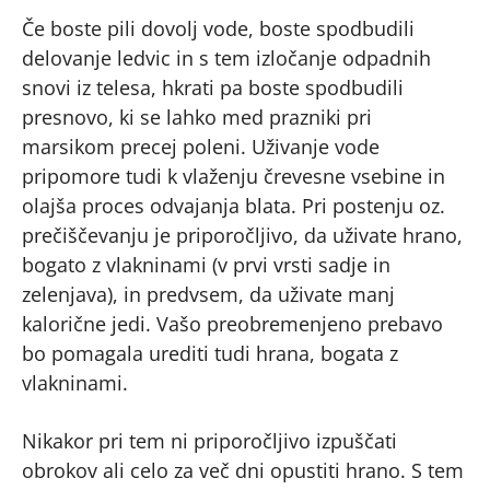
Če boste pili dovolj vode, boste spodbudili
delovanje ledvic in s tem izločanje odpadnih
snovi iz telesa, hkrati pa boste spodbudili
presnovo, ki se lahko med prazniki pri
marsikom precej poleni. Uživanje vode
pripomore tudi k vlaženju črevesne vsebine in
olajša proces odvajanja blata. Pri postenju oz.
prečiščevanju je priporočljivo, da uživate hrano,
bogato z vlakninami (v prvi vrsti sadje in
zelenjava), in predvsem, da uživate manj
kalorične jedi. Vašo preobremenjeno prebavo
bo pomagala urediti tudi hrana, bogata z
vlakninami.
Nikakor pri tem ni priporočljivo izpuščati
obrokov ali celo za več dni opustiti hrano. S tem