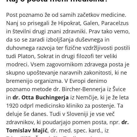
Post poznamo že od samih začetkov medicine.
Nanj so prisegali že Hipokrat, Galen, Paracelzus
in številni drugi znani zdravniki. Prav tako vemo,
da so se zaradi izboljšanja duševnega in
duhovnega razvoja ter fizične vzdržljivosti postili
tudi Platon, Sokrat in drugi filozofi ter veliki
modreci. Vsem zagovornikom zdravega posta je
skupno upoštevanje naravnih zakonitosti, ki ne
bremenijo organizma. V Evropi denimo
poznamo metode dr. Bircher-Bennerja iz Švice
in
dr. Otta Buchingerja
iz Nemčije, ki je že leta
1920 odprl medicinsko kliniko za postenje. Ta
deluje še danes. Tudi v Sloveniji je vse več
zdravnikov, ki poudarjajo pomen posta, npr.
dr.
Tomislav Majić
, dr. med. spec. kard., iz