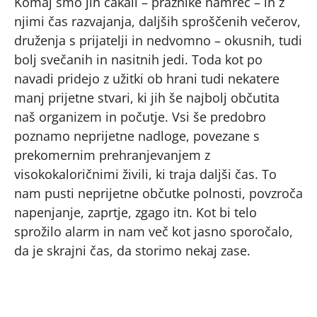
Komaj smo jih čakali – praznike namreč – in z
njimi čas razvajanja, daljših sproščenih večerov,
druženja s prijatelji in nedvomno – okusnih, tudi
bolj svečanih in nasitnih jedi. Toda kot po
navadi pridejo z užitki ob hrani tudi nekatere
manj prijetne stvari, ki jih še najbolj občutita
naš organizem in počutje. Vsi še predobro
poznamo neprijetne nadloge, povezane s
prekomernim prehranjevanjem z
visokokaloričnimi živili, ki traja daljši čas. To
nam pusti neprijetne občutke polnosti, povzroča
napenjanje, zaprtje, zgago itn. Kot bi telo
sprožilo alarm in nam več kot jasno sporočalo,
da je skrajni čas, da storimo nekaj zase.