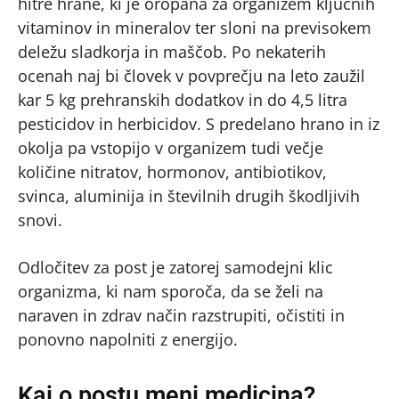
hitre hrane, ki je oropana za organizem ključnih
vitaminov in mineralov ter sloni na previsokem
deležu sladkorja in maščob. Po nekaterih
ocenah naj bi človek v povprečju na leto zaužil
kar 5 kg prehranskih dodatkov in do 4,5 litra
pesticidov in herbicidov. S predelano hrano in iz
okolja pa vstopijo v organizem tudi večje
količine nitratov, hormonov, antibiotikov,
svinca, aluminija in številnih drugih škodljivih
snovi.
Odločitev za post je zatorej samodejni klic
organizma, ki nam sporoča, da se želi na
naraven in zdrav način razstrupiti, očistiti in
ponovno napolniti z energijo.
Kaj o postu meni medicina?