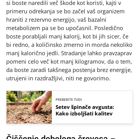
si boste naredili več škode kot koristi, kajti v
primeru odrekanja se bo začel vaš organizem
hraniti z rezervno energijo, vaš bazalni
metabolizem pa se bo upočasnil. Posledično
boste porabljali manj kalorij, kot bi jih sicer, če
bi redno, a količinsko zmerno in morda nekoliko
manj kalorično jedli. Stradanje lahko pravzaprav
pomeni celo več kot manj kilogramov, da o tem,
da boste zaradi takšnega postenja brez energije,
utrujeni in razdražljivi, niti ne govorimo.
PREBERITE TUDI
Setev špinače avgusta:
Kako izboljšati kalitev
Čiščenje debelega črevesa –