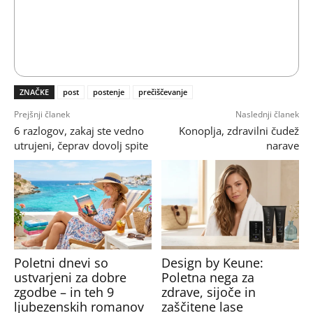
ZNAČKE
post
postenje
prečiščevanje
Prejšnji članek
Naslednji članek
6 razlogov, zakaj ste vedno
Konoplja, zdravilni čudež
utrujeni, čeprav dovolj spite
narave
Poletni dnevi so
Design by Keune:
ustvarjeni za dobre
Poletna nega za
zgodbe – in teh 9
zdrave, sijoče in
ljubezenskih romanov
zaščitene lase