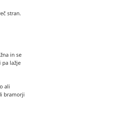
eč stran.
ažna in se
 pa lažje
o ali
i bramorji