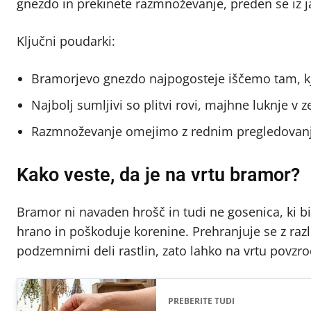
gnezdo in prekinete razmnoževanje, preden se iz ja
Ključni poudarki:
Bramorjevo gnezdo najpogosteje iščemo tam, kje
Najbolj sumljivi so plitvi rovi, majhne luknje v
Razmnoževanje omejimo z rednim pregledovanje
Kako veste, da je na vrtu bramor?
Bramor ni navaden hrošč in tudi ne gosenica, ki bi jo
hrano in poškoduje korenine. Prehranjuje se z razl
podzemnimi deli rastlin, zato lahko na vrtu povzr
PREBERITE TUDI