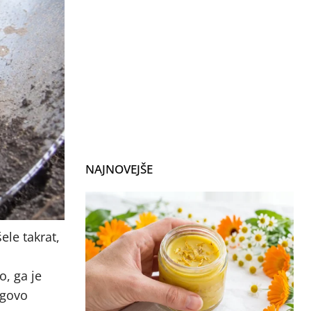
NAJNOVEJŠE
ele takrat,
o, ga je
egovo