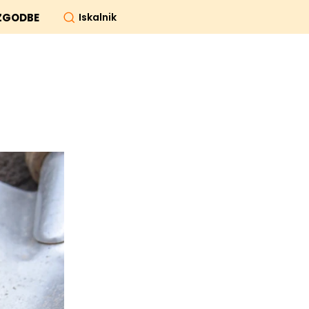
Iskalnik
ZGODBE