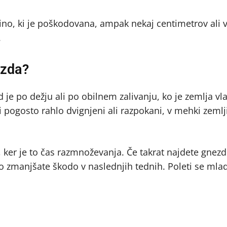
ino, ki je poškodovana, ampak nekaj centimetrov ali v
.
ezda?
 je po dežju ali po obilnem zalivanju, ko je zemlja vl
vi pogosto rahlo dvignjeni ali razpokani, v mehki zemlji
er je to čas razmnoževanja. Če takrat najdete gnezd
 zmanjšate škodo v naslednjih tednih. Poleti se mlad