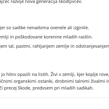
jčec razvije nova generacija škodljivcev.
r so sadike nenadoma ovenele ali izginile.
 zemlji in poškodovane korenine mladih rastlin.
m tal, pastmi, rahljanjem zemlje in odstranjevanje
 hitro opazili na listih. Živi v zemlji, kjer koplje rove
ičnimi organskimi ostanki, drobnimi talnimi živalmi 
oči precej škode, predvsem pri mladih sadikah.