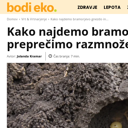
ZDRAVJE
LEPOTA
Domov
Vrt & Vrtnarjenje
Kako najdemo bramorjevo gnezdo in...
Kako najdemo bramor
preprečimo razmnož
Avtor:
Jolanda Kramar
Čas branja:
7
min.