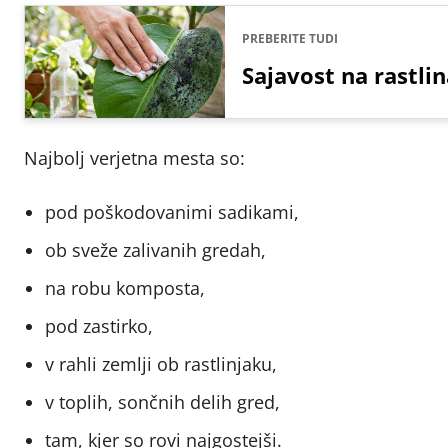
PREBERITE TUDI
Sajavost na rastlin
Najbolj verjetna mesta so:
pod poškodovanimi sadikami,
ob sveže zalivanih gredah,
na robu komposta,
pod zastirko,
v rahli zemlji ob rastlinjaku,
v toplih, sončnih delih gred,
tam, kjer so rovi najgostejši.