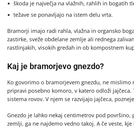
škoda je največja na vlažnih, rahlih in bogatih tl
težave se ponavljajo na istem delu vrta.
Bramorji imajo radi rahla, vlažna in organsko boga
zastirke, sveže obdelane zemlje ali rednega zaliva
rastlinjakih, visokih gredah in ob kompostnem ku
Kaj je bramorjevo gnezdo?
Ko govorimo o bramorjevem gnezdu, ne mislimo na
pripravi posebno komoro, v katero odloži jajčeca.
sistema rovov. V njem se razvijajo jajčeca, poznej
Gnezdo je lahko nekaj centimetrov pod površino, 
zemlji, ga ne najdemo vedno takoj. A če veste, kje 