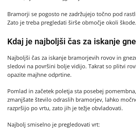
Bramorji se pogosto ne zadržujejo točno pod rastl
Zato je treba pregledati širše območje okoli škode
Kdaj je najboljši čas za iskanje gn
Najboljši čas za iskanje bramorjevih rovov in gnezd
sledovi na površini bolje vidijo. Takrat so plitvi ro
opazite majhne odprtine.
Pomlad in začetek poletja sta posebej pomembna, k
zmanjšate število odraslih bramorjev, lahko močno
razpršijo po vrtu, zato jih je težje obvladovati.
Najbolj smiselno je pregledovati vrt: