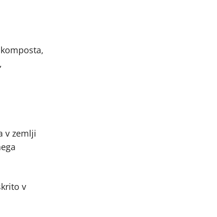
o komposta,
,
 v zemlji
nega
krito v