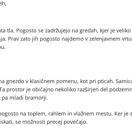
eh,
ta tla. Pogosto se zadržujejo na gredah, kjer je velik
nja. Prav zato jih pogosto najdemo v zelenjavnem vrtu
pu.
 gnezdo v klasičnem pomenu, kot pri pticah. Samica
 Ta prostor je običajno nekoliko razširjen del podzem
e pa mladi bramorji.
pogosto na toplem, rahlem in vlažnem mestu. Ker je s
iskati, se možnosti precej povečajo.