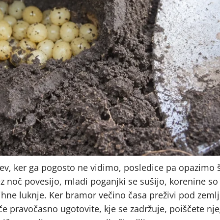
cev, ker ga pogosto ne vidimo, posledice pa opazimo š
z noč povesijo, mladi poganjki se sušijo, korenine so
majhne luknje. Ker bramor večino časa preživi pod zemlj
, če pravočasno ugotovite, kje se zadržuje, poiščete nj