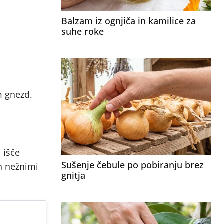
Balzam iz ognjiča in kamilice za
suhe roke
m gnezd.
, išče
Sušenje čebule po pobiranju brez
in nežnimi
gnitja