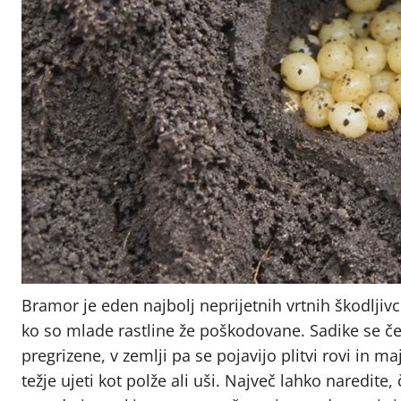
Bramor je eden najbolj neprijetnih vrtnih škodljiv
ko so mlade rastline že poškodovane. Sadike se če
pregrizene, v zemlji pa se pojavijo plitvi rovi in 
težje ujeti kot polže ali uši. Največ lahko naredite