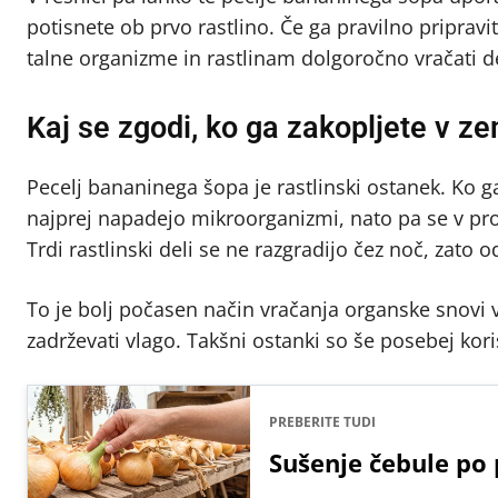
potisnete ob prvo rastlino. Če ga pravilno pripravit
talne organizme in rastlinam dolgoročno vračati del h
Kaj se zgodi, ko ga zakopljete v ze
Pecelj bananinega šopa je rastlinski ostanek. Ko ga
najprej napadejo mikroorganizmi, nato pa se v proce
Trdi rastlinski deli se ne razgradijo čez noč, zato 
To je bolj počasen način vračanja organske snovi v
zadrževati vlago. Takšni ostanki so še posebej koris
PREBERITE TUDI
Sušenje čebule po 