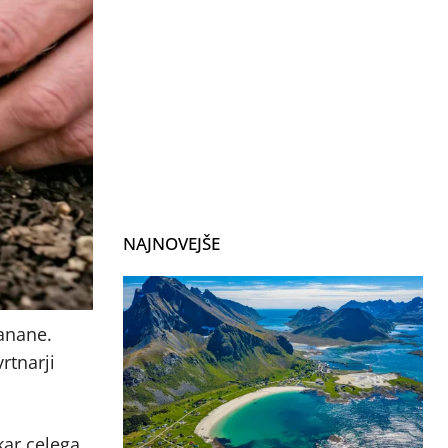
NAJNOVEJŠE
banane.
rtnarji
kar celega