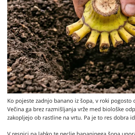
Ko pojeste zadnjo banano iz šopa, v roki pogosto o
Večina ga brez razmišljanja vrže med biološke odp
zakopljejo ob rastline na vrtu. Pa je to res dobra i
V resnici pa lahko te peclje bananinega šopa upor