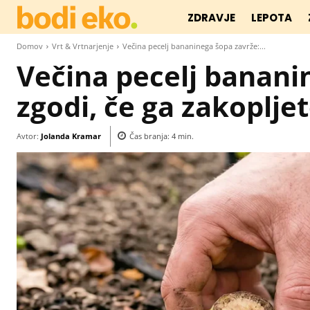
ZDRAVJE
LEPOTA
Domov
Vrt & Vrtnarjenje
Večina pecelj bananinega šopa zavrže:...
Večina pecelj bananin
zgodi, če ga zakoplje
Avtor:
Jolanda Kramar
Čas branja:
4
min.