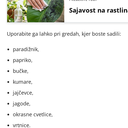
Sajavost na rastlin
Uporabite ga lahko pri gredah, kjer boste sadili:
paradižnik,
papriko,
bučke,
kumare,
jajčevce,
jagode,
okrasne cvetlice,
vrtnice.