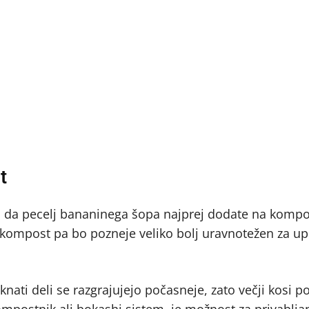
t
v, da pecelj bananinega šopa najprej dodate na komp
i, kompost pa bo pozneje veliko bolj uravnotežen za u
knati deli se razgrajujejo počasneje, zato večji kosi p
postnik ali bokashi sistem, je možnost za privabljanj