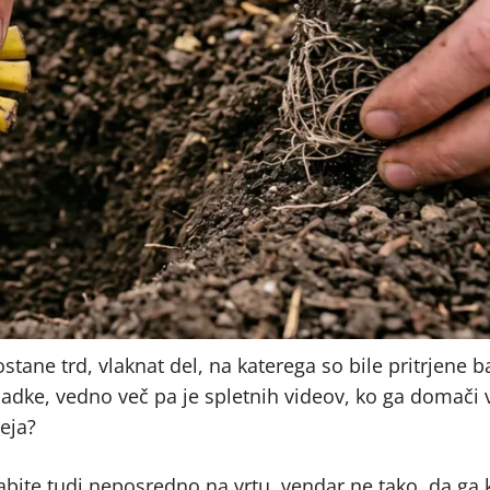
stane trd, vlaknat del, na katerega so bile pritrjene 
adke, vedno več pa je spletnih videov, ko ga domači v
deja?
abite tudi neposredno na vrtu, vendar ne tako, da ga 