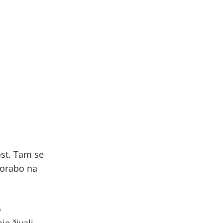
ost. Tam se
porabo na
o
e živali