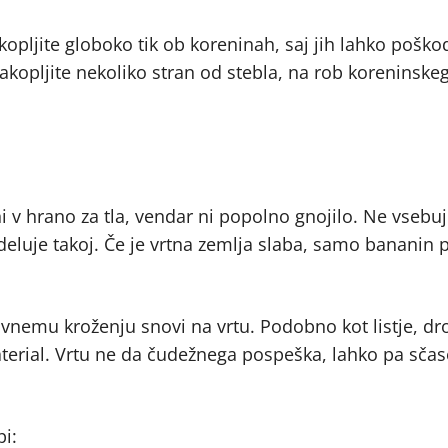
 kopljite globoko tik ob koreninah, saj jih lahko poško
 zakopljite nekoliko stran od stebla, na rob koreninske
ni v hrano za tla, vendar ni popolno gnojilo. Ne vsebu
e deluje takoj. Če je vrtna zemlja slaba, samo bananin 
vnemu kroženju snovi na vrtu. Podobno kot listje, dr
 material. Vrtu ne da čudežnega pospeška, lahko pa sč
pi: