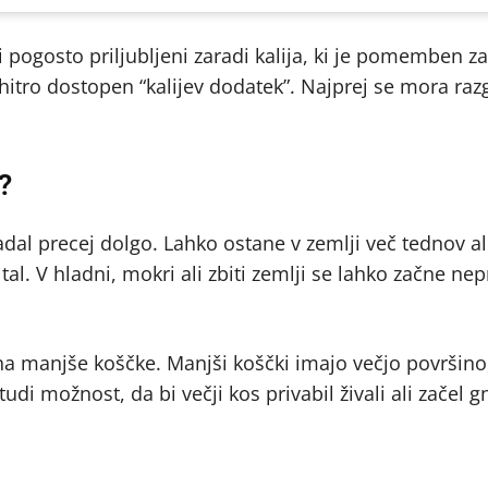
i pogosto priljubljeni zaradi kalija, ki je pomemben z
 hitro dostopen “kalijev dodatek”. Najprej se mora razg
?
dal precej dolgo. Lahko ostane v zemlji več tednov al
al. V hladni, mokri ali zbiti zemlji se lahko začne nep
na manjše koščke. Manjši koščki imajo večjo površino,
i možnost, da bi večji kos privabil živali ali začel gn