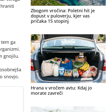
 hraniti
Zbogom vročina: Poletni hit je
dopust v puloverju, kjer vas
pričaka 15 stopinj
i tem ga
organizmi.
m gnojilu.
sposobnejša
ko snovjo.
Hrana v vročem avtu: Kdaj jo
morate zavreči