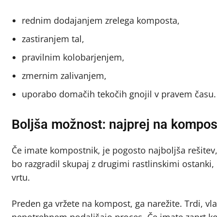
rednim dodajanjem zrelega komposta,
zastiranjem tal,
pravilnim kolobarjenjem,
zmernim zalivanjem,
uporabo domačih tekočih gnojil v pravem času.
Boljša možnost: najprej na kompos
Če imate kompostnik, je pogosto najboljša rešite
bo razgradil skupaj z drugimi rastlinskimi ostank
vrtu.
Preden ga vržete na kompost, ga narežite. Trdi, vla
nepotrebnem podaljšajo proces. Če imate zaprt kom