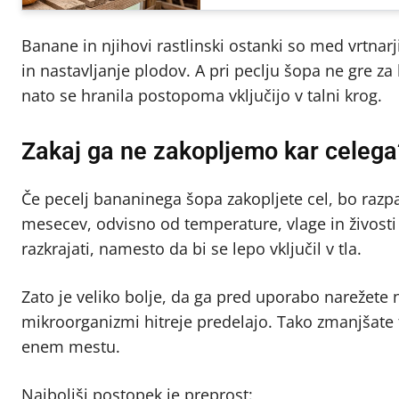
Banane in njihovi rastlinski ostanki so med vrtnarj
in nastavljanje plodov. A pri peclju šopa ne gre za
nato se hranila postopoma vključijo v talni krog.
Zakaj ga ne zakopljemo kar celega
Če pecelj bananinega šopa zakopljete cel, bo razpa
mesecev, odvisno od temperature, vlage in živosti t
razkrajati, namesto da bi se lepo vključil v tla.
Zato je veliko bolje, da ga pred uporabo narežete 
mikroorganizmi hitreje predelajo. Tako zmanjšate tud
enem mestu.
Najboljši postopek je preprost: