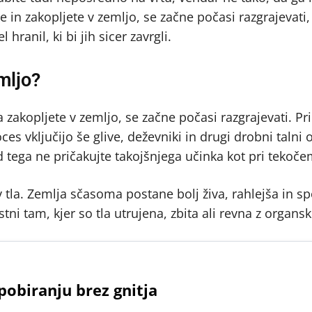
e in zakopljete v zemljo, se začne počasi razgrajevati,
ranil, ki bi jih sicer zavrgli.
mljo?
 zakopljete v zemljo, se začne počasi razgrajevati. Pr
s vključijo še glive, deževniki in drugi drobni talni 
od tega ne pričakujte takojšnjega učinka kot pri tekoče
 tla. Zemlja sčasoma postane bolj živa, rahlejša in 
tni tam, kjer so tla utrujena, zbita ali revna z organs
pobiranju brez gnitja