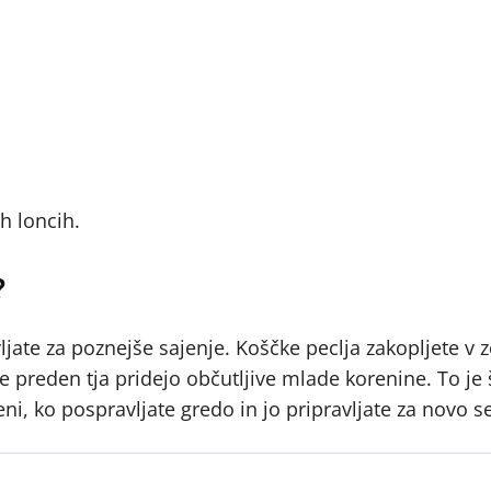
,
h loncih.
?
vljate za poznejše sajenje. Koščke peclja zakopljete v 
e preden tja pridejo občutljive mlade korenine. To je
i, ko pospravljate gredo in jo pripravljate za novo s