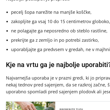
pecelj šopa narežite na manjše koščke,
zakopljite ga vsaj 10 do 15 centimetrov globoko
ne polagajte ga neposredno ob steblo rastline,
prekrijte ga z zemljo in po potrebi zastirko,
uporabljajte ga predvsem v gredah, ne v majhni
Kje na vrtu ga je najbolje uporabiti
Najvarnejša uporaba je v prazni gredi, ki jo pripra
nekaj tednov pred sajenjem, da se razkroj začne, š
uporabno spomladi pred sajenjem plodovk ali jesen
PREBERITE TUDI