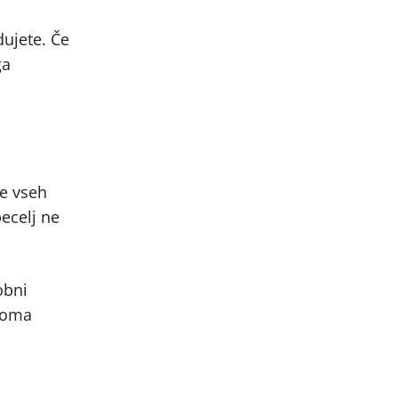
dujete. Če
ga
je vseh
pecelj ne
obni
asoma