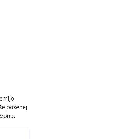
zemljo
 še posebej
ezono.