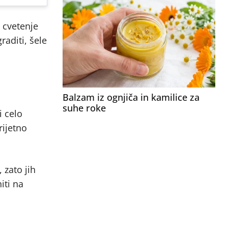
a cvetenje
raditi, šele
Balzam iz ognjiča in kamilice za
suhe roke
i celo
rijetno
 zato jih
iti na