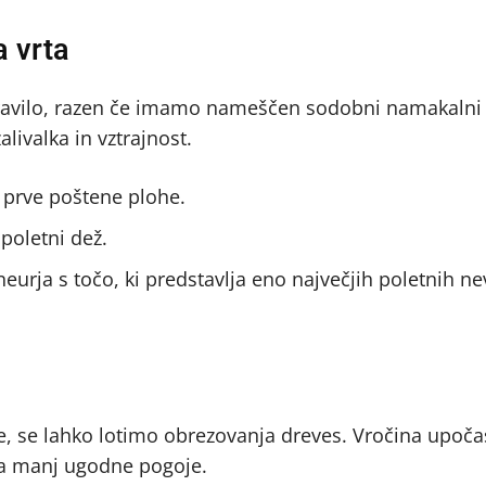
a vrta
pravilo, razen če imamo nameščen sodobni namakalni 
alivalka in vztrajnost.
o prve poštene plohe.
poletni dež.
neurja s točo, ki predstavlja eno največjih poletnih ne
e, se lahko lotimo obrezovanja dreves. Vročina upoča
 na manj ugodne pogoje.