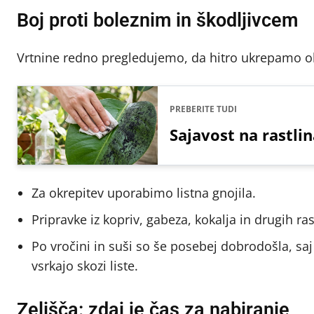
Boj proti boleznim in škodljivcem
Vrtnine redno pregledujemo, da hitro ukrepamo ob 
PREBERITE TUDI
Sajavost na rastlin
Za okrepitev uporabimo listna gnojila.
Pripravke iz kopriv, gabeza, kokalja in drugih r
Po vročini in suši so še posebej dobrodošla, saj
vsrkajo skozi liste.
Zelišča: zdaj je čas za nabiranje