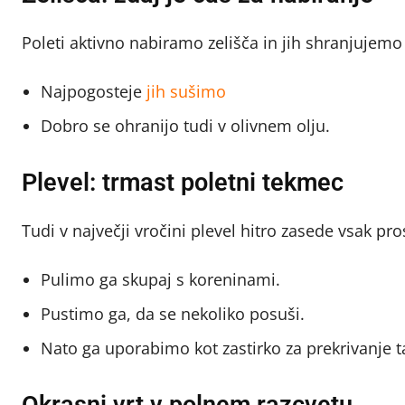
Poleti aktivno nabiramo zelišča in jih shranjujem
Najpogosteje
jih sušimo
Dobro se ohranijo tudi v olivnem olju.
Plevel: trmast poletni tekmec
Tudi v največji vročini plevel hitro zasede vsak pros
Pulimo ga skupaj s koreninami.
Pustimo ga, da se nekoliko posuši.
Nato ga uporabimo kot zastirko za prekrivanje tal
Okrasni vrt v polnem razcvetu