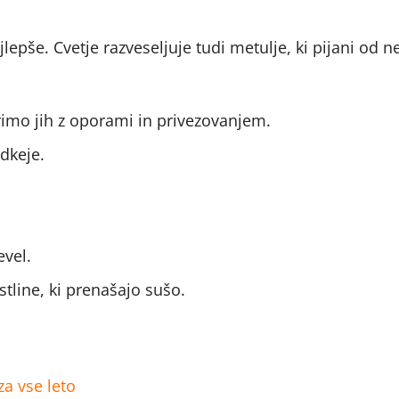
epše. Cvetje razveseljuje tudi metulje, ki pijani od n
primo jih z oporami in privezovanjem.
edkeje.
vel.
stline, ki prenašajo sušo.
za vse leto