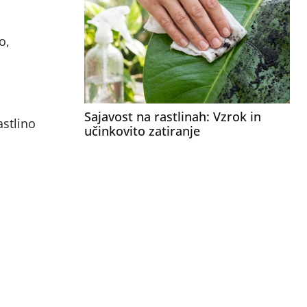
o,
Sajavost na rastlinah: Vzrok in
astlino
učinkovito zatiranje