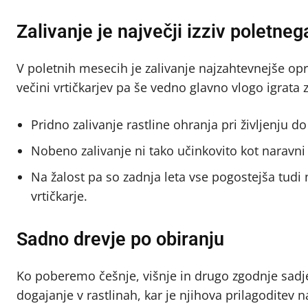
Zalivanje je največji izziv poletneg
V poletnih mesecih je zalivanje najzahtevnejše o
večini vrtičkarjev pa še vedno glavno vlogo igrata z
Pridno zalivanje rastline ohranja pri življenju d
Nobeno zalivanje ni tako učinkovito kot naravni 
Na žalost pa so zadnja leta vse pogostejša tudi 
vrtičkarje.
Sadno drevje po obiranju
Ko poberemo češnje, višnje in drugo zgodnje sadj
dogajanje v rastlinah, kar je njihova prilagoditev