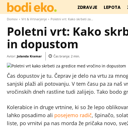
ZDRAVJE
LEPOTA
Domov
Vrt & Vrtnarjenje
Poletni vrt: Kako skrbeti za...
Poletni vrt: Kako skr
in dopustom
Avtor:
Jolanda Kramar
Čas branja:
2
min.
Čas dopustov je tu. Čeprav je delo na vrtu za mnog
sanjski plaži ali potovanju. V tem času pa za naš vr
vročinskih dneh rastline tudi zalijejo. Tako bodo g
Kolerabice in druge vrtnine, ki so že lepo oblik
lahko posadimo ali
posejemo radič
, špinačo, sol
liste, po vrnitvi pa nas morda že pričaka novo, sve