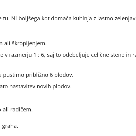
 tu. Ni boljšega kot domača kuhinja z lastno zelenjav
 ali škropljenjem.
e v razmerju 1 : 6, saj to odebeljuje celične stene in r
u pustimo približno 6 plodov.
to nastavitev novih plodov.
.
 ali radičem.
n graha.