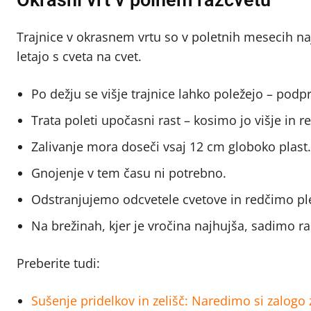
Trajnice v okrasnem vrtu so v poletnih mesecih najl
letajo s cveta na cvet.
Po dežju se višje trajnice lahko poležejo – pod
Trata poleti upočasni rast – kosimo jo višje in r
Zalivanje mora doseči vsaj 12 cm globoko plast.
Gnojenje v tem času ni potrebno.
Odstranjujemo odcvetele cvetove in redčimo ple
Na brežinah, kjer je vročina najhujša, sadimo ra
Preberite tudi:
Sušenje pridelkov in zelišč: Naredimo si zalogo 