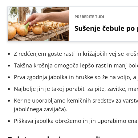
PREBERITE TUDI
Sušenje čebule po 
Z redčenjem goste rasti in križajočih vej se kroš
Takšna krošnja omogoča lepšo rast in manj bole
Prva zgodnja jabolka in hruške so že na voljo, a 
Najbolje jih je takoj porabiti za pite, zavitke, 
Ker ne uporabljamo kemičnih sredstev za varstvo
jabolčnega zavijača).
Piškava jabolka obrežemo in jih uporabimo ena