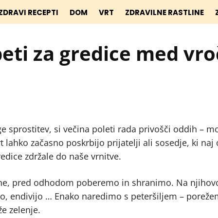
ZDRAVI RECEPTI
DOM
VRT
ZDRAVILNE RASTLINE
beti za gredice med vro
e sprostitev, si večina poleti rada privošči oddih – m
t lahko začasno poskrbijo prijatelji ali sosedje, ki naj
redice zdržale do naše vrnitve.
ovane, pred odhodom poberemo in shranimo. Na njiho
ato, endivijo … Enako naredimo s peteršiljem – pore
že zelenje.