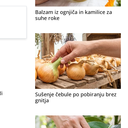
Balzam iz ognjiča in kamilice za
suhe roke
di
Sušenje čebule po pobiranju brez
gnitja