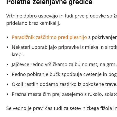
Poletne zelenjavne gredice
Vrtnine dobro uspevajo in tudi prve plodovke so že
pridelano brez kemikalij.
Paradižnik zaščitimo pred plesnijo
s pokrivanjem
Nekateri uporabljajo pripravke iz mleka in sirotk
krepi.
Jajčevce redno vršičkamo za bujno rast, na grm
Redno pobiranje bučk spodbuja cvetenje in boga
Okoli rastlin dodamo zastirko iz pokošene trave
Prazna mesta čim prej zasejemo z rukolo, solato
Še vedno je pravi čas tudi za setev nizkega fižola i