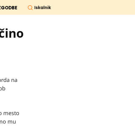
Iskalnik
ZGODBE
čino
orda na
 ob
vo mesto
žemo mu