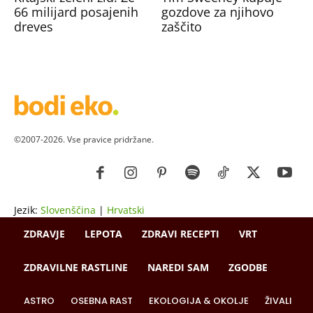
66 milijard posajenih
gozdove za njihovo
dreves
zaščito
©2007-2026. Vse pravice pridržane.
Jezik:
Slovenščina
|
Hrvatski
ZDRAVJE
LEPOTA
ZDRAVI RECEPTI
VRT
ZDRAVILNE RASTLINE
NAREDI SAM
ZGODBE
ASTRO
OSEBNA RAST
EKOLOGIJA & OKOLJE
ŽIVALI