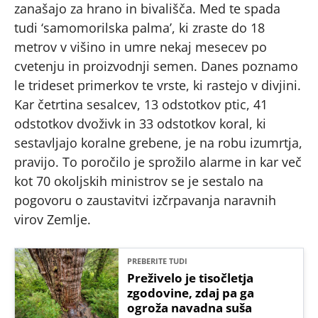
zanašajo za hrano in bivališča. Med te spada
tudi ‘samomorilska palma’, ki zraste do 18
metrov v višino in umre nekaj mesecev po
cvetenju in proizvodnji semen. Danes poznamo
le trideset primerkov te vrste, ki rastejo v divjini.
Kar četrtina sesalcev, 13 odstotkov ptic, 41
odstotkov dvoživk in 33 odstotkov koral, ki
sestavljajo koralne grebene, je na robu izumrtja,
pravijo. To poročilo je sprožilo alarme in kar več
kot 70 okoljskih ministrov se je sestalo na
pogovoru o zaustavitvi izčrpavanja naravnih
virov Zemlje.
PREBERITE TUDI
Preživelo je tisočletja
zgodovine, zdaj pa ga
ogroža navadna suša