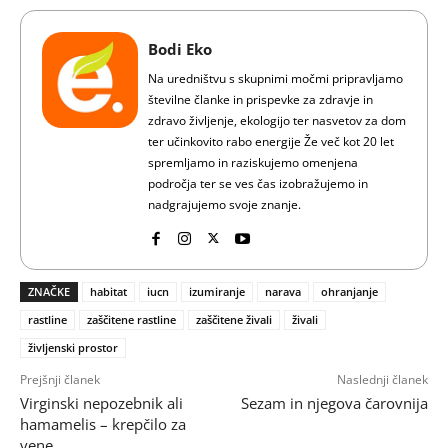
Bodi Eko
Na uredništvu s skupnimi močmi pripravljamo
številne članke in prispevke za zdravje in
zdravo življenje, ekologijo ter nasvetov za dom
ter učinkovito rabo energije Že več kot 20 let
spremljamo in raziskujemo omenjena
področja ter se ves čas izobražujemo in
nadgrajujemo svoje znanje.
ZNAČKE
habitat
iucn
izumiranje
narava
ohranjanje
rastline
zaščitene rastline
zaščitene živali
živali
življenski prostor
Prejšnji članek
Naslednji članek
Virginski nepozebnik ali
Sezam in njegova čarovnija
hamamelis – krepčilo za
vene