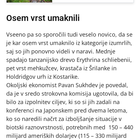
Osem vrst umaknili
Vseeno pa so sporočili tudi veselo novico, da se
je kar osem vrst umaknilo iz kategorije izumrlih,
saj so jih ponovno videli v naravi. Mednje
spadajo tanzanijsko drevo Erythrina schliebenii,
pet vrst mehkužcev, krastača iz Šrilanke in
Holdridgov urh iz Kostarike.
Okoljski ekonomist Pavan Sukhdev je povedal,
da je v sredo strokovna komisija ugotovila, da bi
bilo za izpolnitev ciljev, ki so si jih zadali na
konferenci na Japonskem pred dvema letoma,
ko so naredili načrt za izboljšanje situacije v
biotski raznovrstnosti, potrebnih med 150 – 440
milijard ameriških dolarjev (115 – 330 milijard