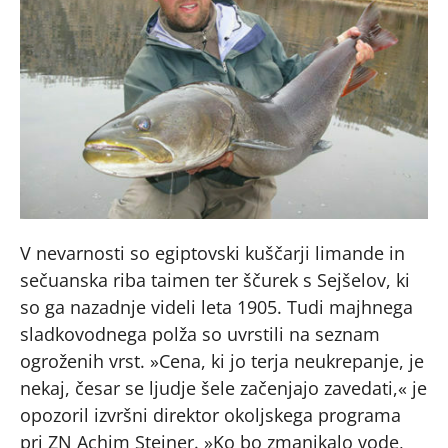
V nevarnosti so egiptovski kuščarji limande in
sečuanska riba taimen ter ščurek s Sejšelov, ki
so ga nazadnje videli leta 1905. Tudi majhnega
sladkovodnega polža so uvrstili na seznam
ogroženih vrst. »Cena, ki jo terja neukrepanje, je
nekaj, česar se ljudje šele začenjajo zavedati,« je
opozoril izvršni direktor okoljskega programa
pri ZN Achim Steiner. »Ko bo zmanjkalo vode,