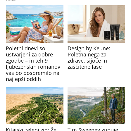
Poletni dnevi so
Design by Keune:
ustvarjeni za dobre
Poletna nega za
zgodbe – in teh 9
zdrave, sijoče in
ljubezenskih romanov
zaščitene lase
vas bo pospremilo na
najlepši oddih
Kitajski zeleni zid: Že
Tim Sweeney kupuje