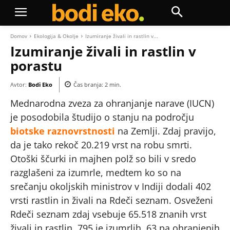
Domov
Ekologija & Okolje
Izumiranje živali in rastlin v...
Izumiranje živali in rastlin v
porastu
Avtor:
Bodi Eko
Čas branja:
2
min.
Mednarodna zveza za ohranjanje narave (IUCN)
je posodobila študijo o stanju na področju
biotske raznovrstnosti
na Zemlji. Zdaj pravijo,
da je tako rekoč 20.219 vrst na robu smrti.
Otoški ščurki in majhen polž so bili v sredo
razglašeni za izumrle, medtem ko so na
srečanju okoljskih ministrov v Indiji dodali 402
vrsti rastlin in živali na Rdeči seznam. Osveženi
Rdeči seznam zdaj vsebuje 65.518 znanih vrst
živali in rastlin, 795 je izumrlih, 63 pa ohranjenih