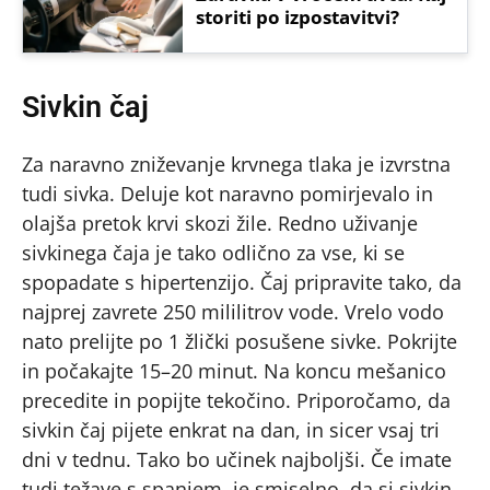
storiti po izpostavitvi?
Sivkin čaj
Za naravno zniževanje krvnega tlaka je izvrstna
tudi sivka. Deluje kot naravno pomirjevalo in
olajša pretok krvi skozi žile. Redno uživanje
sivkinega čaja je tako odlično za vse, ki se
spopadate s hipertenzijo. Čaj pripravite tako, da
najprej zavrete 250 mililitrov vode. Vrelo vodo
nato prelijte po 1 žlički posušene sivke. Pokrijte
in počakajte 15–20 minut. Na koncu mešanico
precedite in popijte tekočino. Priporočamo, da
sivkin čaj pijete enkrat na dan, in sicer vsaj tri
dni v tednu. Tako bo učinek najboljši. Če imate
tudi težave s spanjem, je smiselno, da si sivkin