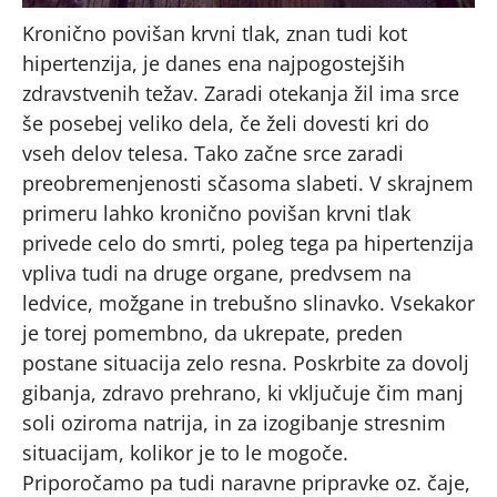
Kronično povišan krvni tlak, znan tudi kot
hipertenzija, je danes ena najpogostejših
zdravstvenih težav. Zaradi otekanja žil ima srce
še posebej veliko dela, če želi dovesti kri do
vseh delov telesa. Tako začne srce zaradi
preobremenjenosti sčasoma slabeti. V skrajnem
primeru lahko kronično povišan krvni tlak
privede celo do smrti, poleg tega pa hipertenzija
vpliva tudi na druge organe, predvsem na
ledvice, možgane in trebušno slinavko. Vsekakor
je torej pomembno, da ukrepate, preden
postane situacija zelo resna. Poskrbite za dovolj
gibanja, zdravo prehrano, ki vključuje čim manj
soli oziroma natrija, in za izogibanje stresnim
situacijam, kolikor je to le mogoče.
Priporočamo pa tudi naravne pripravke oz. čaje,