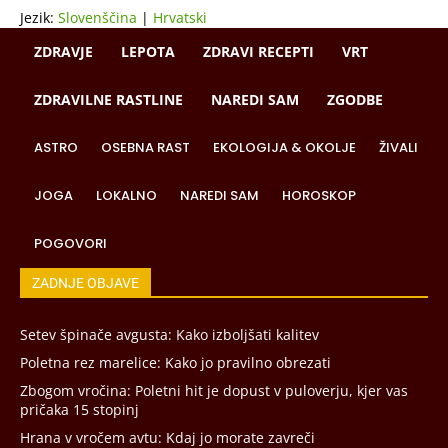
Jezik:
Slovenščina
|
Hrvatski
ZDRAVJE
LEPOTA
ZDRAVI RECEPTI
VRT
ZDRAVILNE RASTLINE
NAREDI SAM
ZGODBE
ASTRO
OSEBNA RAST
EKOLOGIJA & OKOLJE
ŽIVALI
JOGA
LOKALNO
NAREDI SAM
HOROSKOP
POGOVORI
ZADNJE OBJAVE
Setev špinače avgusta: Kako izboljšati kalitev
Poletna rez marelice: Kako jo pravilno obrezati
Zbogom vročina: Poletni hit je dopust v puloverju, kjer vas
pričaka 15 stopinj
Hrana v vročem avtu: Kdaj jo morate zavreči