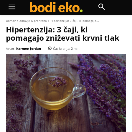
Domov
Zdravje & prehrana
Hipertenzija: 3 čaji, ki pomagajo...
Hipertenzija: 3 čaji, ki
pomagajo zniževati krvni tlak
Avtor:
Karmen Jordan
Čas branja:
2
min.