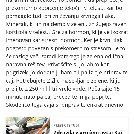
prekomerno kopičenje tekočin v telesu, kar bo
pomagalo tudi pri zniževanju krvnega tlaka.
Minerali, ki jih najdemo v zeleni, znižujejo raven
kortizola v telesu. Gre za hormon, ki je velikokrat
imenovan kar stresni hormon. Ker je krvni tlak
pogosto povezan s prekomernim stresom, je to
še razlog več, zaradi katerega je zelena odlična
naravna rešitev. Privoščite si jo lahko kot
prigrizek, jo dodate juham ali pa iz nje pripravite
čaj. Potrebujete 2 žlici nasekljane zelene, ki jo
prelijte z 250 mililitri vrele vode. Počakajte 15
minut, nato pa čaj precedite in ga popijte.
Skodelico tega čaja si pripravite enkrat dnevno.
PREBERITE TUDI
Zdravila v vročem avtu: Kaj