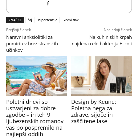
ZNAČKE
čaj
hipertenzija
krvni tlak
Prejšnji članek
Naslednji članek
Naravni anksiolitiki za
Na kuhinjskih krpah
pomiritev brez stranskih
najdena celo bakterija E. coli
učinkov
Poletni dnevi so
Design by Keune:
ustvarjeni za dobre
Poletna nega za
zgodbe – in teh 9
zdrave, sijoče in
ljubezenskih romanov
zaščitene lase
vas bo pospremilo na
najlepši oddih