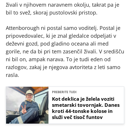
živali v njihovem naravnem okolju, takrat pa je
bil to svež, skoraj pustolovski pristop.
Attenborough ni postal samo voditelj. Postal je
pripovedovalec, ki je znal gledalce odpeljati v
deževni gozd, pod gladino oceana ali med
gorile, ne da bi pri tem zasenčil živali. V središču
ni bil on, ampak narava. To je tudi eden od
razlogov, zakaj je njegova avtoriteta z leti samo
rasla.
PREBERITE TUDI
Kot deklica je želela voziti
smetarski tovornjak. Danes
kroti 44-tonske kolose in
služi več tisoč funtov