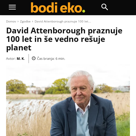
Domov
Zgodbe
David Attenborough praznuje 100 let...
David Attenborough praznuje
100 let in še vedno rešuje
planet
Avtor:
M. K.
Čas branja:
6
min.