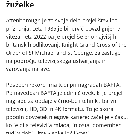
žuželke
Attenborough je za svoje delo prejel številna
priznanja. Leta 1985 je bil prvič povzdignjen v
viteza, leta 2022 pa je prejel še eno najvišjih
britanskih odlikovanj, Knight Grand Cross of the
Order of St Michael and St George, za zasluge
na področju televizijskega ustvarjanja in
varovanja narave.
Poseben rekord ima tudi pri nagradah BAFTA.
Po navedbah BAFTA je edini človek, ki je prejel
nagrade za oddaje v črno-beli tehniki, barvni
televiziji, HD, 3D in 4K formatu. To je skoraj
popoln povzetek njegove kariere: začel je v času,
ko je bila televizija mlada, in ostal pomemben
tudi v dobi ultra visoke ločljivosti.