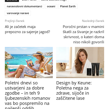
naravoslovni dokumentarci
oceani
Planet Earth
varovanje narave
Prejšnji članek
Naslednji članek
Ali je začetek maja
Poročni prstan v mamini
prepozno za sajenje jagod?
škatli za šivanje je razkril
skrivnost, o kateri doma
niso nikoli govorili
Poletni dnevi so
Design by Keune:
ustvarjeni za dobre
Poletna nega za
zgodbe – in teh 9
zdrave, sijoče in
ljubezenskih romanov
zaščitene lase
vas bo pospremilo na
najlepši oddih