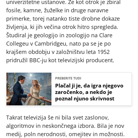
univerzitetne ustanove. Že kot otrok je zbiral
fosile, kamne, žuželke in druge naravne
primerke, torej natanko tiste drobne dokaze
življenja, ki jih večina otrok hitro spregleda.
Študiral je geologijo in zoologijo na Clare
Collegeu v Cambridgeu, nato pa se je po
krajšem obdobju v založništvu leta 1952
pridružil BBC-ju kot televizijski producent.
PREBERITE TUDI
Plačal ji je, da igra njegovo
zaročenko, a nekdo je
poznal njuno skrivnost
Takrat televizija še ni bila svet zaslonov,
algoritmov in neskončnega izbora. Bila je nov
medij, poln nerodnosti, omejitev in možnosti.