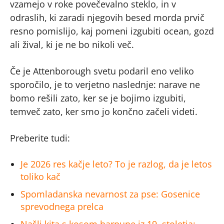
vzamejo v roke povečevalno steklo, in v
odraslih, ki zaradi njegovih besed morda prvič
resno pomislijo, kaj pomeni izgubiti ocean, gozd
ali žival, ki je ne bo nikoli več.
Če je Attenborough svetu podaril eno veliko
sporočilo, je to verjetno naslednje: narave ne
bomo rešili zato, ker se je bojimo izgubiti,
temveč zato, ker smo jo končno začeli videti.
Preberite tudi:
Je 2026 res kačje leto? To je razlog, da je letos
toliko kač
Spomladanska nevarnost za pse: Gosenice
sprevodnega prelca
Našli kita s kosom harpune iz 19. stoletja: