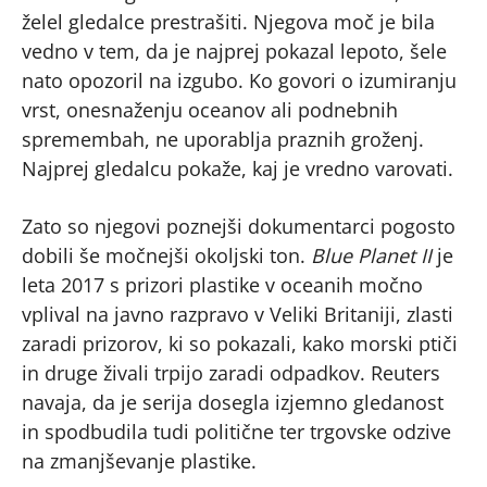
želel gledalce prestrašiti. Njegova moč je bila
vedno v tem, da je najprej pokazal lepoto, šele
nato opozoril na izgubo. Ko govori o izumiranju
vrst, onesnaženju oceanov ali podnebnih
spremembah, ne uporablja praznih groženj.
Najprej gledalcu pokaže, kaj je vredno varovati.
Zato so njegovi poznejši dokumentarci pogosto
dobili še močnejši okoljski ton.
Blue Planet II
je
leta 2017 s prizori plastike v oceanih močno
vplival na javno razpravo v Veliki Britaniji, zlasti
zaradi prizorov, ki so pokazali, kako morski ptiči
in druge živali trpijo zaradi odpadkov. Reuters
navaja, da je serija dosegla izjemno gledanost
in spodbudila tudi politične ter trgovske odzive
na zmanjševanje plastike.