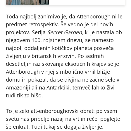
Toda najbolj zanimivo je, da Attenborough ni le
predmet retrospektiv. Še vedno je del novih
projektov. Serija
Secret Garden
, ki je nastala ob
njegovem 100. rojstnem dnevu, se namesto
najbolj oddaljenih kotičkov planeta posveča
življenju v britanskih vrtovih. Po sedmih
desetletjih raziskovanja eksotičnih krajev se je
Attenborough v njej simbolično vrnil bližje
domu in pokazal, da se divjina ne začne šele v
Amazoniji ali na Antarktiki, temveč lahko živi
tudi tik za hišo.
To je zelo att-enboroughovski obrat: po vsem
svetu nas pripelje nazaj na vrt in reče, poglejte
še enkrat. Tudi tukaj se dogaja življenje.