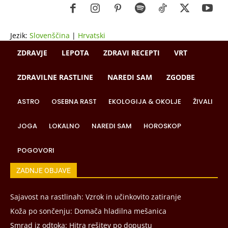
Jezik:
Slovenščina
|
Hrvatski
ZDRAVJE
LEPOTA
ZDRAVI RECEPTI
VRT
ZDRAVILNE RASTLINE
NAREDI SAM
ZGODBE
ASTRO
OSEBNA RAST
EKOLOGIJA & OKOLJE
ŽIVALI
JOGA
LOKALNO
NAREDI SAM
HOROSKOP
POGOVORI
ZADNJE OBJAVE
Sajavost na rastlinah: Vzrok in učinkovito zatiranje
Koža po sončenju: Domača hladilna mešanica
Smrad iz odtoka: Hitra rešitev po dopustu