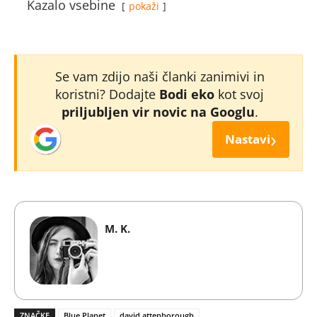
Kazalo vsebine
pokaži
Se vam zdijo naši članki zanimivi in
koristni? Dodajte
Bodi eko
kot svoj
priljubljen vir novic na Googlu
.
›
Nastavi
M. K.
ZNAČKE
Blue Planet
david attenborough