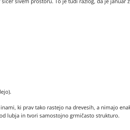
sicer sivem prostoru. To je tudi razlog, da je januar z
ejo).
nami, ki prav tako rastejo na drevesih, a nimajo ena
od lubja in tvori samostojno grmičasto strukturo.