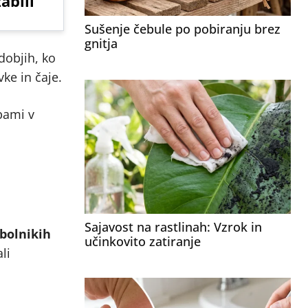
abili
Sušenje čebule po pobiranju brez
gnitja
dobjih, ko
vke in čaje.
bami v
Sajavost na rastlinah: Vzrok in
 bolnikih
učinkovito zatiranje
li