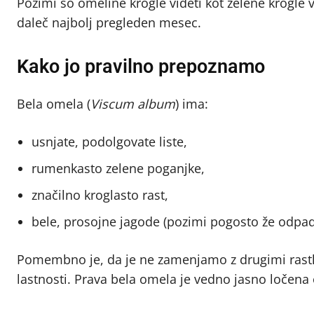
Pozimi so omeline krogle videti kot zelene krogle v 
daleč najbolj pregleden mesec.
Kako jo pravilno prepoznamo
Bela omela (
Viscum album
) ima:
usnjate, podolgovate liste,
rumenkasto zelene poganjke,
značilno kroglasto rast,
bele, prosojne jagode (pozimi pogosto že odpad
Pomembno je, da je ne zamenjamo z drugimi rastli
lastnosti. Prava bela omela je vedno jasno ločena 