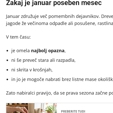
Zakaj je januar poseben mesec
Januar združuje več pomembnih dejavnikov. Drevesa
jagode že večinoma odpadle ali posušene, rastlina p
V tem času:
je omela
najbolj opazna
,
ni še preveč stara ali razpadla,
ni skrita v krošnjah,
in jo je mogoče nabrati brez listne mase okolišk
Zato nabiralci pravijo, da se prava sezona začne 
PREBERITE TUDI