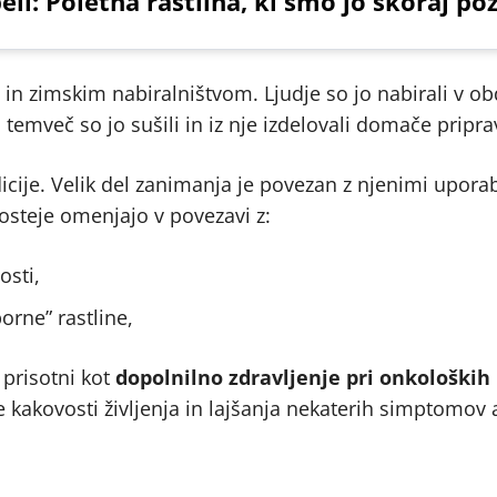
eli: Poletna rastlina, ki smo jo skoraj poz
 in zimskim nabiralništvom. Ljudje so jo nabirali v ob
, temveč so jo sušili in iz nje izdelovali domače pripra
icije. Velik del zanimanja je povezan z njenimi upora
gosteje omenjajo v povezavi z:
osti,
rne” rastline,
 prisotni kot
dopolnilno zdravljenje pri onkoloških
akovosti življenja in lajšanja nekaterih simptomov a