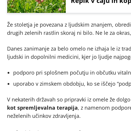
Repik v čaju in kop
Že stoletja je povezana z ljudskim znanjem, obredi
drugih zelenih rastlin skoraj ni bilo. Ne le za okras
Danes zanimanje za belo omelo ne izhaja le iz trad
ljudski in dopolnilni medicini, kjer jo ljudje najpo
podporo pri splošnem počutju in občutku vitaln
uporabo v zimskem obdobju, ko se iščejo “podpo
V nekaterih državah so pripravki iz omele že dolgo
kot spremljevalna terapija
, z namenom podpore k
neželenih učinkov zdravljenja.