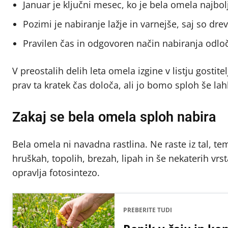
Januar je ključni mesec, ko je bela omela najbolj
Pozimi je nabiranje lažje in varnejše, saj so dre
Pravilen čas in odgovoren način nabiranja odlo
V preostalih delih leta omela izgine v listju gostite
prav ta kratek čas določa, ali jo bomo sploh še lahk
Zakaj se bela omela sploh nabira
Bela omela ni navadna rastlina. Ne raste iz tal, te
hruškah, topolih, brezah, lipah in še nekaterih vrs
opravlja fotosintezo.
PREBERITE TUDI