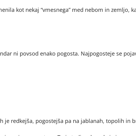
pomenila kot nekaj “vmesnega” med nebom in zemljo, ka
endar ni povsod enako pogosta. Najpogosteje se pojav
 je redkejša, pogostejša pa na jablanah, topolih in b