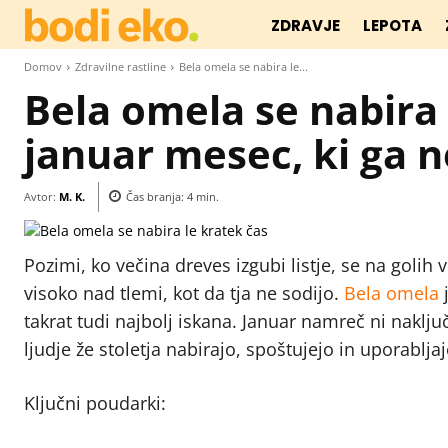
ZDRAVJE
LEPOTA
Domov
Zdravilne rastline
Bela omela se nabira le...
Bela omela se nabira 
januar mesec, ki ga 
Avtor:
M. K.
Čas branja:
4
min.
Pozimi, ko večina dreves izgubi listje, se na golih 
visoko nad tlemi, kot da tja ne sodijo.
Bela omela
j
takrat tudi najbolj iskana. Januar namreč ni naklju
ljudje že stoletja nabirajo, spoštujejo in uporabljaj
Ključni poudarki: