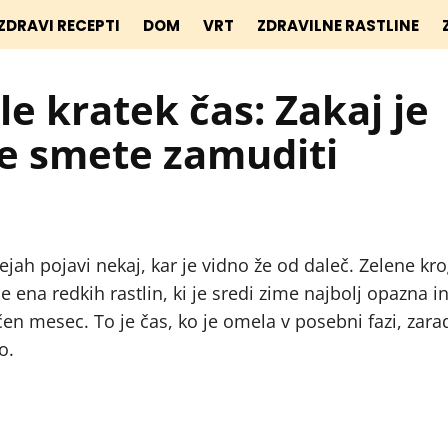
ZDRAVI RECEPTI
DOM
VRT
ZDRAVILNE RASTLINE
le kratek čas: Zakaj je
ne smete zamuditi
vejah pojavi nekaj, kar je vidno že od daleč. Zelene kro
e ena redkih rastlin, ki je sredi zime najbolj opazna i
čen mesec. To je čas, ko je omela v posebni fazi, zarad
o.