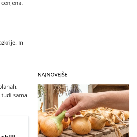
j cenjena.
zkrije. In
NAJNOVEJŠE
blanah,
a tudi sama