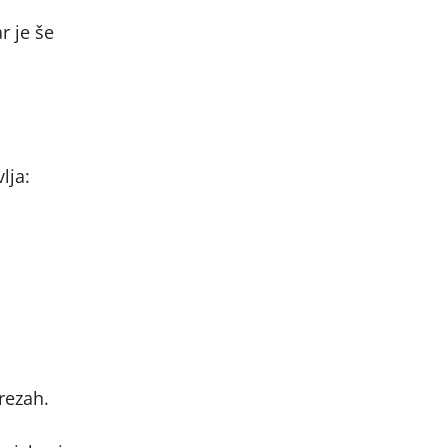
r je še
lja:
rezah.