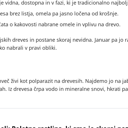
e vidna, dostopna in v fazi, ki je tradicionalno najbol
vesa brez listja, omela pa jasno ločena od krošnje.
čata o kakovosti nabrane omele in vplivu na drevo.
ljskih dreves in postane skoraj nevidna. Januar pa jo ra
o nabrali v pravi obliki.
mveč živi kot polparazit na drevesih. Najdemo jo na ja
tah. Iz drevesa črpa vodo in mineralne snovi, hkrati p