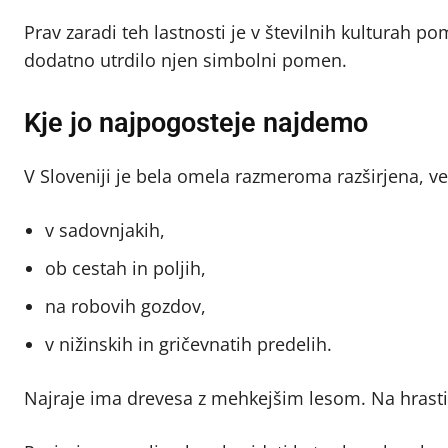
Prav zaradi teh lastnosti je v številnih kulturah 
dodatno utrdilo njen simbolni pomen.
Kje jo najpogosteje najdemo
V Sloveniji je bela omela razmeroma razširjena, v
v sadovnjakih,
ob cestah in poljih,
na robovih gozdov,
v nižinskih in gričevnatih predelih.
Najraje ima drevesa z mehkejšim lesom. Na hrastih