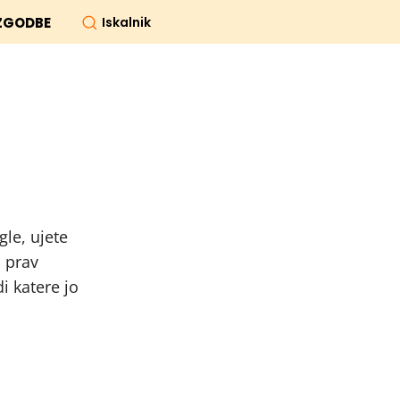
Iskalnik
ZGODBE
gle, ujete
n prav
i katere jo