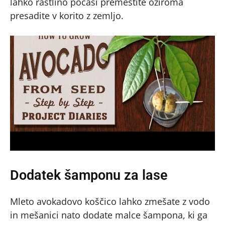
lahko rastlino počasi premestite oziroma
presadite v korito z zemljo.
Dodatek šamponu za lase
Mleto avokadovo koščico lahko zmešate z vodo
in mešanici nato dodate malce šampona, ki ga