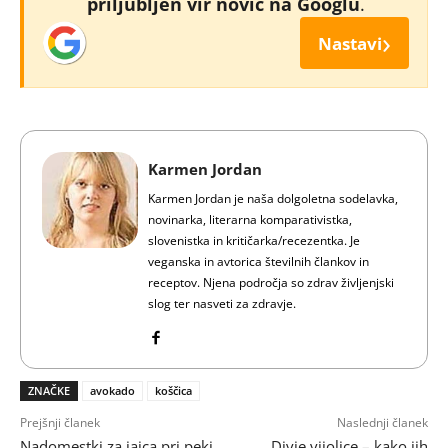
priljubljen vir novic na Googlu
.
›
Nastavi
Karmen Jordan
Karmen Jordan je naša dolgoletna sodelavka,
novinarka, literarna komparativistka,
slovenistka in kritičarka/recezentka. Je
veganska in avtorica številnih člankov in
receptov. Njena področja so zdrav življenjski
slog ter nasveti za zdravje.
ZNAČKE
avokado
koščica
Prejšnji članek
Naslednji članek
Nadomestki za jajca pri peki
Divje vijolice – kako jih