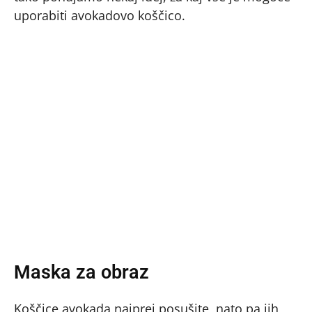
uporabiti avokadovo koščico.
Maska za obraz
Koščice avokada najprej posušite, nato pa jih