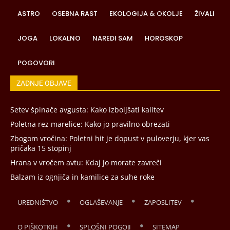
ASTRO
OSEBNA RAST
EKOLOGIJA & OKOLJE
ŽIVALI
JOGA
LOKALNO
NAREDI SAM
HOROSKOP
POGOVORI
ZADNJE OBJAVE
Setev špinače avgusta: Kako izboljšati kalitev
Poletna rez marelice: Kako jo pravilno obrezati
Zbogom vročina: Poletni hit je dopust v puloverju, kjer vas
pričaka 15 stopinj
Hrana v vročem avtu: Kdaj jo morate zavreči
Balzam iz ognjiča in kamilice za suhe roke
UREDNIŠTVO
OGLAŠEVANJE
ZAPOSLITEV
O PIŠKOTKIH
SPLOŠNI POGOJI
SITEMAP