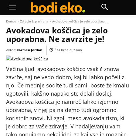
Domov
Zdravje & prehrana
Avokadova koščica je zelo uporabna....
Avokadova koščica je zelo
uporabna. Ne zavrzite je!
Avtor:
Karmen Jordan
Čas branja:
2
min.
Večina ljudi avokadovo koščico vsakič znova
zavrže, saj ne vedo dobro, kaj bi lahko počeli z
njo. Če mednje sodite tudi sami, boste že kmalu
ugotovili, kakšno napako ste delali doslej.
Avokadova koščica je namreč lahko izjemno
uporabna, v njej pa najdemo tudi ogromno
koristnih snovi. Ni zgolj meso avokada tisto, ki
je dobro za vaše zdravje. V nadaljevanju vam
tako ponujamo nekaj idej, za kaj vse je mogoče