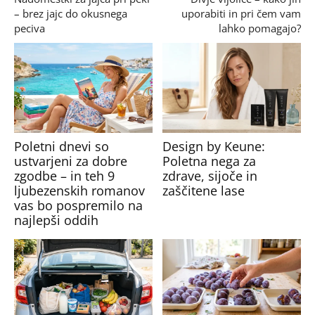
– brez jajc do okusnega
uporabiti in pri čem vam
peciva
lahko pomagajo?
Poletni dnevi so
Design by Keune:
ustvarjeni za dobre
Poletna nega za
zgodbe – in teh 9
zdrave, sijoče in
ljubezenskih romanov
zaščitene lase
vas bo pospremilo na
najlepši oddih