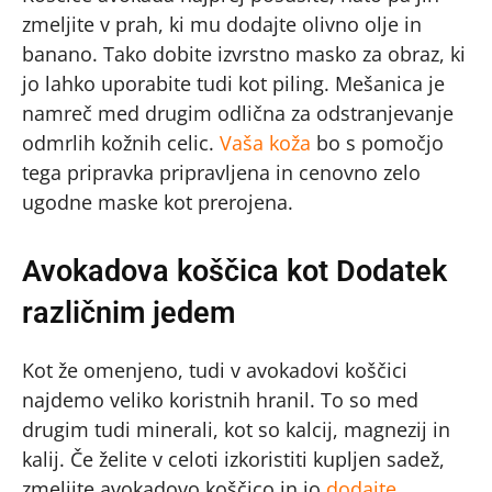
zmeljite v prah, ki mu dodajte olivno olje in
banano. Tako dobite izvrstno masko za obraz, ki
jo lahko uporabite tudi kot piling. Mešanica je
namreč med drugim odlična za odstranjevanje
odmrlih kožnih celic.
Vaša koža
bo s pomočjo
tega pripravka pripravljena in cenovno zelo
ugodne maske kot prerojena.
Avokadova koščica kot Dodatek
različnim jedem
Kot že omenjeno, tudi v avokadovi koščici
najdemo veliko koristnih hranil. To so med
drugim tudi minerali, kot so kalcij, magnezij in
kalij. Če želite v celoti izkoristiti kupljen sadež,
zmeljite avokadovo koščico in jo
dodajte