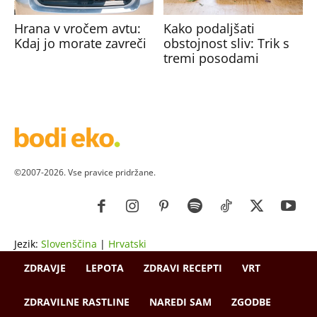
Hrana v vročem avtu:
Kako podaljšati
Kdaj jo morate zavreči
obstojnost sliv: Trik s
tremi posodami
©2007-2026. Vse pravice pridržane.
Jezik:
Slovenščina
|
Hrvatski
ZDRAVJE
LEPOTA
ZDRAVI RECEPTI
VRT
ZDRAVILNE RASTLINE
NAREDI SAM
ZGODBE