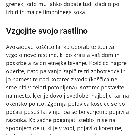
grenek, zato mu lahko dodate tudi sladilo po
izbiri in malce limoninega soka.
Vzgojite svojo rastlino
Avokadovo koščico lahko uporabite tudi za
vzgojo nove rastline, ki bo krasila vaš dom in
poskrbela za prijetnejše bivanje. Koščico najprej
operite, nato pa vanjo zapičite tri zobotrebce in
jo namestite nad kozarec z vodo (koščica ne
sme biti v celoti potopljena). Kozarec postavite
na mesto, kjer je dovolj svetlobe, najbolje kar na
okensko polico. Zgornja polovica koščice se bo
počasi posušila, v njej pa se bo verjetno pojavila
razpoka. Ko začne poganjati steblo in se na
spodnjem delu, ki je v vodi, pojavijo korenine,