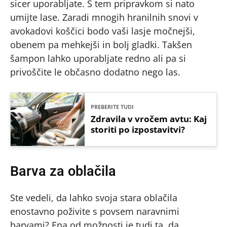
sicer uporabljate. S tem pripravkom si nato
umijte lase. Zaradi mnogih hranilnih snovi v
avokadovi koščici bodo vaši lasje močnejši,
obenem pa mehkejši in bolj gladki. Takšen
šampon lahko uporabljate redno ali pa si
privoščite le občasno dodatno nego las.
PREBERITE TUDI
Zdravila v vročem avtu: Kaj
storiti po izpostavitvi?
Barva za oblačila
Ste vedeli, da lahko svoja stara oblačila
enostavno poživite s povsem naravnimi
barvami? Ena od možnosti je tudi ta, da