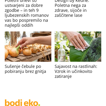
Poletni dnevi so
Design by Keune:
ustvarjeni za dobre
Poletna nega za
zgodbe – in teh 9
zdrave, sijoče in
ljubezenskih romanov
zaščitene lase
vas bo pospremilo na
najlepši oddih
Sušenje čebule po
Sajavost na rastlinah:
pobiranju brez gnitja
Vzrok in učinkovito
zatiranje