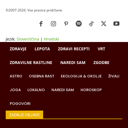
©2007-2026. Vse pravice pridržane.
Jezik:
Slovenščina
|
Hrvatski
ZDRAVJE
LEPOTA
ZDRAVI RECEPTI
VRT
ZDRAVILNE RASTLINE
NAREDI SAM
ZGODBE
ASTRO
OSEBNA RAST
EKOLOGIJA & OKOLJE
ŽIVALI
JOGA
LOKALNO
NAREDI SAM
HOROSKOP
POGOVORI
ZADNJE OBJAVE