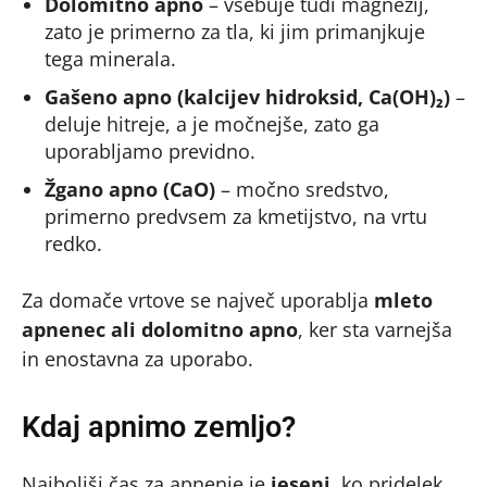
Dolomitno apno
– vsebuje tudi magnezij,
zato je primerno za tla, ki jim primanjkuje
tega minerala.
Gašeno apno (kalcijev hidroksid, Ca(OH)₂)
–
deluje hitreje, a je močnejše, zato ga
uporabljamo previdno.
Žgano apno (CaO)
– močno sredstvo,
primerno predvsem za kmetijstvo, na vrtu
redko.
Za domače vrtove se največ uporablja
mleto
apnenec ali dolomitno apno
, ker sta varnejša
in enostavna za uporabo.
Kdaj apnimo zemljo?
Najboljši čas za apnenje je
jeseni
, ko pridelek