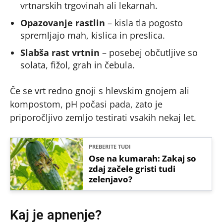
vrtnarskih trgovinah ali lekarnah.
Opazovanje rastlin
– kisla tla pogosto
spremljajo mah, kislica in preslica.
Slabša rast vrtnin
– posebej občutljive so
solata, fižol, grah in čebula.
Če se vrt redno gnoji s hlevskim gnojem ali
kompostom, pH počasi pada, zato je
priporočljivo zemljo testirati vsakih nekaj let.
PREBERITE TUDI
Ose na kumarah: Zakaj so
zdaj začele gristi tudi
zelenjavo?
Kaj je apnenje?