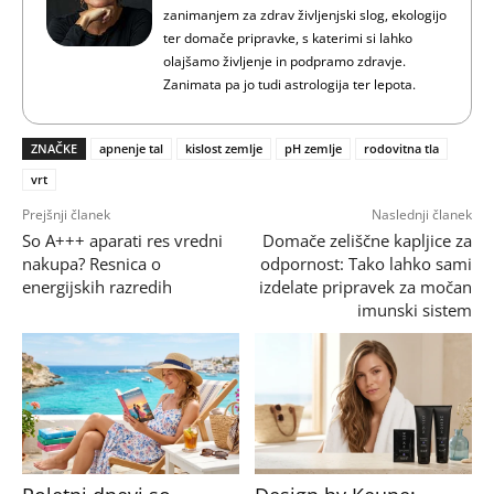
zanimanjem za zdrav življenjski slog, ekologijo
ter domače pripravke, s katerimi si lahko
olajšamo življenje in podpramo zdravje.
Zanimata pa jo tudi astrologija ter lepota.
ZNAČKE
apnenje tal
kislost zemlje
pH zemlje
rodovitna tla
vrt
Prejšnji članek
Naslednji članek
So A+++ aparati res vredni
Domače zeliščne kapljice za
nakupa? Resnica o
odpornost: Tako lahko sami
energijskih razredih
izdelate pripravek za močan
imunski sistem