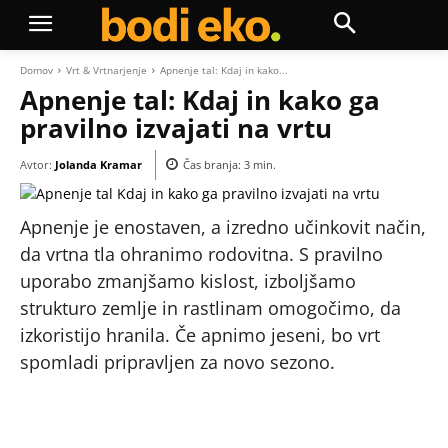
Domov
Vrt & Vrtnarjenje
Apnenje tal: Kdaj in kako...
Apnenje tal: Kdaj in kako ga
pravilno izvajati na vrtu
Avtor:
Jolanda Kramar
Čas branja:
3
min.
Apnenje je enostaven, a izredno učinkovit način,
da vrtna tla ohranimo rodovitna. S pravilno
uporabo zmanjšamo kislost, izboljšamo
strukturo zemlje in rastlinam omogočimo, da
izkoristijo hranila. Če apnimo jeseni, bo vrt
spomladi pripravljen za novo sezono.