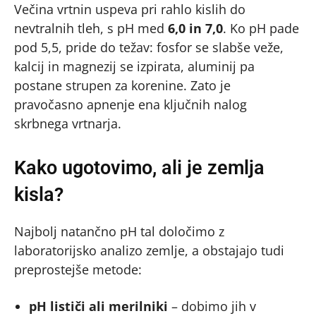
Večina vrtnin uspeva pri rahlo kislih do
nevtralnih tleh, s pH med
6,0 in 7,0
. Ko pH pade
pod 5,5, pride do težav: fosfor se slabše veže,
kalcij in magnezij se izpirata, aluminij pa
postane strupen za korenine. Zato je
pravočasno apnenje ena ključnih nalog
skrbnega vrtnarja.
Kako ugotovimo, ali je zemlja
kisla?
Najbolj natančno pH tal določimo z
laboratorijsko analizo zemlje, a obstajajo tudi
preprostejše metode:
pH lističi ali merilniki
– dobimo jih v