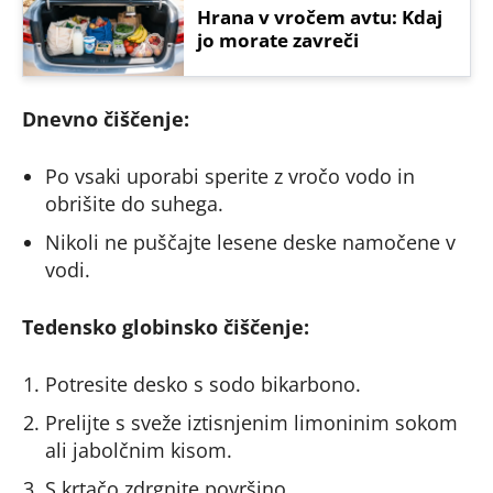
Hrana v vročem avtu: Kdaj
jo morate zavreči
Dnevno čiščenje:
Po vsaki uporabi sperite z vročo vodo in
obrišite do suhega.
Nikoli ne puščajte lesene deske namočene v
vodi.
Tedensko globinsko čiščenje:
Potresite desko s sodo bikarbono.
Prelijte s sveže iztisnjenim limoninim sokom
ali jabolčnim kisom.
S krtačo zdrgnite površino.