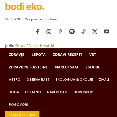
©2007-2026. Vse pravice pridržane.
Jezik:
Slovenščina
|
Hrvatski
ZDRAVJE
LEPOTA
ZDRAVI RECEPTI
VRT
ZDRAVILNE RASTLINE
NAREDI SAM
ZGODBE
ASTRO
OSEBNA RAST
EKOLOGIJA & OKOLJE
ŽIVALI
JOGA
LOKALNO
NAREDI SAM
HOROSKOP
POGOVORI
ZADNJE OBJAVE