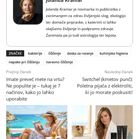
Jolanda Kramar
Jolanda Kramar je novinarka in publicistka z
zanimanjem za zdrav življenjski slog, ekologijo
ter domače pripravke, s katerimi si lahko
olajšamo življenje in podpramo zdravje.
Zanimata pa jo tudi astrologija ter lepota.
ZNAČKE
bakterije
čiščenje
deska za rezanje
kuhinjska higiena
napake pri čiščenju
naravno čiščenje
Prejšnji članek
Naslednji članek
Imate preveč mete na vrtu?
Switchel (kmetov punč):
Ne populite je – tukaj je 7
Poletna pijača z elektroliti,
načinov, kako jo lahko
ki jo morate poskusiti!
uporabite