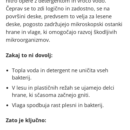
hitro opere z detergentom in vročo vodo.
Čeprav se to zdi logično in zadostno, se na
površini deske, predvsem to velja za lesene
deske, pogosto zadržujejo mikroskopski ostanki
hrane in vlage, ki omogočajo razvoj škodljivih
mikroorganizmov.
Zakaj to ni dovolj:
Topla voda in detergent ne uničita vseh
bakterij.
V lesu in plastičnih režah se ujamejo delci
hrane, ki sčasoma začnejo gniti.
Vlaga spodbuja rast plesni in bakterij.
Zato je ključno: