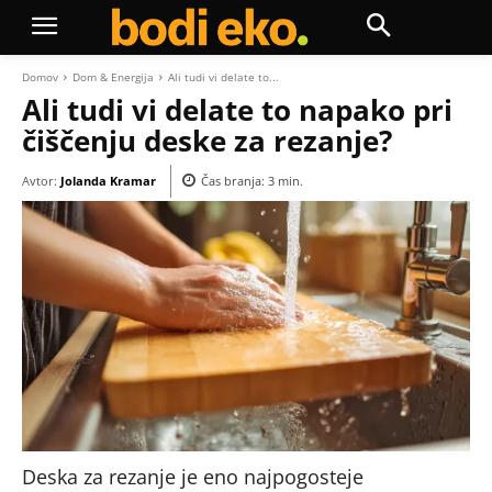
Domov
Dom & Energija
Ali tudi vi delate to...
Ali tudi vi delate to napako pri
čiščenju deske za rezanje?
Avtor:
Jolanda Kramar
Čas branja:
3
min.
Deska za rezanje je eno najpogosteje