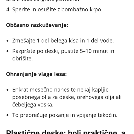
Sperite in osušite z bombažno krpo.
Občasno razkuževanje:
Zmešajte 1 del belega kisa in 1 del vode.
Razpršite po deski, pustite 5–10 minut in
obrišite.
Ohranjanje vlage lesa:
Enkrat mesečno nanesite nekaj kapljic
posebnega olja za deske, orehovega olja ali
čebeljega voska.
To preprečuje pokanje in vpijanje tekočin.
Plastične deske: bolj praktične, a