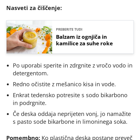
Nasveti za čiščenje:
PREBERITE TUDI
Balzam iz ognjiča in
kamilice za suhe roke
Po uporabi sperite in zdrgnite z vročo vodo in
detergentom.
Redno očistite z mešanico kisa in vode.
Enkrat tedensko potresite s sodo bikarbono
in podrgnite.
Če deska oddaja neprijeten vonj, jo namažite
s pasto sode bikarbone in limoninega soka.
Pomembno:
Ko plastična deska postane preveč