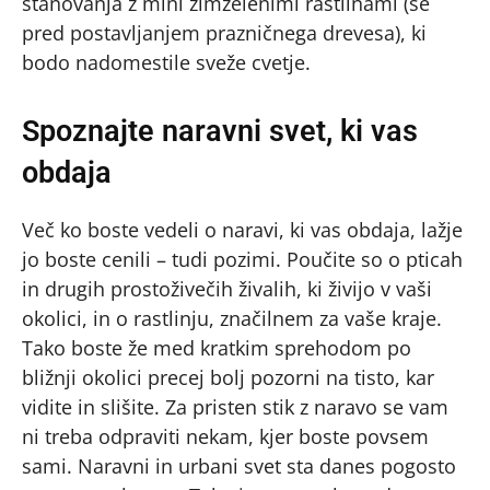
stanovanja z mini zimzelenimi rastlinami (še
pred postavljanjem prazničnega drevesa), ki
bodo nadomestile sveže cvetje.
Spoznajte naravni svet, ki vas
obdaja
Več ko boste vedeli o naravi, ki vas obdaja, lažje
jo boste cenili – tudi pozimi. Poučite so o pticah
in drugih prostoživečih živalih, ki živijo v vaši
okolici, in o rastlinju, značilnem za vaše kraje.
Tako boste že med kratkim sprehodom po
bližnji okolici precej bolj pozorni na tisto, kar
vidite in slišite. Za pristen stik z naravo se vam
ni treba odpraviti nekam, kjer boste povsem
sami. Naravni in urbani svet sta danes pogosto