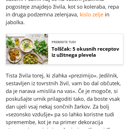
pogosteje znajdejo živila, kot so koleraba, repa
in druga podzemna zelenjava,
kislo zelje
in
jabolka.
PREBERITE TUDI
Tolščak: 5 okusnih receptov
iz užitnega plevela
Tista živila torej, ki zlahka »prezimijo«. Jedilnik,
sestavljen iz tovrstnih živil, vam bo dal občutek,
da je narava »mislila na vas«. Če je mogoče, si
poskušajte urnik prilagoditi tako, da boste vsak
dan ujeli vsaj nekaj sončnih žarkov. Za bolj
»sezonsko vzdušje« pa so lahko koristne tudi
spremembe, kot je na primer dekoracija