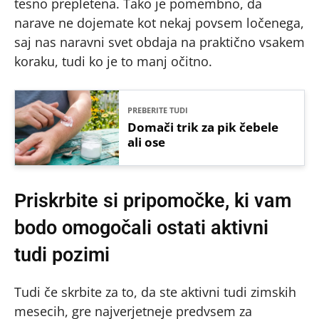
tesno prepletena. Tako je pomembno, da
narave ne dojemate kot nekaj povsem ločenega,
saj nas naravni svet obdaja na praktično vsakem
koraku, tudi ko je to manj očitno.
PREBERITE TUDI
Domači trik za pik čebele
ali ose
Priskrbite si pripomočke, ki vam
bodo omogočali ostati aktivni
tudi pozimi
Tudi če skrbite za to, da ste aktivni tudi zimskih
mesecih, gre najverjetneje predvsem za