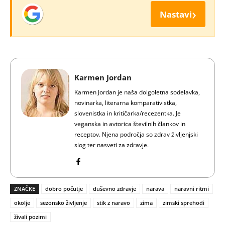
›
Nastavi
Karmen Jordan
Karmen Jordan je naša dolgoletna sodelavka,
novinarka, literarna komparativistka,
slovenistka in kritičarka/recezentka. Je
veganska in avtorica številnih člankov in
receptov. Njena področja so zdrav življenjski
slog ter nasveti za zdravje.
ZNAČKE
dobro počutje
duševno zdravje
narava
naravni ritmi
okolje
sezonsko življenje
stik z naravo
zima
zimski sprehodi
živali pozimi