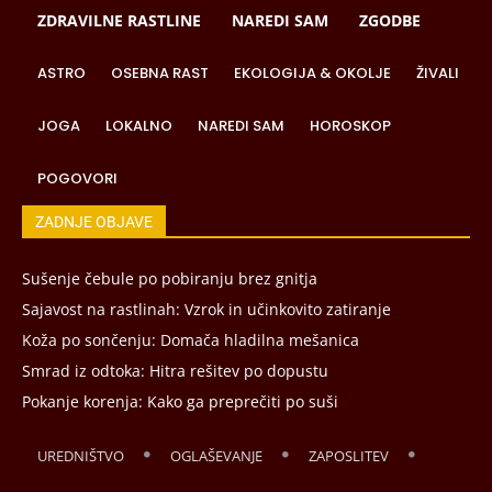
ZDRAVILNE RASTLINE
NAREDI SAM
ZGODBE
ASTRO
OSEBNA RAST
EKOLOGIJA & OKOLJE
ŽIVALI
JOGA
LOKALNO
NAREDI SAM
HOROSKOP
POGOVORI
ZADNJE OBJAVE
Sušenje čebule po pobiranju brez gnitja
Sajavost na rastlinah: Vzrok in učinkovito zatiranje
Koža po sončenju: Domača hladilna mešanica
Smrad iz odtoka: Hitra rešitev po dopustu
Pokanje korenja: Kako ga preprečiti po suši
UREDNIŠTVO
OGLAŠEVANJE
ZAPOSLITEV