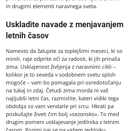
in drugimi elementi naravnega sveta.
Uskladite navade z menjavanjem
letnih časov
Namesto da žalujete za toplejšimi meseci, ki so
minili, raje odprite oči za radosti, ki jih prinaša
zima. Usklajenost življenja z naravnimi cikli –
kolikor je to seveda v sodobnem svetu sploh
mogoče – vam bo pomagala pri osredotočanju
na tukaj in zdaj. Četudi zima morda ni vaš
najljubši letni čas, razmislite, kateri vidiki tega
obdobja so vam vendarle pri srcu. Hkrati pa
poskušajte živeti čim bolj »sezonsko«. To med
drugim pomeni usklajevanje jedilnika z letnim
časom. Pozimi naj se na vašem jedilniku