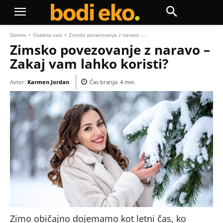
Domov
Osebna rast
Zimsko povezovanje z naravo -...
Zimsko povezovanje z naravo –
Zakaj vam lahko koristi?
Avtor:
Karmen Jordan
Čas branja:
4
min.
Zimo običajno dojemamo kot letni čas, ko