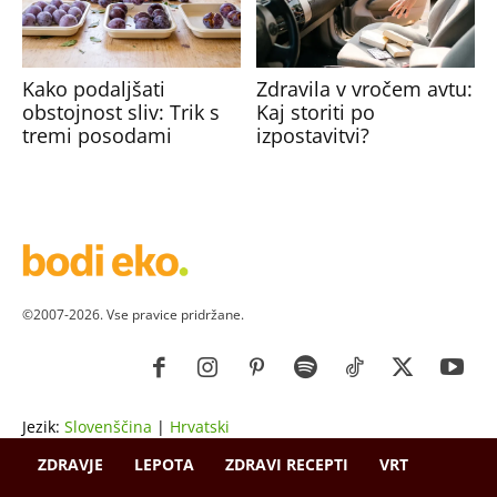
Kako podaljšati
Zdravila v vročem avtu:
obstojnost sliv: Trik s
Kaj storiti po
tremi posodami
izpostavitvi?
©2007-2026. Vse pravice pridržane.
Jezik:
Slovenščina
|
Hrvatski
ZDRAVJE
LEPOTA
ZDRAVI RECEPTI
VRT