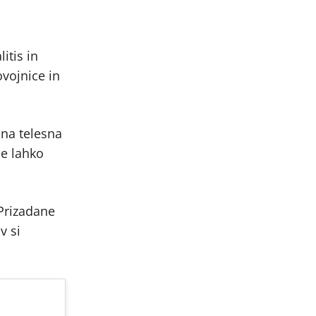
itis in
vojnice in
ana telesna
se lahko
 Prizadane
v si