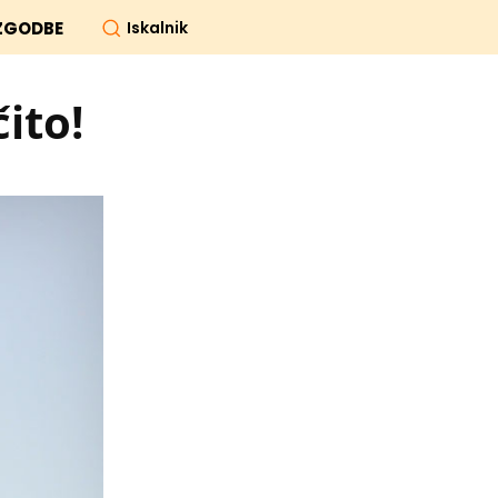
Iskalnik
ZGODBE
ito!