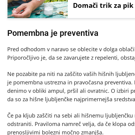
Domači trik za pik 
Pomembna je preventiva
Pred odhodom v naravo se oblecite v dolga oblačila
Priporočljivo je, da se zavarujete z repelenti, obsta
Ne pozabite pa niti na zaščito vaših hišnih ljubljen
je pomembna ustrezna in pravočasna preventiva. Na
denimo v obliki ampul, pršil ali ovratnic. O izbiri 
da so za hišne ljubljenčke najprimernejša sredstva 
Če pa kljub zaščiti na sebi ali hišnemu ljubljenčk
odstraniti. Praviloma namreč velja, da če klopa od
prenosljivimi bolezni močno zmanjša.