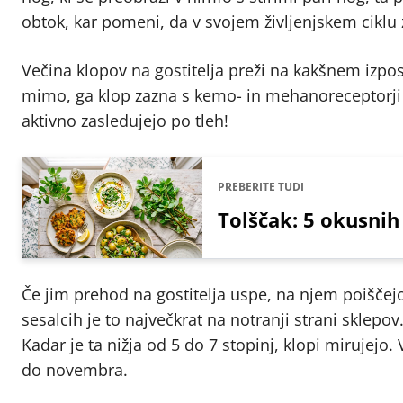
obtok, kar pomeni, da v svojem življenjskem ciklu z
Večina klopov na gostitelja preži na kakšnem izpo
mimo, ga klop zazna s kemo- in mehanoreceptorji te
aktivno zasledujejo po tleh!
PREBERITE TUDI
Tolščak: 5 okusnih
Če jim prehod na gostitelja uspe, na njem poiščejo 
sesalcih je to največkrat na notranji strani sklepo
Kadar je ta nižja od 5 do 7 stopinj, klopi mirujejo
do novembra.