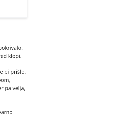
pokrivalo.
red klopi.
e bi prišlo,
opom,
r pa velja,
 varno