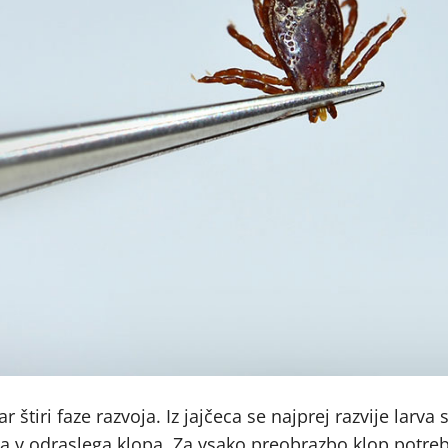
r štiri faze razvoja. Iz jajčeca se najprej razvije larva 
 pa v odraslega klopa. Za vsako preobrazbo klop potreb