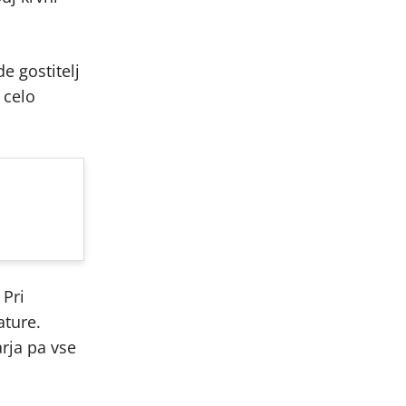
e gostitelj
 celo
 Pri
ature.
arja pa vse