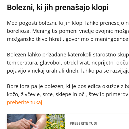
Bolezni, ki jih prenašajo klopi
Med pogosti bolezni, ki jih klopi lahko prenesejo n
borelioza. Meningitis pomeni vnetje ovojnic možg
možgansko tkivo hkrati, govorimo o meningoencefa
Bolezen lahko prizadane katerokoli starostno sku
temperatura, glavobol, otrdel vrat, neprijetni obč
pojavijo v nekaj urah ali dneh, lahko pa se razvijajo
Borelioza pa je bolezen, ki je posledica okužbe z b
kožo, živčevje, srce, sklepe in oči, število primer
preberite tukaj
.
PREBERITE TUDI