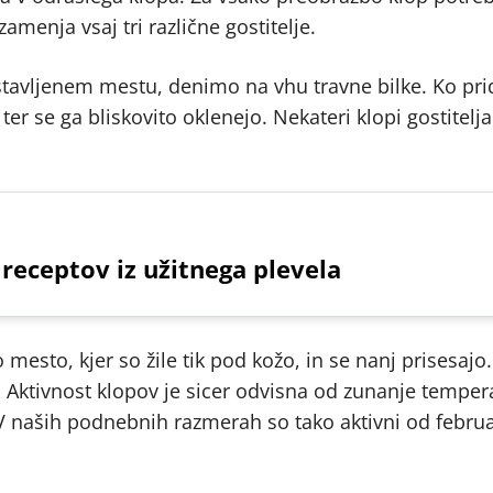
amenja vsaj tri različne gostitelje.
stavljenem mestu, denimo na vhu travne bilke. Ko prid
r se ga bliskovito oklenejo. Nekateri klopi gostitelja
 receptov iz užitnega plevela
mesto, kjer so žile tik pod kožo, in se nanj prisesajo.
v. Aktivnost klopov je sicer odvisna od zunanje temper
. V naših podnebnih razmerah so tako aktivni od febru