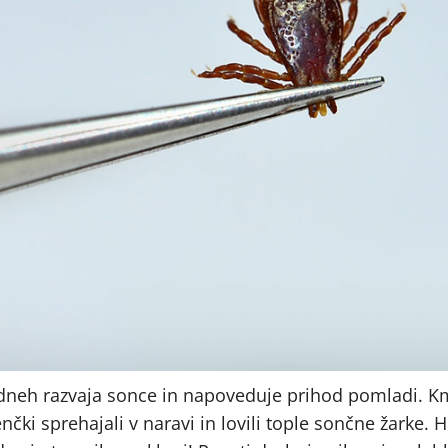
 dneh razvaja sonce in napoveduje prihod pomladi. K
ki sprehajali v naravi in lovili tople sončne žarke. Hk