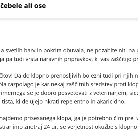
čebele ali ose
 svetlih barv in pokrita obuvala, ne pozabite niti na 
ja pa tudi vrsta naravnih pripravkov, ki vas zaščitijo p
čkov! Da do klopno prenosljivih bolezni tudi pri njih n
 razpolago je kar nekaj zaščitnih sredstev proti kl
primernega se je dobro posvetovati z veterinarjem, sice
tista, ki delujejo hkrati repelentno in akaricidno.
u najdemo prisesanega klopa, ga je potrebno čim prej
stranimo znotraj 24 ur, se verjetnost okužbe s klopno