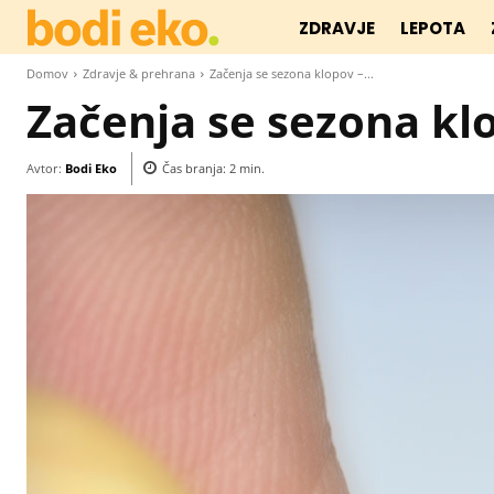
ZDRAVJE
LEPOTA
Domov
Zdravje & prehrana
Začenja se sezona klopov –...
Začenja se sezona klo
Avtor:
Bodi Eko
Čas branja:
2
min.