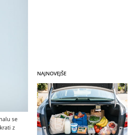
NAJNOVEJŠE
malu se
rati z