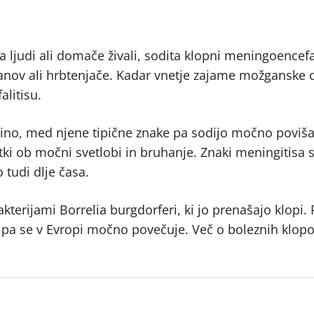
a ljudi ali domače živali, sodita klopni meningoencefal
anov ali hrbtenjače. Kadar vnetje zajame možganske o
litisu.
pino, med njene tipične znake pa sodijo močno poviš
utki ob močni svetlobi in bruhanje. Znaki meningitisa 
 tudi dlje časa.
akterijami Borrelia burgdorferi, ki jo prenašajo klopi.
ov pa se v Evropi močno povečuje. Več o boleznih klopo