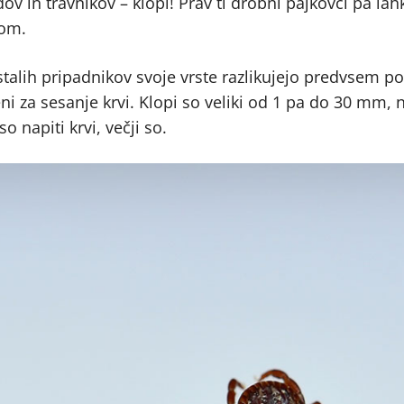
v in travnikov – klopi! Prav ti drobni pajkovci pa lah
kom.
ostalih pripadnikov svoje vrste razlikujejo predvsem po
jeni za sesanje krvi. Klopi so veliki od 1 pa do 30 mm, 
o napiti krvi, večji so.