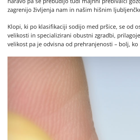
naravo pa se prebudijo tudi majhni prebivalci gozdo
zagrenijo življenja nam in našim hišnim ljubljenč
Klopi, ki po klasifikaciji sodijo med pršice, se od 
velikosti in specializirani obustni zgradbi, prilago
velikost pa je odvisna od prehranjenosti – bolj, ko s