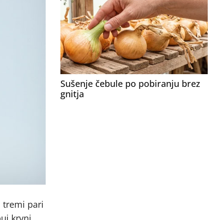
Sušenje čebule po pobiranju brez
gnitja
s tremi pari
uj krvni