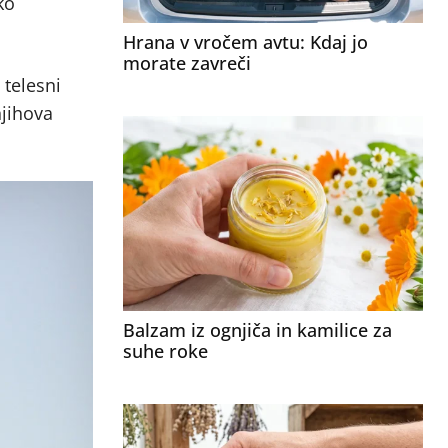
ko
Hrana v vročem avtu: Kdaj jo
morate zavreči
 telesni
njihova
Balzam iz ognjiča in kamilice za
suhe roke