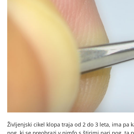
Življenjski cikel klopa traja od 2 do 3 leta, ima pa ka
nog, ki se preobrazi v nimfo s štirimi pari nog, ta