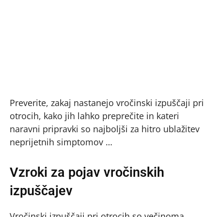
Preverite, zakaj nastanejo vročinski izpuščaji pri
otrocih, kako jih lahko preprečite in kateri
naravni pripravki so najboljši za hitro ublažitev
neprijetnih simptomov …
Vzroki za pojav vročinskih
izpuščajev
Vročinski izpuščaji pri otrocih so večinoma