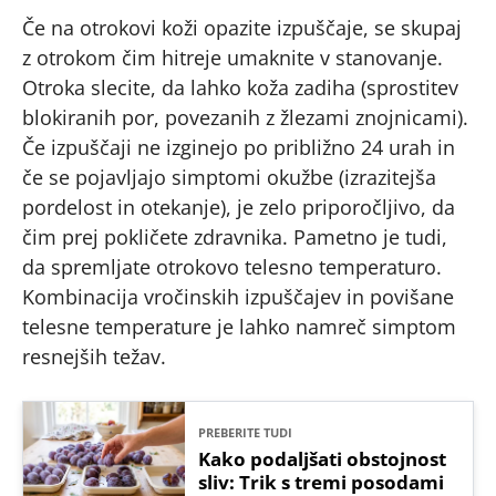
Če na otrokovi koži opazite izpuščaje, se skupaj
z otrokom čim hitreje umaknite v stanovanje.
Otroka slecite, da lahko koža zadiha (sprostitev
blokiranih por, povezanih z žlezami znojnicami).
Če izpuščaji ne izginejo po približno 24 urah in
če se pojavljajo simptomi okužbe (izrazitejša
pordelost in otekanje), je zelo priporočljivo, da
čim prej pokličete zdravnika. Pametno je tudi,
da spremljate otrokovo telesno temperaturo.
Kombinacija vročinskih izpuščajev in povišane
telesne temperature je lahko namreč simptom
resnejših težav.
PREBERITE TUDI
Kako podaljšati obstojnost
sliv: Trik s tremi posodami