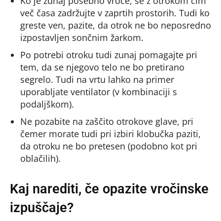
Ko je zunaj posebno vroče, se z otrokom čim
več časa zadržujte v zaprtih prostorih. Tudi ko
greste ven, pazite, da otrok ne bo neposredno
izpostavljen sončnim žarkom.
Po potrebi otroku tudi zunaj pomagajte pri
tem, da se njegovo telo ne bo pretirano
segrelo. Tudi na vrtu lahko na primer
uporabljate ventilator (v kombinaciji s
podaljškom).
Ne pozabite na zaščito otrokove glave, pri
čemer morate tudi pri izbiri klobučka paziti,
da otroku ne bo pretesen (podobno kot pri
oblačilih).
Kaj narediti, če opazite vročinske
izpuščaje?