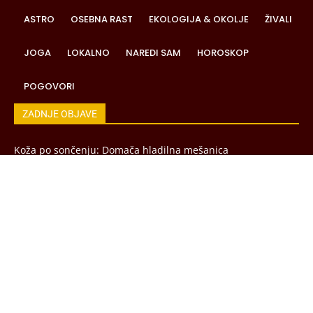
ASTRO
OSEBNA RAST
EKOLOGIJA & OKOLJE
ŽIVALI
JOGA
LOKALNO
NAREDI SAM
HOROSKOP
POGOVORI
ZADNJE OBJAVE
Koža po sončenju: Domača hladilna mešanica
Smrad iz odtoka: Hitra rešitev po dopustu
Pokanje korenja: Kako ga preprečiti po suši
Ose na kumarah: Zakaj so zdaj začele gristi tudi zelenjavo?
Kako podaljšati obstojnost sliv: Trik s tremi posodami
UREDNIŠTVO
OGLAŠEVANJE
ZAPOSLITEV
O PIŠKOTKIH
SPLOŠNI POGOJI
SITEMAP