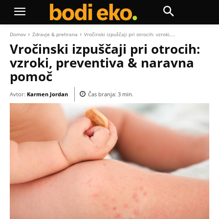
Domov
Zdravje & prehrana
Vročinski izpuščaji pri otrocih: vzroki,...
Vročinski izpuščaji pri otrocih:
vzroki, preventiva & naravna
pomoč
Avtor:
Karmen Jordan
Čas branja:
3
min.