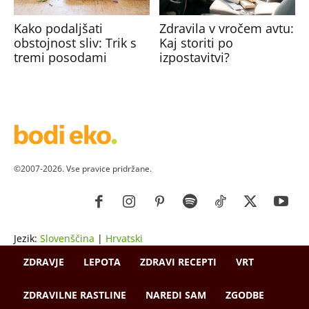
Kako podaljšati
Zdravila v vročem avtu:
obstojnost sliv: Trik s
Kaj storiti po
tremi posodami
izpostavitvi?
©2007-2026. Vse pravice pridržane.
Jezik:
Slovenščina
|
Hrvatski
ZDRAVJE
LEPOTA
ZDRAVI RECEPTI
VRT
ZDRAVILNE RASTLINE
NAREDI SAM
ZGODBE