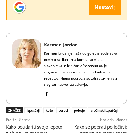
›
Nastavi
Karmen Jordan
Karmen Jordan je naša dolgoletna sodelavka,
novinarka, literarna komparativistka,
slovenistka in kritičarka/recezentka. Je
veganska in avtorica številnih člankov in
receptov. Njena področja so zdrav življenjski
slog ter nasveti za zdravje.
ZNAČKE
izpuščaji
koža
otroci
poletje
vročinski izpuščaj
Prejšnji članek
Naslednji članek
Kako poudariti svojo lepoto
Kako se pobrati po ločitvi:
z oblačili in modnimi
nasveti po meri vašega