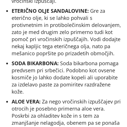
vročinski izpuščaji.
ETERIČNO OLJE SANDALOVINE:
Gre za
eterično olje, ki se lahko pohvali s
protivnetnim in protibolečinskim delovanjem,
zato je med drugim zelo primerno tudi kot
pomoč pri vročinskih izpuščajih. Vodi dodajte
nekaj kapljic tega eteričnega olja, nato pa
mešanico popršite po prizadetih območjih.
SODA BIKARBONA:
Soda bikarbona pomaga
predvsem pri srbečici. Podobno kot ovsene
kosmiče jo lahko dodate kopeli ali uporabite
za izdelavo paste za pomiritev razdražene
kože.
ALOE VERA:
Za nego vročinskih izpuščajev pri
otrocih je posebno primerna aloe vera.
Poskrbi za ohladitev kože in s tem za
zmanjšanje nelagodja, obenem pa se ponaša