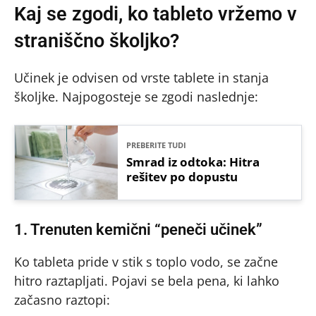
Kaj se zgodi, ko tableto vržemo v
straniščno školjko?
Učinek je odvisen od vrste tablete in stanja
školjke. Najpogosteje se zgodi naslednje:
PREBERITE TUDI
Smrad iz odtoka: Hitra
rešitev po dopustu
1. Trenuten kemični “peneči učinek”
Ko tableta pride v stik s toplo vodo, se začne
hitro raztapljati. Pojavi se bela pena, ki lahko
začasno raztopi: