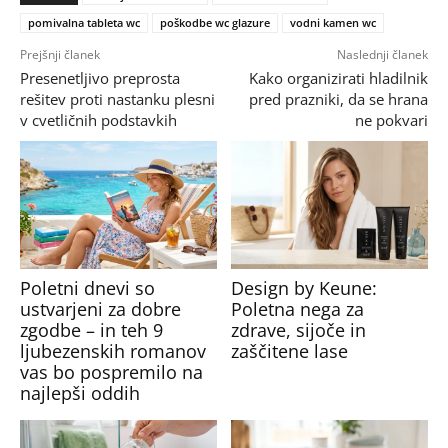
pomivalna tableta wc
poškodbe wc glazure
vodni kamen wc
Prejšnji članek
Naslednji članek
Presenetljivo preprosta
Kako organizirati hladilnik
rešitev proti nastanku plesni
pred prazniki, da se hrana
v cvetličnih podstavkih
ne pokvari
Poletni dnevi so
Design by Keune:
ustvarjeni za dobre
Poletna nega za
zgodbe – in teh 9
zdrave, sijoče in
ljubezenskih romanov
zaščitene lase
vas bo pospremilo na
najlepši oddih