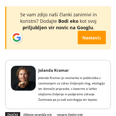
Se vam zdijo naši članki zanimivi in
koristni? Dodajte
Bodi eko
kot svoj
priljubljen vir novic na Googlu
.
›
Nastavi
Jolanda Kramar
Jolanda Kramar je novinarka in publicistka z
zanimanjem za zdrav življenjski slog, ekologijo
ter domače pripravke, s katerimi si lahko
olajšamo življenje in podpramo zdravje.
Zanimata pa jo tudi astrologija ter lepota.
ZNAČKE
čiščenje stranišča trik
nevarni čistilni triki