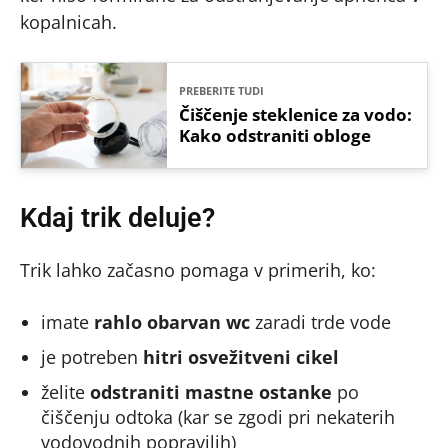
kopalnicah.
PREBERITE TUDI
Čiščenje steklenice za vodo:
Kako odstraniti obloge
Kdaj trik deluje?
Trik lahko začasno pomaga v primerih, ko:
imate
rahlo obarvan wc
zaradi trde vode
je potreben
hitri osvežitveni cikel
želite
odstraniti mastne ostanke
po
čiščenju odtoka (kar se zgodi pri nekaterih
vodovodnih popravilih)