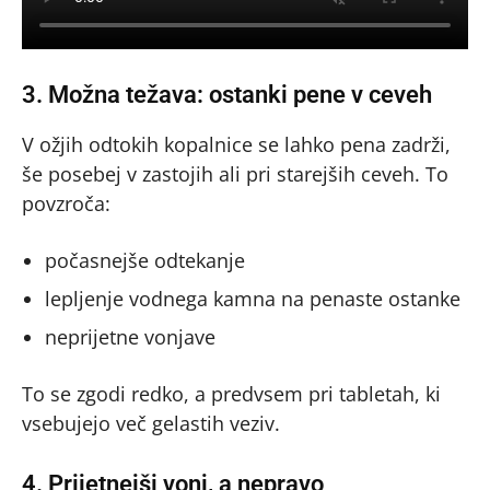
3. Možna težava: ostanki pene v ceveh
V ožjih odtokih kopalnice se lahko pena zadrži,
še posebej v zastojih ali pri starejših ceveh. To
povzroča:
počasnejše odtekanje
lepljenje vodnega kamna na penaste ostanke
neprijetne vonjave
To se zgodi redko, a predvsem pri tabletah, ki
vsebujejo več gelastih veziv.
4. Prijetnejši vonj, a nepravo