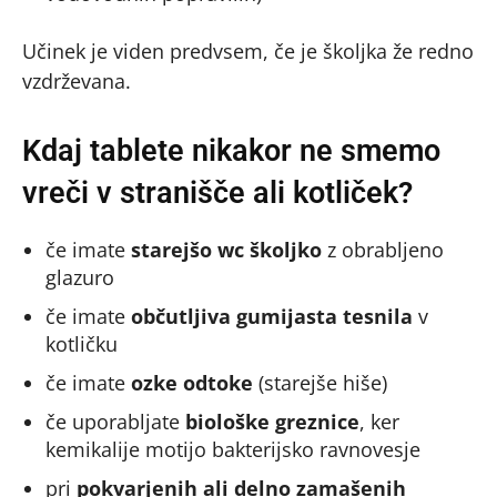
Učinek je viden predvsem, če je školjka že redno
vzdrževana.
Kdaj tablete nikakor ne smemo
vreči v stranišče ali kotliček?
če imate
starejšo wc školjko
z obrabljeno
glazuro
če imate
občutljiva gumijasta tesnila
v
kotličku
če imate
ozke odtoke
(starejše hiše)
če uporabljate
biološke greznice
, ker
kemikalije motijo bakterijsko ravnovesje
pri
pokvarjenih ali delno zamašenih