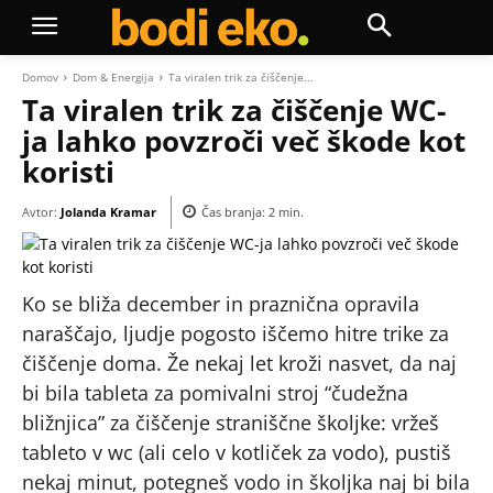
Domov
Dom & Energija
Ta viralen trik za čiščenje...
Ta viralen trik za čiščenje WC-
ja lahko povzroči več škode kot
koristi
Avtor:
Jolanda Kramar
Čas branja:
2
min.
Ko se bliža december in praznična opravila
naraščajo, ljudje pogosto iščemo hitre trike za
čiščenje doma. Že nekaj let kroži nasvet, da naj
bi bila tableta za pomivalni stroj “čudežna
bližnjica” za čiščenje straniščne školjke: vržeš
tableto v wc (ali celo v kotliček za vodo), pustiš
nekaj minut, potegneš vodo in školjka naj bi bila