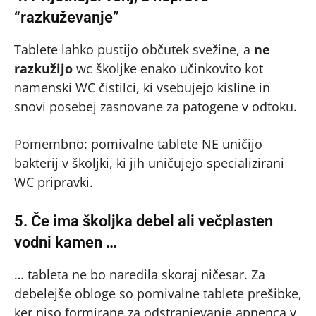
“razkuževanje”
Tablete lahko pustijo občutek svežine, a
ne
razkužijo
wc školjke enako učinkovito kot
namenski WC čistilci, ki vsebujejo kisline in
snovi posebej zasnovane za patogene v odtoku.
Pomembno: pomivalne tablete NE uničijo
bakterij v školjki, ki jih uničujejo specializirani
WC pripravki.
5. Če ima školjka debel ali večplasten
vodni kamen …
… tableta ne bo naredila skoraj ničesar. Za
debelejše obloge so pomivalne tablete prešibke,
ker niso formirane za odstranjevanje apnenca v