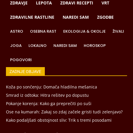
ZDRAVJE
LEPOTA
ZDRAVI RECEPTI
VRT
ZDRAVILNE RASTLINE
NAREDI SAM
ZGODBE
ASTRO
OSEBNA RAST
EKOLOGIJA & OKOLJE
ŽIVALI
JOGA
LOKALNO
NAREDI SAM
HOROSKOP
POGOVORI
ZADNJE OBJAVE
Koža po sončenju: Domača hladilna mešanica
Smrad iz odtoka: Hitra rešitev po dopustu
Pokanje korenja: Kako ga preprečiti po suši
Ose na kumarah: Zakaj so zdaj začele gristi tudi zelenjavo?
Kako podaljšati obstojnost sliv: Trik s tremi posodami