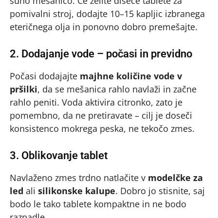
suho mešanico. Če želite dišeče tablete za
pomivalni stroj, dodajte 10–15 kapljic izbranega
eteričnega olja in ponovno dobro premešajte.
2. Dodajanje vode – počasi in previdno
Počasi dodajajte
majhne količine vode v
pršilki
, da se mešanica rahlo navlaži in začne
rahlo peniti. Voda aktivira citronko, zato je
pomembno, da ne pretiravate – cilj je doseči
konsistenco mokrega peska, ne tekočo zmes.
3. Oblikovanje tablet
Navlaženo zmes trdno natlačite v
modelčke za
led
ali
silikonske kalupe
. Dobro jo stisnite, saj
bodo le tako tablete kompaktne in ne bodo
razpadle.