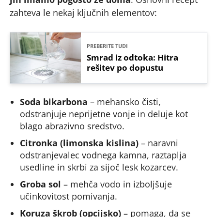
zahteva le nekaj ključnih elementov:
PREBERITE TUDI
Smrad iz odtoka: Hitra
rešitev po dopustu
Soda bikarbona
– mehansko čisti,
odstranjuje neprijetne vonje in deluje kot
blago abrazivno sredstvo.
Citronka (limonska kislina)
– naravni
odstranjevalec vodnega kamna, raztaplja
usedline in skrbi za sijoč lesk kozarcev.
Groba sol
– mehča vodo in izboljšuje
učinkovitost pomivanja.
Koruza škrob (opcijsko)
– pomaga, da se