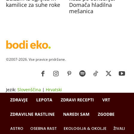
kamilice za suhe roke
Domača hladilna
mešanica
©2007-2026. Vse pravice pridržane.
Jezik:
Slovenščina
|
Hrvatski
ZDRAVJE
LEPOTA
ZDRAVI RECEPTI
VRT
ZDRAVILNE RASTLINE
NAREDI SAM
ZGODBE
ASTRO
OSEBNA RAST
EKOLOGIJA & OKOLJE
ŽIVALI