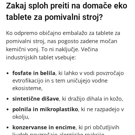
Zakaj sploh preiti na domače eko
tablete za pomivalni stroj?
Ko odpremo običajno embalažo za tablete za
pomivalni stroj, nas pogosto zadene močan
kemični vonj. To ni naključje. Večina
industrijskih tablet vsebuje:
fosfate in belila
, ki lahko v vodi povzročajo
evtrofikacijo in s tem uničujejo vodne
ekosisteme,
sintetične dišave
, ki dražijo dihala in kožo,
polnila in mikroplastiko
, ki ne razpadejo v
okolju,
konzervanse in encime
, ki pri občutljivih
ljudeh povzročajo alergijske reakcije.