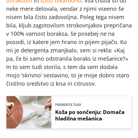
boraksom
in
sodo bikarbono
. Vsa čistila so do
neke mere delovala, vendar z njimi vseeno še
nisem bila čisto zadovoljna. Poleg tega nisem
bila, kljub zagotovilom strokovnjakov prepričana
v 100% varnost boraksa, še posebej ne na
posodi, iz katere jem hrano in pijem pijačo. Ko
mi je detergenta zmanjkalo, sem si rekla: »Kaj
pa, če bi samo odstranila boraks iz mešanice?«
In to sem tudi storila, s tem da sem dodala
mojo ‘skrivno’ sestavino, to je moje dobro staro
čistilno sredstvo iz kisa in citrusov.
PREBERITE TUDI
Koža po sončenju: Domača
hladilna mešanica