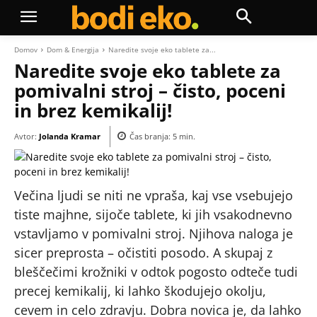
Domov
Dom & Energija
Naredite svoje eko tablete za...
Naredite svoje eko tablete za
pomivalni stroj – čisto, poceni
in brez kemikalij!
Avtor:
Jolanda Kramar
Čas branja:
5
min.
Večina ljudi se niti ne vpraša, kaj vse vsebujejo
tiste majhne, sijoče tablete, ki jih vsakodnevno
vstavljamo v pomivalni stroj. Njihova naloga je
sicer preprosta – očistiti posodo. A skupaj z
bleščečimi krožniki v odtok pogosto odteče tudi
precej kemikalij, ki lahko škodujejo okolju,
cevem in celo zdravju. Dobra novica je, da lahko