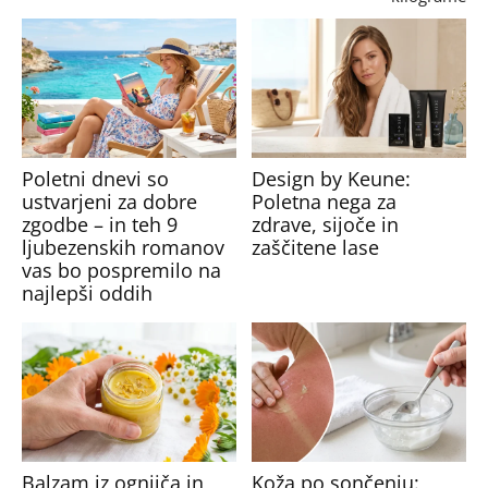
Poletni dnevi so
Design by Keune:
ustvarjeni za dobre
Poletna nega za
zgodbe – in teh 9
zdrave, sijoče in
ljubezenskih romanov
zaščitene lase
vas bo pospremilo na
najlepši oddih
Balzam iz ognjiča in
Koža po sončenju: