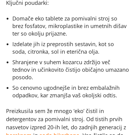
Ključni poudarki:
Domače eko tablete za pomivalni stroj so
brez fosfatov, mikroplastike in umetnih dišav
ter so okolju prijazne.
Izdelate jih iz preprostih sestavin, kot so
soda, citronka, sol in eterična olja.
Shranjene v suhem kozarcu zdržijo več
tednov in učinkovito čistijo običajno umazano
posodo.
So cenovno ugodnejše in brez embalažnih
odpadkov, kar zmanjša vaš okoljski odtis.
Preizkusila sem že mnogo ‘eko’ čistil in
detergentov za pomivalni stroj. Od tistih prvih
nasvetov izpred 20-ih let, do zadnjih generacij z