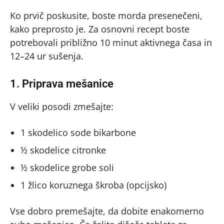
Ko prvič poskusite, boste morda presenečeni,
kako preprosto je. Za osnovni recept boste
potrebovali približno 10 minut aktivnega časa in
12–24 ur sušenja.
1. Priprava mešanice
V veliki posodi zmešajte:
1 skodelico sode bikarbone
½ skodelice citronke
½ skodelice grobe soli
1 žlico koruznega škroba (opcijsko)
Vse dobro premešajte, da dobite enakomerno