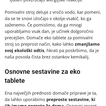
Pomivalni stroj deluje z vročo vodo, kar pomeni,
da se te snovi izločajo v okolje vsakič, ko ga
zaženemo. Če pomislimo, da ga mnogi
uporabljamo vsak dan, je učinek dolgoročno
precejšen. Domače eko tablete za pomivalni
stroj so preprost način, kako lahko
zmanjšamo
svoj ekološki odtis
, hkrati pa poskrbimo, da je
naša posoda čista brez ostankov kemikalij.
Osnovne sestavine za eko
tablete
Ena največjih prednosti domače priprave je ta,
da lahko uporabimo
preproste sestavine, ki
jih imamo pogosto že doma
. Osnovni recept