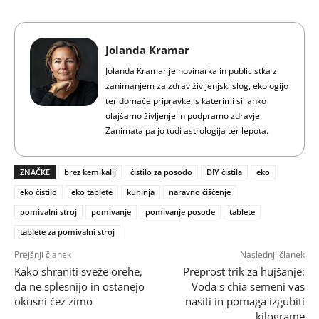
Jolanda Kramar
Jolanda Kramar je novinarka in publicistka z
zanimanjem za zdrav življenjski slog, ekologijo
ter domače pripravke, s katerimi si lahko
olajšamo življenje in podpramo zdravje.
Zanimata pa jo tudi astrologija ter lepota.
ZNAČKE
brez kemikalij
čistilo za posodo
DIY čistila
eko
eko čistilo
eko tablete
kuhinja
naravno čiščenje
pomivalni stroj
pomivanje
pomivanje posode
tablete
tablete za pomivalni stroj
Prejšnji članek
Naslednji članek
Kako shraniti sveže orehe,
Preprost trik za hujšanje:
da ne splesnijo in ostanejo
Voda s chia semeni vas
okusni čez zimo
nasiti in pomaga izgubiti
kilograme