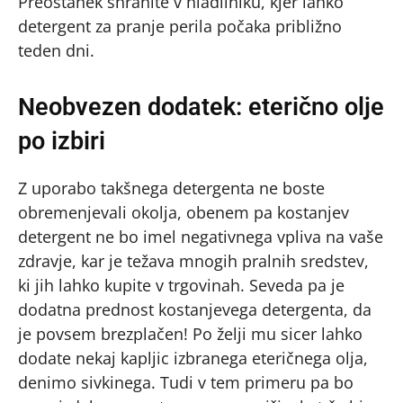
Preostanek shranite v hladilniku, kjer lahko
detergent za pranje perila počaka približno
teden dni.
Neobvezen dodatek: eterično olje
po izbiri
Z uporabo takšnega detergenta ne boste
obremenjevali okolja, obenem pa kostanjev
detergent ne bo imel negativnega vpliva na vaše
zdravje, kar je težava mnogih pralnih sredstev,
ki jih lahko kupite v trgovinah. Seveda pa je
dodatna prednost kostanjevega detergenta, da
je povsem brezplačen! Po želji mu sicer lahko
dodate nekaj kapljic izbranega eteričnega olja,
denimo sivkinega. Tudi v tem primeru pa bo