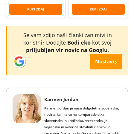
KUPI ZDAJ
KUPI ZDAJ
Se vam zdijo naši članki zanimivi in
koristni? Dodajte
Bodi eko
kot svoj
priljubljen vir novic na Googlu
.
›
Nastavi
Karmen Jordan
Karmen Jordan je naša dolgoletna sodelavka,
novinarka, literarna komparativistka,
slovenistka in kritičarka/recezentka. Je
veganska in avtorica številnih člankov in
receptov. Njena področja so zdrav življenjski