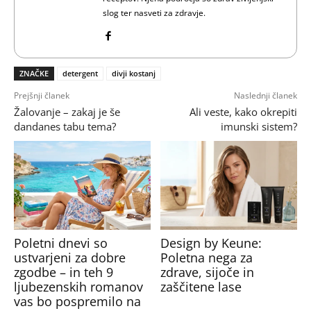
slog ter nasveti za zdravje.
ZNAČKE
detergent
divji kostanj
Prejšnji članek
Naslednji članek
Žalovanje – zakaj je še
Ali veste, kako okrepiti
dandanes tabu tema?
imunski sistem?
Poletni dnevi so
Design by Keune:
ustvarjeni za dobre
Poletna nega za
zgodbe – in teh 9
zdrave, sijoče in
ljubezenskih romanov
zaščitene lase
vas bo pospremilo na