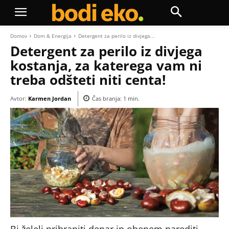
Domov
Dom & Energija
Detergent za perilo iz divjega...
Detergent za perilo iz divjega
kostanja, za katerega vam ni
treba odšteti niti centa!
Avtor:
Karmen Jordan
Čas branja:
1
min.
Bi želeli prihraniti denar in obenem narediti