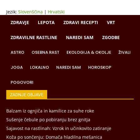
Jezik:
Slovenščina
|
Hrvatski
ZDRAVJE
LEPOTA
ZDRAVI RECEPTI
VRT
ZDRAVILNE RASTLINE
NAREDI SAM
ZGODBE
ASTRO
OSEBNA RAST
EKOLOGIJA & OKOLJE
ŽIVALI
JOGA
LOKALNO
NAREDI SAM
HOROSKOP
POGOVORI
ZADNJE OBJAVE
Balzam iz ognjiča in kamilice za suhe roke
Sušenje čebule po pobiranju brez gnitja
Sajavost na rastlinah: Vzrok in učinkovito zatiranje
Koža po sončenju: Domača hladilna mešanica