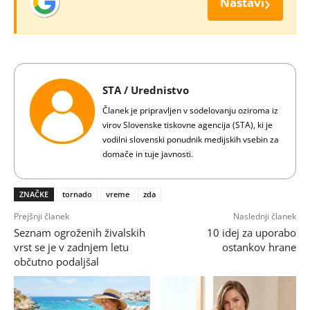
›
Nastavi
STA / Urednistvo
Članek je pripravljen v sodelovanju oziroma iz
virov Slovenske tiskovne agencija (STA), ki je
vodilni slovenski ponudnik medijskih vsebin za
domače in tuje javnosti.
ZNAČKE
tornado
vreme
zda
Prejšnji članek
Naslednji članek
Seznam ogroženih živalskih
10 idej za uporabo
vrst se je v zadnjem letu
ostankov hrane
občutno podaljšal