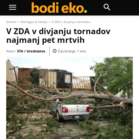
Domov
Ekologija & Okolje
V ZDA v divjanju tornadov...
V ZDA v divjanju tornadov
najmanj pet mrtvih
Avtor:
STA / Urednistvo
Čas branja:
1
min.