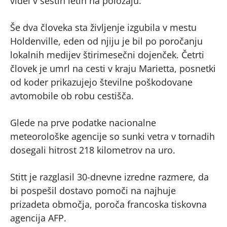
videl v šestih letih na položaju.
Še dva človeka sta življenje izgubila v mestu
Holdenville, eden od njiju je bil po poročanju
lokalnih medijev štirimesečni dojenček. Četrti
človek je umrl na cesti v kraju Marietta, posnetki
od koder prikazujejo številne poškodovane
avtomobile ob robu cestišča.
Glede na prve podatke nacionalne
meteorološke agencije so sunki vetra v tornadih
dosegali hitrost 218 kilometrov na uro.
Stitt je razglasil 30-dnevne izredne razmere, da
bi pospešil dostavo pomoči na najhuje
prizadeta območja, poroča francoska tiskovna
agencija AFP.