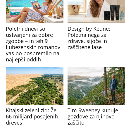
Poletni dnevi so
Design by Keune:
ustvarjeni za dobre
Poletna nega za
zgodbe – in teh 9
zdrave, sijoče in
ljubezenskih romanov
zaščitene lase
vas bo pospremilo na
najlepši oddih
Kitajski zeleni zid: Že
Tim Sweeney kupuje
66 milijard posajenih
gozdove za njihovo
dreves
zaščito