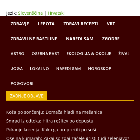
Jezik:
Slovenščina
|
Hrvatski
ZDRAVJE
LEPOTA
ZDRAVI RECEPTI
VRT
ZDRAVILNE RASTLINE
NAREDI SAM
ZGODBE
ASTRO
OSEBNA RAST
EKOLOGIJA & OKOLJE
ŽIVALI
JOGA
LOKALNO
NAREDI SAM
HOROSKOP
POGOVORI
ZADNJE OBJAVE
Koža po sončenju: Domača hladilna mešanica
Smrad iz odtoka: Hitra rešitev po dopustu
Pokanje korenja: Kako ga preprečiti po suši
Ose na kumarah: Zakaj so zdaj začele gristi tudi zelenjavo?