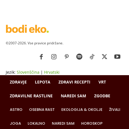
©2007-2026. Vse pravice pridržane.
Jezik:
Slovenščina
|
Hrvatski
ZDRAVJE
LEPOTA
ZDRAVI RECEPTI
VRT
ZDRAVILNE RASTLINE
NAREDI SAM
ZGODBE
ASTRO
OSEBNA RAST
EKOLOGIJA & OKOLJE
ŽIVALI
JOGA
LOKALNO
NAREDI SAM
HOROSKOP