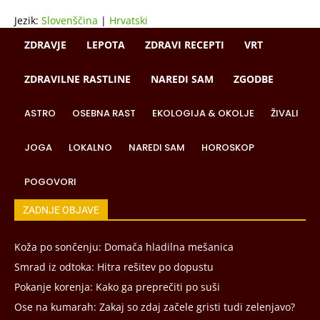
Jezik:
Slovenščina
|
Hrvatski
ZDRAVJE
LEPOTA
ZDRAVI RECEPTI
VRT
ZDRAVILNE RASTLINE
NAREDI SAM
ZGODBE
ASTRO
OSEBNA RAST
EKOLOGIJA & OKOLJE
ŽIVALI
JOGA
LOKALNO
NAREDI SAM
HOROSKOP
POGOVORI
ZADNJE OBJAVE
Koža po sončenju: Domača hladilna mešanica
Smrad iz odtoka: Hitra rešitev po dopustu
Pokanje korenja: Kako ga preprečiti po suši
Ose na kumarah: Zakaj so zdaj začele gristi tudi zelenjavo?