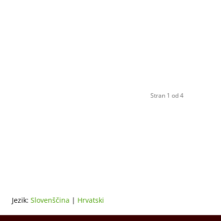
Stran 1 od 4
Jezik:
Slovenščina
|
Hrvatski