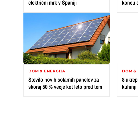
električni mrk v Španiji
koncu d
DOM & ENERGIJA
DOM & 
Število novih solarnih panelov za
8 ukrep
skoraj 50 % večje kot leto pred tem
kuhinji